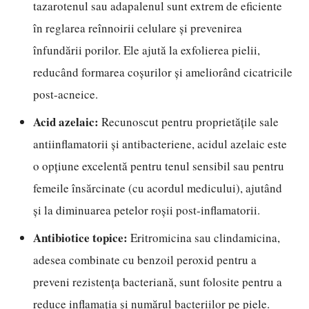
tazarotenul sau adapalenul sunt extrem de eficiente
în reglarea reînnoirii celulare și prevenirea
înfundării porilor. Ele ajută la exfolierea pielii,
reducând formarea coșurilor și ameliorând cicatricile
post-acneice.
Acid azelaic:
Recunoscut pentru proprietățile sale
antiinflamatorii și antibacteriene, acidul azelaic este
o opțiune excelentă pentru tenul sensibil sau pentru
femeile însărcinate (cu acordul medicului), ajutând
și la diminuarea petelor roșii post-inflamatorii.
Antibiotice topice:
Eritromicina sau clindamicina,
adesea combinate cu benzoil peroxid pentru a
preveni rezistența bacteriană, sunt folosite pentru a
reduce inflamația și numărul bacteriilor pe piele.