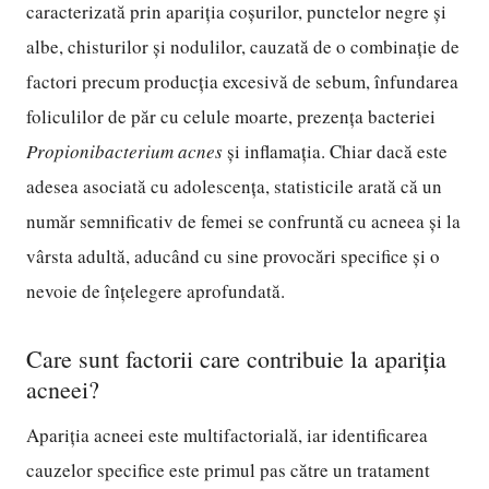
caracterizată prin apariția coșurilor, punctelor negre și
albe, chisturilor și nodulilor, cauzată de o combinație de
factori precum producția excesivă de sebum, înfundarea
foliculilor de păr cu celule moarte, prezența bacteriei
Propionibacterium acnes
și inflamația. Chiar dacă este
adesea asociată cu adolescența, statisticile arată că un
număr semnificativ de femei se confruntă cu acneea și la
vârsta adultă, aducând cu sine provocări specifice și o
nevoie de înțelegere aprofundată.
Care sunt factorii care contribuie la apariția
acneei?
Apariția acneei este multifactorială, iar identificarea
cauzelor specifice este primul pas către un tratament