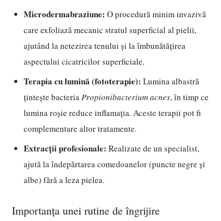
Microdermabraziune:
O procedură minim invazivă
care exfoliază mecanic stratul superficial al pielii,
ajutând la netezirea tenului și la îmbunătățirea
aspectului cicatricilor superficiale.
Terapia cu lumină (fototerapie):
Lumina albastră
țintește bacteria
Propionibacterium acnes
, în timp ce
lumina roșie reduce inflamația. Aceste terapii pot fi
complementare altor tratamente.
Extracții profesionale:
Realizate de un specialist,
ajută la îndepărtarea comedoanelor (puncte negre și
albe) fără a leza pielea.
Importanța unei rutine de îngrijire