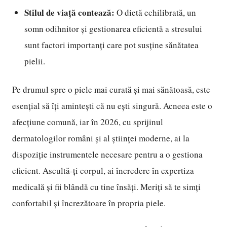
Stilul de viață contează:
O dietă echilibrată, un
somn odihnitor și gestionarea eficientă a stresului
sunt factori importanți care pot susține sănătatea
pielii.
Pe drumul spre o piele mai curată și mai sănătoasă, este
esențial să îți amintești că nu ești singură. Acneea este o
afecțiune comună, iar în 2026, cu sprijinul
dermatologilor români și al științei moderne, ai la
dispoziție instrumentele necesare pentru a o gestiona
eficient. Ascultă-ți corpul, ai încredere în expertiza
medicală și fii blândă cu tine însăți. Meriți să te simți
confortabil și încrezătoare în propria piele.