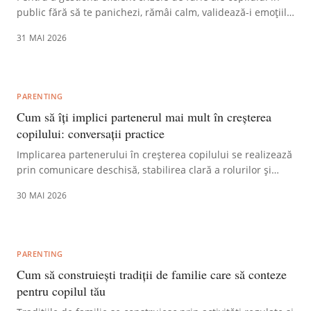
public fără să te panichezi, rămâi calm, validează-i emoțiile
și oferă-i opțiuni simple sau o distragere, stabilind limite
31 MAI 2026
clare.
PARENTING
Cum să îți implici partenerul mai mult în creșterea
copilului: conversații practice
Implicarea partenerului în creșterea copilului se realizează
prin comunicare deschisă, stabilirea clară a rolurilor și
sprijin reciproc, esențiale pentru dezvoltarea armonioasă a
30 MAI 2026
celui mic și bunăstarea familială. Tatăl are un rol unic și
esențial în dezvoltarea sociabilității, încrederii și
autocontrolului copiilor. Acest lucru implică discuții
regulate despre responsabilități și găsirea aspectelor
PARENTING
pozitive în contribuția fiecărui părinte.
Cum să construiești tradiții de familie care să conteze
pentru copilul tău