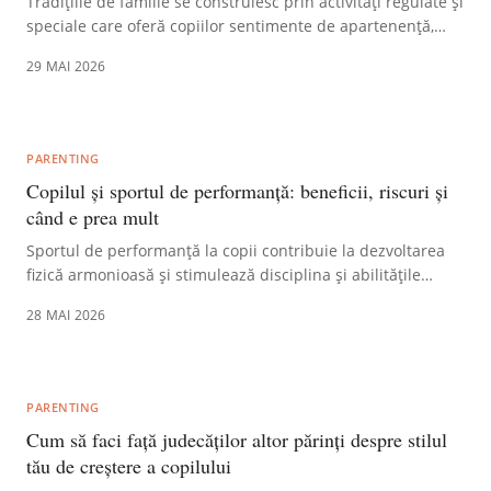
Tradițiile de familie se construiesc prin activități regulate și
speciale care oferă copiilor sentimente de apartenență,
siguranță și amintiri prețioase. Pentru a construi tradiții de
29 MAI 2026
familie care să conteze, implicați-vă copiii în alegerea și
modelarea acestora, asigurând consecvență și bucurie.
PARENTING
Copilul și sportul de performanță: beneficii, riscuri și
când e prea mult
Sportul de performanță la copii contribuie la dezvoltarea
fizică armonioasă și stimulează disciplina și abilitățile
sociale. Cu toate acestea, există riscuri de suprasolicitare și
28 MAI 2026
accidentări, iar excesul se manifestă prin pierderea
plăcerii, scăderea performanțelor școlare sau semne de
oboseală cronică, necesitând monitorizare atentă.
PARENTING
Cum să faci față judecăților altor părinți despre stilul
tău de creștere a copilului