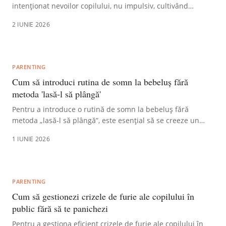
intenționat nevoilor copilului, nu impulsiv, cultivând
empatia și respectul reciproc. Se aplică zilnic prin
2 IUNIE 2026
ascultare activă, stabilirea de limite clare și modelarea
comportamentelor pozitive, susținând dezvoltarea
emoțională a copilului.
PARENTING
Cum să introduci rutina de somn la bebeluș fără
metoda 'lasă-l să plângă'
Pentru a introduce o rutină de somn la bebeluș fără
metoda „lasă-l să plângă”, este esențial să se creeze un
mediu calm și predictibil, incluzând o baie caldă, masaj și
1 IUNIE 2026
muzică liniștitoare. Așezați bebelușul în pătuț somnoros,
dar treaz, pentru a-l ajuta să-și dezvolte abilitatea de auto-
liniștire.
PARENTING
Cum să gestionezi crizele de furie ale copilului în
public fără să te panichezi
Pentru a gestiona eficient crizele de furie ale copilului în