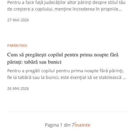
Pentru a face față judecăților altor părinți despre stilul tău
de creștere a copilului, menține încrederea în propriile
decizii și prioritizează bunăstarea micuțului. Fiecare
27 MAI 2026
familie este unică; stabilește limite sănătoase cu criticii,
reamintindu-ți că alegerea ta reflectă ceea ce consideri cel
mai bun pentru copilul tău.
PARENTING
Cum să pregătești copilul pentru prima noapte fără
părinți: tabără sau bunici
Pentru a pregăti copilul pentru prima noapte fără părinți,
fie la tabără sau la bunici, este esențial să se stabilească o
rutină consistentă de somn acasă și să se creeze un mediu
26 MAI 2026
familiar și sigur, incluzând obiecte de tranziție. Discuțiile
deschise despre emoțiile copilului și implicarea sa în
pregătiri contribuie la adaptarea sa ușoară.
Pagina
1
din
7
Înainte