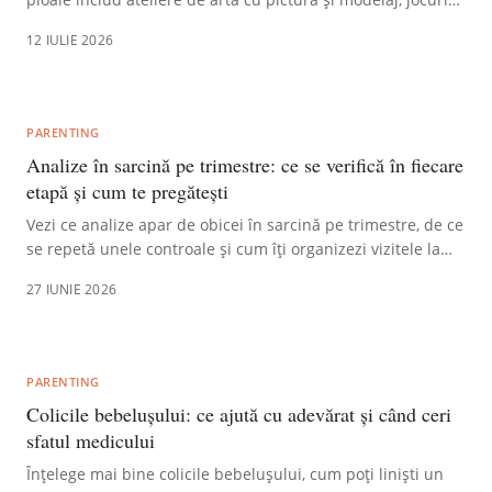
de societate, construcții LEGO, experimente științifice
12 IULIE 2026
simple și vânătoare de comori. Aceste opțiuni stimulează
imaginația și gândirea logică, transformând zilele ploioase
în momente de distracție și învățare pentru copii.
PARENTING
Analize în sarcină pe trimestre: ce se verifică în fiecare
etapă și cum te pregătești
Vezi ce analize apar de obicei în sarcină pe trimestre, de ce
se repetă unele controale și cum îți organizezi vizitele la
medic fără stres inutil.
27 IUNIE 2026
PARENTING
Colicile bebelușului: ce ajută cu adevărat și când ceri
sfatul medicului
Înțelege mai bine colicile bebelușului, cum poți liniști un