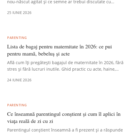
nou-născut agitat și ce semne ar trebui discutate cu
medicul pediatru.
25 IUNIE 2026
PARENTING
Lista de bagaj pentru maternitate în 2026: ce pui
pentru mamă, bebeluș și acte
Află cum îți pregătești bagajul de maternitate în 2026, fără
stres și fără lucruri inutile. Ghid practic cu acte, haine,
igienă și organizare pe categorii.
24 IUNIE 2026
PARENTING
Ce înseamnă parentingul conștient și cum îl aplici în
viața reală de zi cu zi
Parentingul conștient înseamnă a fi prezent și a răspunde