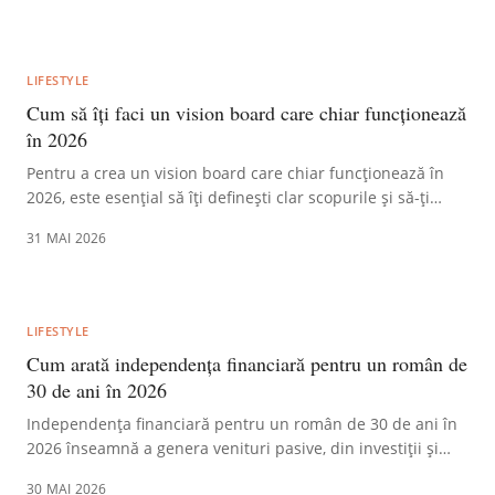
obiective. Această abordare elimină presiunea listelor
lungi, direcționând efortul spre îndeplinirea strategică a
unor rezultate concrete.
LIFESTYLE
Cum să îți faci un vision board care chiar funcționează
în 2026
Pentru a crea un vision board care chiar funcționează în
2026, este esențial să îți definești clar scopurile și să-ți
imaginezi atingerea lor, incluzând imagini care rezonează
31 MAI 2026
emoțional și reprezintă acțiuni concrete, nu doar rezultate
finale. Plasează-l într-un loc vizibil, unde îl poți vedea zilnic,
și revizuiește-l constant pentru a menține alinierea cu
aspirațiile tale.
LIFESTYLE
Cum arată independența financiară pentru un român de
30 de ani în 2026
Independența financiară pentru un român de 30 de ani în
2026 înseamnă a genera venituri pasive, din investiții și
economii, suficiente pentru a acoperi cheltuielile de trai,
30 MAI 2026