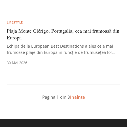
oferind libertatea de a alege dacă și cum să muncească.
Acest obiectiv necesită disciplină financiară și investiții
constante, românii orientându-se tot mai mult spre a-și
pune banii la treabă.
LIFESTYLE
Plaja Monte Clérigo, Portugalia, cea mai frumoasă din
Europa
Echipa de la European Best Destinations a ales cele mai
frumoase plaje din Europa în funcție de frumusețea lor
naturală, de calitatea serviciilor, dar și…
30 MAI 2026
Pagina
1
din
8
Înainte