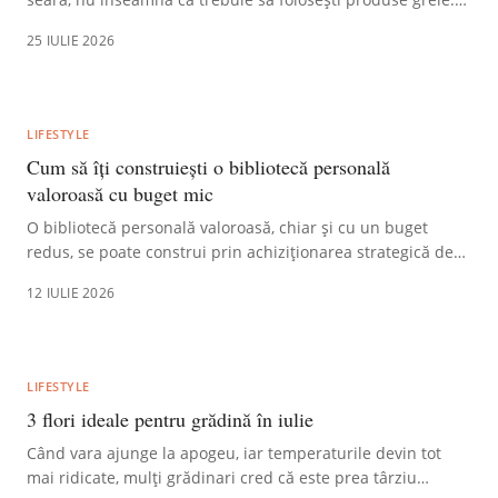
Vezi ce îi atrage și ce poți schimba.
25 IULIE 2026
LIFESTYLE
Cum să îți construiești o bibliotecă personală
valoroasă cu buget mic
O bibliotecă personală valoroasă, chiar și cu un buget
redus, se poate construi prin achiziționarea strategică de
cărți second-hand de la anticariate, explorarea ofertelor
12 IULIE 2026
online și a târgurilor de carte, concentrându-vă pe titluri
esențiale și de calitate.
LIFESTYLE
3 flori ideale pentru grădină în iulie
Când vara ajunge la apogeu, iar temperaturile devin tot
mai ridicate, mulți grădinari cred că este prea târziu