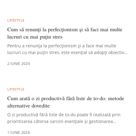
LIFESTYLE
Cum să renunți la perfecționism și să faci mai multe
lucruri cu mai puțin stres
Pentru a renunța la perfecționism și a face mai multe
lucruri cu mai puțin stres, este esențial să adopți obiective
realiste și să accepți că greșelile sunt parte din procesul de
2 IUNIE 2026
învățare. Concentrează-te pe progres, nu pe perfecțiune, și
prioritizează acțiunea pentru a evita epuizarea și
anxietatea.
LIFESTYLE
Cum arată o zi productivă fără liste de to-do: metode
alternative dovedite
O zi productivă fără liste de to-do poate fi realizată prin
prioritizarea câtorva sarcini esențiale și gestionarea
timpului cu metode alternative dovedite, precum blocarea
1 IUNIE 2026
intervalelor sau concentrarea pe cele mai importante trei