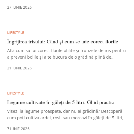
27 IUNIE 2026
LIFESTYLE
Îngrijirea irisului: Când și cum se taie corect florile
Află cum să tai corect florile ofilite și frunzele de iris pentru
a preveni bolile și a te bucura de o grădină plină de
eleganță, an de an.
21 IUNIE 2026
LIFESTYLE
Legume cultivate în găleți de 5 litri: Ghid practic
Visezi la legume proaspete, dar nu ai grădină? Descoperă
cum poți cultiva ardei, roșii sau morcovi în găleți de 5 litri,
chiar pe balconul tău.
7 IUNIE 2026