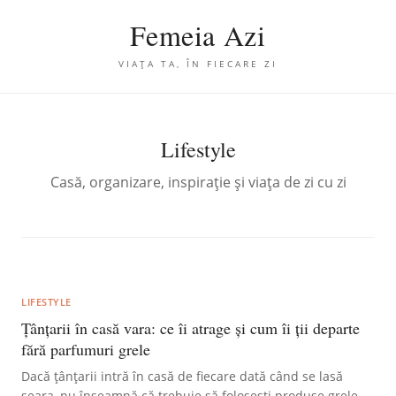
Femeia Azi
VIAȚA TA, ÎN FIECARE ZI
Lifestyle
Casă, organizare, inspirație și viața de zi cu zi
LIFESTYLE
Țânțarii în casă vara: ce îi atrage și cum îi ții departe
fără parfumuri grele
Dacă țânțarii intră în casă de fiecare dată când se lasă
seara, nu înseamnă că trebuie să folosești produse grele.