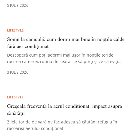
pentru a mai planta flori.
5 IULIE 2026
LIFESTYLE
Somn la caniculă: cum dormi mai bine în nopțile calde
fără aer condiționat
Descoperă cum poți adormi mai ușor în nopțile toride:
răcirea camerei, rutina de seară, ce să porți și ce să eviți
înainte de culcare.
3 IULIE 2026
LIFESTYLE
Greșeala frecventă la aerul condiționat: impact asupra
sănătății
Zilele toride de vară ne fac adesea să căutăm refugiu în
răcoarea aerului condiționat.