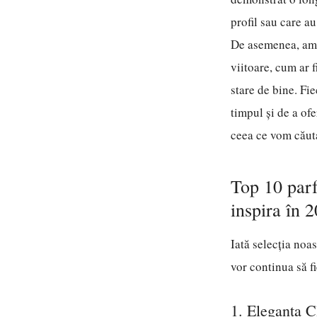
profil sau care au
De asemenea, am c
viitoare, cum ar 
stare de bine. Fi
timpul și de a ofe
ceea ce vom căuta
Top 10 parf
inspira în 
Iată selecția noa
vor continua să f
1. Eleganța C