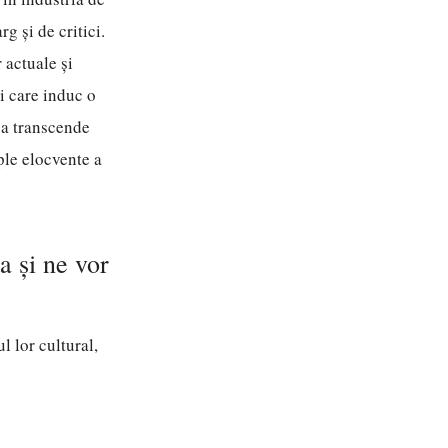
g și de critici.
 actuale și
i care induc o
e a transcende
mple elocvente a
a și ne vor
l lor cultural,