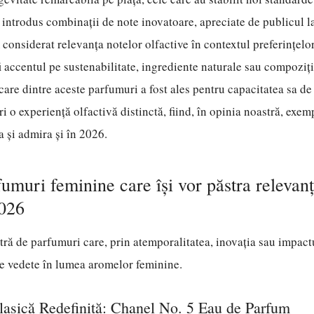
 introdus combinații de note inovatoare, apreciate de publicul lar
onsiderat relevanța notelor olfactive în contextul preferințelor
fi accentul pe sustenabilitate, ingrediente naturale sau compoziți
ecare dintre aceste parfumuri a fost ales pentru capacitatea sa d
ri o experiență olfactivă distinctă, fiind, în opinia noastră, exe
 și admira și în 2026.
umuri feminine care își vor păstra relevanț
2026
stră de parfumuri care, prin atemporalitatea, inovația sau impactu
ie vedete în lumea aromelor feminine.
lasică Redefinită: Chanel No. 5 Eau de Parfum