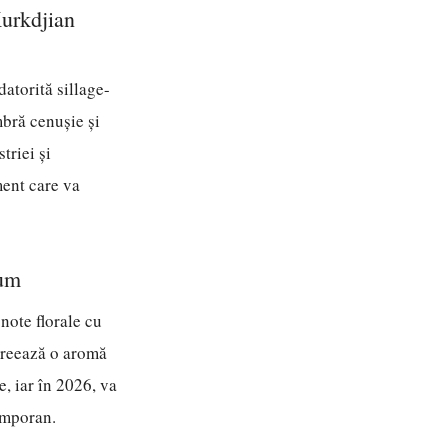
Kurkdjian
atorită sillage-
mbră cenușie și
triei și
ment care va
fum
note florale cu
 creează o aromă
e, iar în 2026, va
temporan.