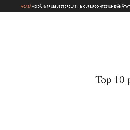
ACASĂ
MODĂ & FRUMUSEȚE
RELAȚII & CUPLU
CONFESIUNI
SĂNĂTAT
Top 10 p