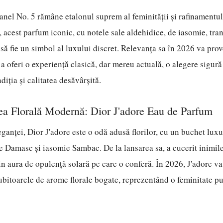
anel No. 5 rămâne etalonul suprem al feminității și rafinamentulu
, acest parfum iconic, cu notele sale aldehidice, de iasomie, tran
 să fie un simbol al luxului discret. Relevanța sa în 2026 va prov
 a oferi o experiență clasică, dar mereu actuală, o alegere sigur
diția și calitatea desăvârșită.
tea Florală Modernă: Dior J'adore Eau de Parfum
leganței, Dior J'adore este o odă adusă florilor, cu un buchet lux
de Damasc și iasomie Sambac. De la lansarea sa, a cucerit inimile
in aura de opulență solară pe care o conferă. În 2026, J'adore va
ubitoarele de arome florale bogate, reprezentând o feminitate pu