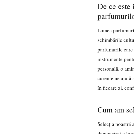
De ce este 
parfumuril
Lumea parfumurilo
schimbările cultur
parfumurile care 
instrumente pentr
personală, o amin
curente ne ajută 
în fiecare zi, co
Cum am sele
Selecția noastră 
demonstrat o long