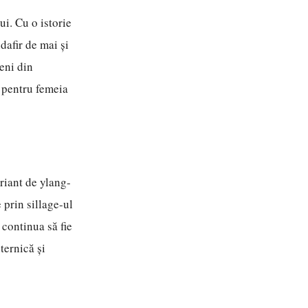
i. Cu o istorie
dafir de mai și
eni din
ă pentru femeia
uriant de ylang-
 prin sillage-ul
 continua să fie
ternică și