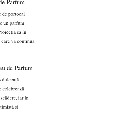
 de Parfum
e de portocal
ste un parfum
roiecția sa în
, care va continua
Eau de Parfum
o dulceață
re celebrează
scădere, iar în
timistă și