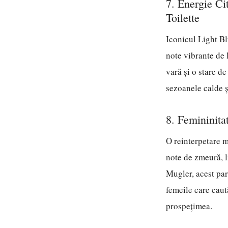
7. Energie C
Toilette
Iconicul Light B
note vibrante de 
vară și o stare de
sezoanele calde și
8. Femininit
O reinterpetare m
note de zmeură, l
Mugler, acest par
femeile care caut
prospețimea.