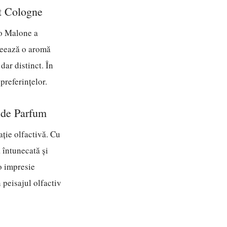
t Cologne
Jo Malone a
creează o aromă
dar distinct. În
preferințelor.
 de Parfum
ție olfactivă. Cu
 întunecată și
 o impresie
 peisajul olfactiv