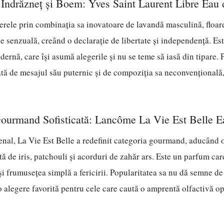
 Indrăzneț și Boem: Yves Saint Laurent Libre Eau
ierele prin combinația sa inovatoare de lavandă masculină, floar
ie senzuală, creând o declarație de libertate și independență. E
ernă, care își asumă alegerile și nu se teme să iasă din tipare. P
tă de mesajul său puternic și de compoziția sa neconvențională
Gourmand Sofisticată: Lancôme La Vie Est Belle 
nal, La Vie Est Belle a redefinit categoria gourmand, aducând 
ă de iris, patchouli și acorduri de zahăr ars. Este un parfum ca
și frumusețea simplă a fericirii. Popularitatea sa nu dă semne de 
alegere favorită pentru cele care caută o amprentă olfactivă op