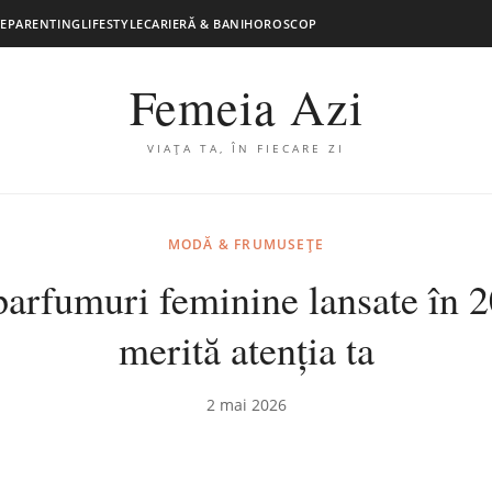
E
PARENTING
LIFESTYLE
CARIERĂ & BANI
HOROSCOP
Femeia Azi
VIAȚA TA, ÎN FIECARE ZI
MODĂ & FRUMUSEȚE
arfumuri feminine lansate în 
merită atenția ta
2 mai 2026