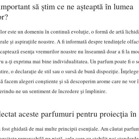
important să știm ce ne așteaptă în lumea
or?
r este un domeniu în continuă evoluție, o formă de artă lichidă
ale și aspirațiile noastre. A fi informată despre tendințele olfac
captează esența vremurilor noastre nu înseamnă doar a fi la modă,
u a-ți exprima mai bine individualitatea. Un parfum poate fi o 
tire, o declarație de stil sau o sursă de bună dispoziție. Înțeleg
să facem alegeri conștiente și să descoperim arome care ne vor 
nferindu-ne un sentiment de încredere și împlinire.
ctat aceste parfumuri pentru proiecția în
a fost ghidată de mai multe principii esențiale. Am căutat parfu
evitate remarcabilă pe piață, cele care au stabilit noi standarde