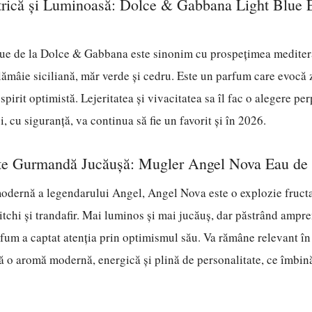
itrică și Luminoasă: Dolce & Gabbana Light Blue 
lue de la Dolce & Gabbana este sinonim cu prospețimea medite
lămâie siciliană, măr verde și cedru. Este un parfum care evocă z
 spirit optimistă. Lejeritatea și vivacitatea sa îl fac o alegere pe
, cu siguranță, va continua să fie un favorit și în 2026.
ate Gurmandă Jucăușă: Mugler Angel Nova Eau de
odernă a legendarului Angel, Angel Nova este o explozie fructat
itchi și trandafir. Mai luminos și mai jucăuș, dar păstrând ampre
fum a captat atenția prin optimismul său. Va rămâne relevant î
ă o aromă modernă, energică și plină de personalitate, ce îmbin