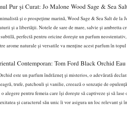
mul Pur și Curat: Jo Malone Wood Sage & Sea Sal
nimalistă și o prospețime marină, Wood Sage & Sea Salt de la 
turii și a libertății. Notele de sare de mare, salvie și ambretta 
i subtilă, perfectă pentru oricine dorește un parfum neostentativ, 
tre arome naturale și versatile va menține acest parfum în topul 
Oriental Contemporan: Tom Ford Black Orchid Eau
chid este un parfum îndrăzneț și misterios, o adevărată declara
eagră, trufe, patchouli și vanilie, creează o senzație de opulență
e o alegere pentru femeia care își dorește să captiveze și să lase
itatea și caracterul său unic îi vor asigura un loc relevant și în