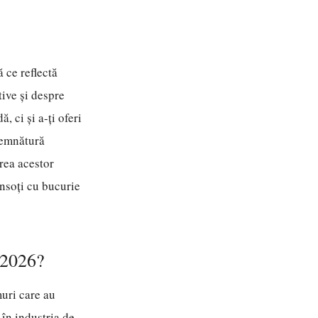
 ce reflectă
tive și despre
 ci și a-ți oferi
semnătură
erea acestor
însoți cu bucurie
 2026?
muri care au
 în industria de