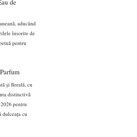
Eau de
raneană, aducând
ilele însorite de
rpetuă pentru
 Parfum
ă și florală, cu
nta distinctivă
n 2026 pentru
ă dulceața cu