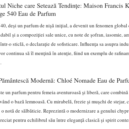
ul Niche care Setează Tendințe: Maison Francis 
ge 540 Eau de Parfum
0, deși un parfum de nișă inițial, a devenit un fenomen global d
dabil și a compoziției sale unice, cu note de șofran, iasomie, a
într-o sticlă, o declarație de sofisticare. Influența sa asupra indus
vor continua să îl mențină în atenție, fiind un exemplu de rafina
.
 Pământescă Modernă: Chloé Nomade Eau de Par
e un parfum pentru femeia aventuroasă și liberă, care combină 
vând o bază lemnoasă. Cu mirabelă, frezie și mușchi de stejar,
cu o notă de sălbăticie. Reprezintă o modernizare a genului chypr
preciat pentru echilibrul său între eleganță clasică și spirit con