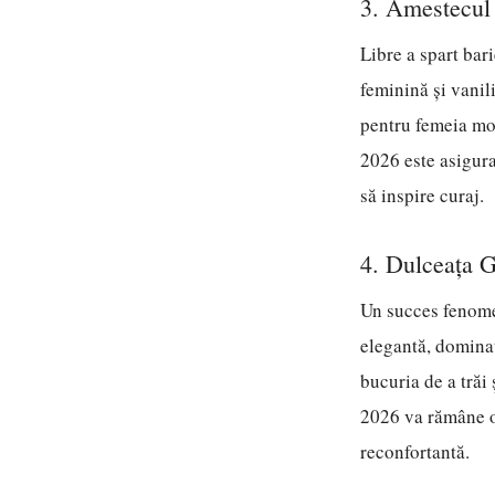
3. Amestecul
Libre a spart bar
feminină și vanil
pentru femeia mod
2026 este asigura
să inspire curaj.
4. Dulceața 
Un succes fenome
elegantă, dominat
bucuria de a trăi 
2026 va rămâne o 
reconfortantă.