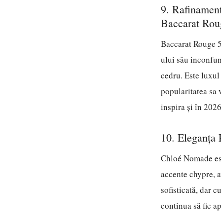
9. Rafinament
Baccarat Rou
Baccarat Rouge 54
ului său inconfun
cedru. Este luxul 
popularitatea sa 
inspira și în 2026
10. Eleganța
Chloé Nomade est
accente chypre, a
sofisticată, dar 
continua să fie a