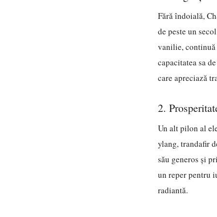
Fără îndoială, Ch
de peste un secol
vanilie, continuă
capacitatea sa de
care apreciază tra
2. Prosperita
Un alt pilon al e
ylang, trandafir 
său generos și pr
un reper pentru i
radiantă.