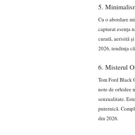
5. Minimalis
Cu o abordare mi
capturat esența na
curată, aerisită ș
2026, tendința că
6. Misterul 
Tom Ford Black Or
note de orhidee n
senzualitate. Est
puternică. Complex
din 2026.