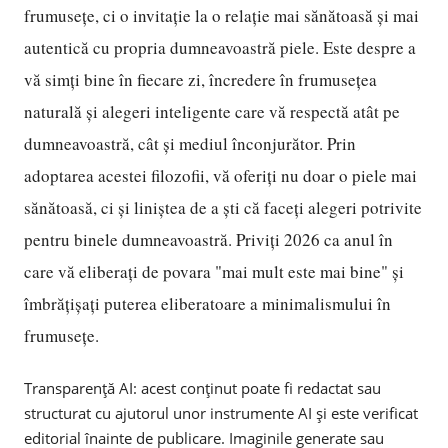
frumusețe, ci o invitație la o relație mai sănătoasă și mai
autentică cu propria dumneavoastră piele. Este despre a
vă simți bine în fiecare zi, încredere în frumusețea
naturală și alegeri inteligente care vă respectă atât pe
dumneavoastră, cât și mediul înconjurător. Prin
adoptarea acestei filozofii, vă oferiți nu doar o piele mai
sănătoasă, ci și liniștea de a ști că faceți alegeri potrivite
pentru binele dumneavoastră. Priviți 2026 ca anul în
care vă eliberați de povara "mai mult este mai bine" și
îmbrățișați puterea eliberatoare a minimalismului în
frumusețe.
Transparență AI: acest conținut poate fi redactat sau
structurat cu ajutorul unor instrumente AI și este verificat
editorial înainte de publicare. Imaginile generate sau