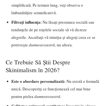
simplificată. Pe termen lung, veți observa o
îmbunătățire semnificativă.
Filtrați influența:
Nu lăsați presiunea socială sau
tendințele de pe rețelele sociale să vă dicteze
alegerile. Ascultați-vă intuiția și alegeți ceea ce se
potrivește
dumneavoastră
, nu altora.
Ce Trebuie Să Știi Despre
Skinimalism în 2026?
Este o abordare personalizată:
Nu există o formulă
unică. Descoperiți ce funcționează cel mai bine
pentru pielea
dumneavoastră
.
Calitatea primează cantitatea:
Investiți în câteva