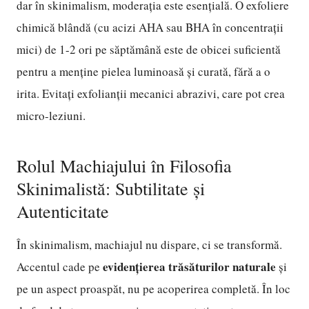
dar în skinimalism, moderația este esențială. O exfoliere
chimică blândă (cu acizi AHA sau BHA în concentrații
mici) de 1-2 ori pe săptămână este de obicei suficientă
pentru a menține pielea luminoasă și curată, fără a o
irita. Evitați exfolianții mecanici abrazivi, care pot crea
micro-leziuni.
Rolul Machiajului în Filosofia
Skinimalistă: Subtilitate și
Autenticitate
În skinimalism, machiajul nu dispare, ci se transformă.
evidențierea trăsăturilor naturale
Accentul cade pe
și
pe un aspect proaspăt, nu pe acoperirea completă. În loc