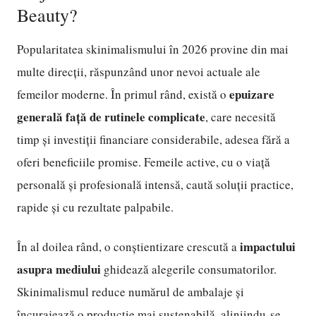
Beauty?
Popularitatea skinimalismului în 2026 provine din mai
multe direcții, răspunzând unor nevoi actuale ale
epuizare
femeilor moderne. În primul rând, există o
generală față de rutinele complicate
, care necesită
timp și investiții financiare considerabile, adesea fără a
oferi beneficiile promise. Femeile active, cu o viață
personală și profesională intensă, caută soluții practice,
rapide și cu rezultate palpabile.
impactului
În al doilea rând, o conștientizare crescută a
asupra mediului
ghidează alegerile consumatorilor.
Skinimalismul reduce numărul de ambalaje și
încurajează o producție mai sustenabilă, aliniindu-se