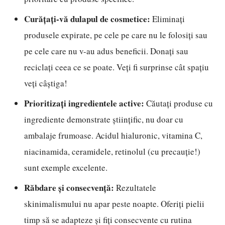
Curățați-vă dulapul de cosmetice:
Eliminați
produsele expirate, pe cele pe care nu le folosiți sau
pe cele care nu v-au adus beneficii. Donați sau
reciclați ceea ce se poate. Veți fi surprinse cât spațiu
veți câștiga!
Prioritizați ingredientele active:
Căutați produse cu
ingrediente demonstrate științific, nu doar cu
ambalaje frumoase. Acidul hialuronic, vitamina C,
niacinamida, ceramidele, retinolul (cu precauție!)
sunt exemple excelente.
Răbdare și consecvență:
Rezultatele
skinimalismului nu apar peste noapte. Oferiți pielii
timp să se adapteze și fiți consecvente cu rutina