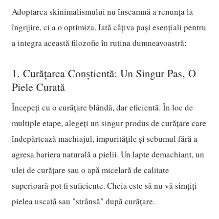
Adoptarea skinimalismului nu înseamnă a renunța la
îngrijire, ci a o optimiza. Iată câțiva pași esențiali pentru
a integra această filozofie în rutina dumneavoastră:
1. Curățarea Conștientă: Un Singur Pas, O
Piele Curată
Începeți cu o curățare blândă, dar eficientă. În loc de
multiple etape, alegeți un singur produs de curățare care
îndepărtează machiajul, impuritățile și sebumul fără a
agresa bariera naturală a pielii. Un lapte demachiant, un
ulei de curățare sau o apă micelară de calitate
superioară pot fi suficiente. Cheia este să nu vă simțiți
pielea uscată sau "strânsă" după curățare.