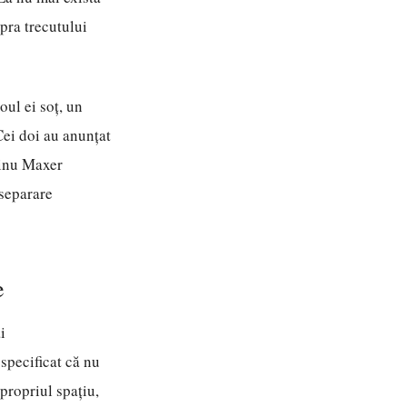
upra trecutului
ul ei soț, un
Cei doi au anunțat
Dinu Maxer
 separare
e
i
 specificat că nu
propriul spațiu,