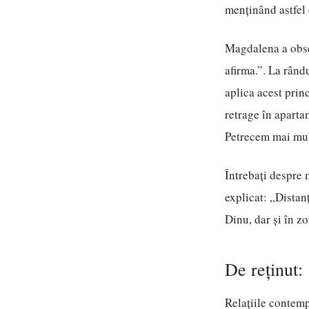
menținând astfel o
Magdalena a obse
afirma.”. La rând
aplica acest prin
retrage în aparta
Petrecem mai mult
Întrebați despre 
explicat: „Distan
Dinu, dar și în z
De reținut:
Relațiile contemp