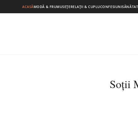
ACASĂ
MODĂ & FRUMUSEȚE
RELAȚII & CUPLU
CONFESIUNI
SĂNĂTAT
Soții 