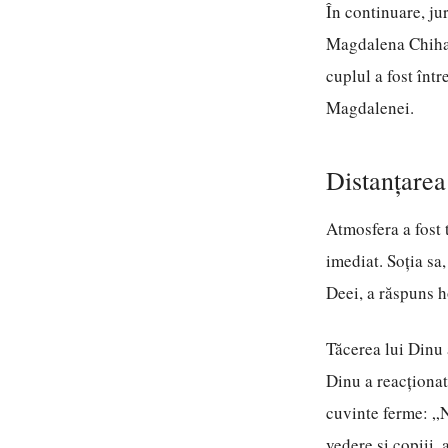
În continuare, ju
Magdalena Chihaia
cuplul a fost într
Magdalenei.
Distanțarea
Atmosfera a fost
imediat. Soția sa
Deei, a răspuns h
Tăcerea lui Dinu a
Dinu a reacționat
cuvinte ferme: „N
vedere și copiii,