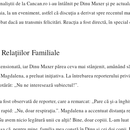
rnaliștii de la Cancan.ro i-au întâlnit pe Dinu Maxer și pe actual
, la un eveniment, astfel că discuția a derivat spre recentul mar
ebat dacă au transmis felicitări. Reacția a fost directă, în special
 Relațiilor Familiale
 tensionată, iar Dinu Maxer părea ceva mai stânjenit, amânând s
, Magdalena, a preluat inițiativa. La întrebarea reporterului priv
otărât: „Nu ne interesează subiectul!”.
 fost observată de reporter, care a remarcat: „Pare că și-a înghiț
 rapid: „Nu, doar respirația.”. Magdalena a accentuat distanța re
u avem nicio legătură unii cu alții! Bine, doar copiii. L-am lua
 așa că, pentru mine, familia mea constă în Dinu și cei doi copii.