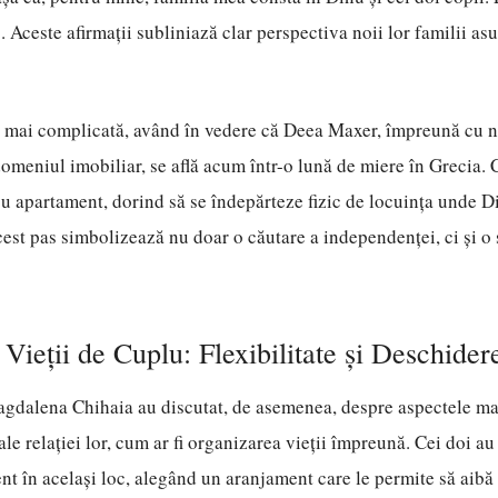
. Aceste afirmații subliniază clar perspectiva noii lor familii as
i mai complicată, având în vedere că Deea Maxer, împreună cu no
omeniul imobiliar, se află acum într-o lună de miere în Grecia. 
ou apartament, dorind să se îndepărteze fizic de locuința unde 
cest pas simbolizează nu doar o căutare a independenței, ci și o
 Vieții de Cuplu: Flexibilitate și Deschider
gdalena Chihaia au discutat, de asemenea, despre aspectele ma
le relației lor, cum ar fi organizarea vieții împreună. Cei doi au
t în același loc, alegând un aranjament care le permite să aibă 