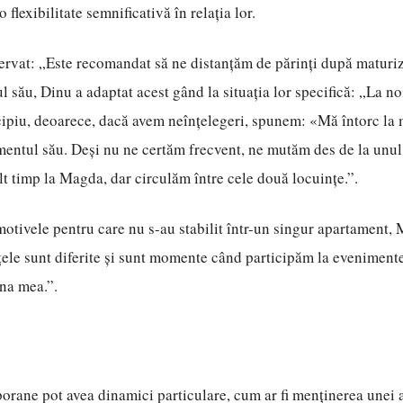
 flexibilitate semnificativă în relația lor.
rvat: „Este recomandat să ne distanțăm de părinți după maturiz
ul său, Dinu a adaptat acest gând la situația lor specifică: „La no
cipiu, deoarece, dacă avem neînțelegeri, spunem: «Mă întorc la 
mentul său. Deși nu ne certăm frecvent, ne mutăm des de la unul 
 timp la Magda, dar circulăm între cele două locuințe.”.
motivele pentru care nu s-au stabilit într-un singur apartament,
țele sunt diferite și sunt momente când participăm la evenimente
ona mea.”.
orane pot avea dinamici particulare, cum ar fi menținerea unei 