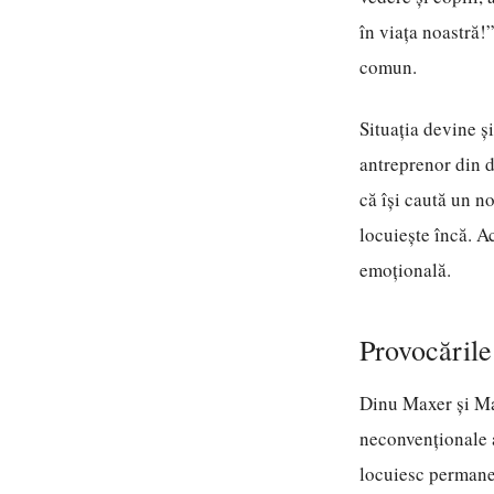
în viața noastră!”
comun.
Situația devine ș
antreprenor din d
că își caută un n
locuiește încă. A
emoțională.
Provocările
Dinu Maxer și Ma
neconvenționale a
locuiesc permanen