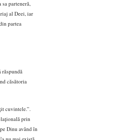
a sa parteneră,
iaj al Deei, iar
 din partea
ă răspundă
ind căsătoria
it cuvintele.”.
lațională prin
t pe Dinu având în
 Ea nu mai există