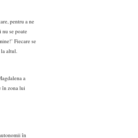
are, pentru a ne
i nu se poate
mine!’ Fiecare se
la altul.
 Magdalena a
 în zona lui
autonomii în