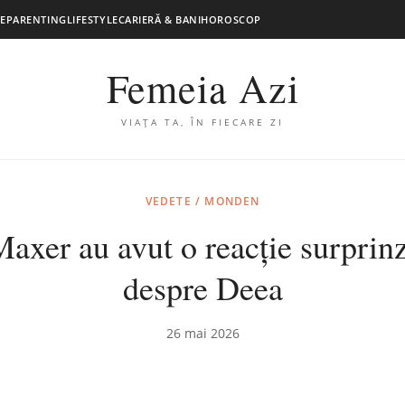
E
PARENTING
LIFESTYLE
CARIERĂ & BANI
HOROSCOP
Femeia Azi
VIAȚA TA, ÎN FIECARE ZI
VEDETE / MONDEN
Maxer au avut o reacție surprin
despre Deea
26 mai 2026