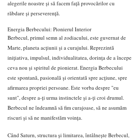
alegerile noastre și să facem față provocărilor cu
răbdare și perseverență.
Energia Berbecului: Pionierul Interior
Berbecul, primul semn al zodiacului, este guvernat de
Marte, planeta acțiunii și a curajului. Reprezintă
inițiativa, impulsul, individualitatea, dorința de a începe
ceva nou și spiritul de pionierat. Energia Berbecului
este spontană, pasională și orientată spre acțiune, spre
afirmarea propriei persoane. Este vorba despre "eu
sunt", despre a-ți urma instinctele și a-ți croi drumul.
Berbecul ne îndeamnă să fim curajoase, să ne asumăm
riscuri și să ne manifestăm voința.
Când Saturn, structura și limitarea, întâlnește Berbecul,