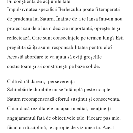
Fii conștientă de acțiunile tale
Impulsivitatea specifică Berbecului poate fi temperată
de prudența lui Saturn. Înainte de a te lansa într-un nou
proiect sau de a lua o decizie importantă, oprește-te și
reflectează. Care sunt consecințele pe termen lung? Ești
pregătită să îți asumi responsabilitatea pentru ele?
Această abordare te va ajuta să eviți greșelile
costisitoare și să construiești pe baze solide.
Cultivă răbdarea și perseverența
Schimbările durabile nu se întâmplă peste noapte.
Saturn recompensează efortul susținut și consecvența.
Chiar dacă rezultatele nu apar imediat, menține-ți
angajamentul față de obiectivele tale. Fiecare pas mic,
făcut cu disciplină, te apropie de viziunea ta. Acest