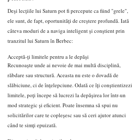
Deși lecțiile lui Saturn pot fi percepute ca fiind "grele",
ele sunt, de fapt, oportunități de creștere profundă. Iată
câteva moduri de a naviga inteligent și conștient prin
tranzitul lui Saturn în Berbec:
Acceptă-ți limitele pentru a le depăși
Recunoaște unde ai nevoie de mai multă disciplină,
răbdare sau structură. Aceasta nu este o dovadă de
slăbiciune, ci de înțelepciune. Odată ce îți conștientizezi
limitele, poți începe să lucrezi la depășirea lor într-un
mod strategic și eficient. Poate însemna să spui nu
solicitărilor care te copleșesc sau să ceri ajutor atunci
când te simți epuizată.