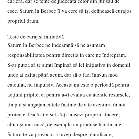
carieră, dar se teme de judecata celor din jur sau de
eșec. Saturn în Berbec îi va cere să își definească curajos
propriul drum.
Teste de curaj și inițiativă
Saturn în Berbec ne îndeamnă să ne asumăm
responsabilitatea pentru direcția în care ne îndreptăm.
S-ar putea să te simți împinsă să iei inițiativa în domenii
unde ai ezitat până acum, dar să o faci într-un mod
calculat, nu impulsiv. Aceasta nu este o perioadă pentru
acțiuni pripite, ci pentru a-ți evalua cu atenție resursele,
timpul și angajamentele înainte de a te aventura în noi
proiecte. Dacă ai visat să-ți lansezi propria afacere,
chiar și una mică, de exemplu cu produse handmade,
Saturn te va provoca să înveți despre planificare,