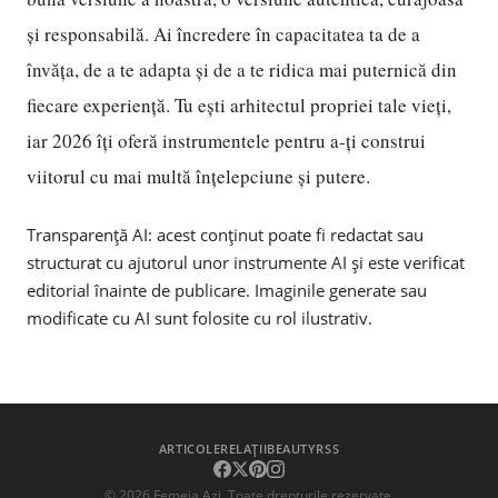
și responsabilă. Ai încredere în capacitatea ta de a
învăța, de a te adapta și de a te ridica mai puternică din
fiecare experiență. Tu ești arhitectul propriei tale vieți,
iar 2026 îți oferă instrumentele pentru a-ți construi
viitorul cu mai multă înțelepciune și putere.
Transparență AI: acest conținut poate fi redactat sau
structurat cu ajutorul unor instrumente AI și este verificat
editorial înainte de publicare. Imaginile generate sau
modificate cu AI sunt folosite cu rol ilustrativ.
ARTICOLE
RELAȚII
BEAUTY
RSS
©
2026
Femeia Azi. Toate drepturile rezervate.