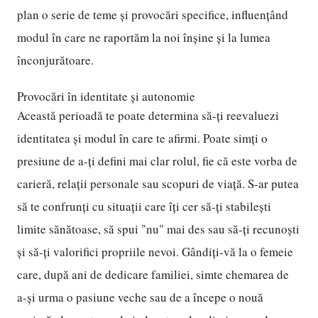
plan o serie de teme și provocări specifice, influențând
modul în care ne raportăm la noi înșine și la lumea
înconjurătoare.
Provocări în identitate și autonomie
Această perioadă te poate determina să-ți reevaluezi
identitatea și modul în care te afirmi. Poate simți o
presiune de a-ți defini mai clar rolul, fie că este vorba de
carieră, relații personale sau scopuri de viață. S-ar putea
să te confrunți cu situații care îți cer să-ți stabilești
limite sănătoase, să spui "nu" mai des sau să-ți recunoști
și să-ți valorifici propriile nevoi. Gândiți-vă la o femeie
care, după ani de dedicare familiei, simte chemarea de
a-și urma o pasiune veche sau de a începe o nouă