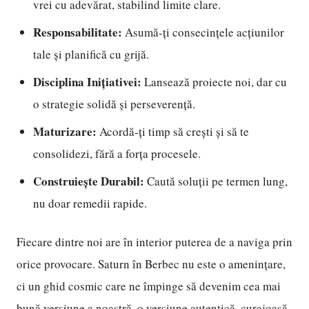
vrei cu adevărat, stabilind limite clare.
Responsabilitate:
Asumă-ți consecințele acțiunilor
tale și planifică cu grijă.
Disciplina Inițiativei:
Lansează proiecte noi, dar cu
o strategie solidă și perseverență.
Maturizare:
Acordă-ți timp să crești și să te
consolidezi, fără a forța procesele.
Construiește Durabil:
Caută soluții pe termen lung,
nu doar remedii rapide.
Fiecare dintre noi are în interior puterea de a naviga prin
orice provocare. Saturn în Berbec nu este o amenințare,
ci un ghid cosmic care ne împinge să devenim cea mai
bună versiune a noastră, o versiune autentică, curajoasă