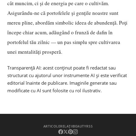
cât muncim, ci și de energia pe care o cultivăm.
Asigurându-ne că portofelele și gențile noastre sunt
mereu pline, abordăm simbolic ideea de abundență. Poți
începe chiar acum, adăugând o frunză de dafin în
portofelul tău zilnic — un pas simplu spre cultivarea
unei mentalități prosperă.
Transparență AI: acest conținut poate fi redactat sau
structurat cu ajutorul unor instrumente AI și este verificat
editorial înainte de publicare. Imaginile generate sau
modificate cu AI sunt folosite cu rol ilustrativ.
ARTICOLE
RELAȚII
BEAUTY
RSS