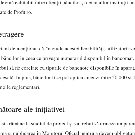
devină echitabil între clienții băncilor și cei ai altor instituții 
ate de Profit.ro.
etragere
tant de menționat că, în ciuda acestei flexibilități, utilizatorii v
r băncilor în ceea ce privește numerarul disponibil în bancomat
rebui să fie corelate cu tipurile de bancnote disponibile în aparat,
cesată. În plus, băncilor li se pot aplica amenzi între 50.000 și 
noile reglementări.
ătoare ale inițiativei
ta rămâne la stadiul de proiect și va trebui să urmeze un parcur
ea și publicarea în Monitorul Oficial pentru a deveni obligatori