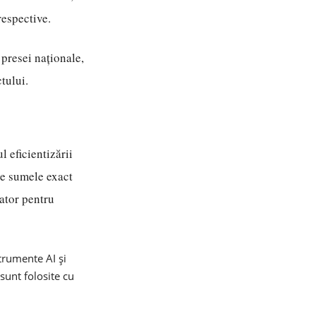
respective.
 presei naționale,
tului.
 eficientizării
age sumele exact
ator pentru
strumente AI și
 sunt folosite cu