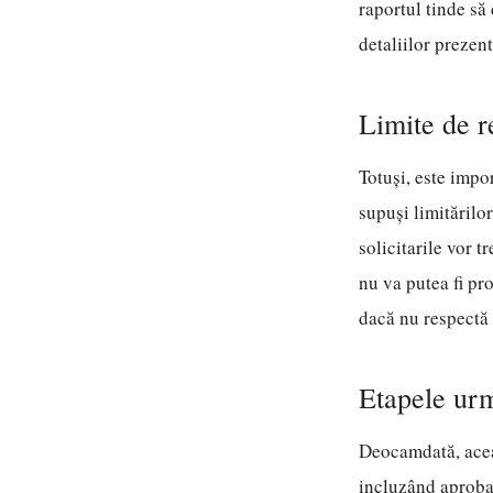
raportul tinde să 
detaliilor prezent
Limite de r
Totuși, este impor
supuși limitărilo
solicitarile vor t
nu va putea fi pro
dacă nu respectă 
Etapele urm
Deocamdată, aceas
incluzând aprobar