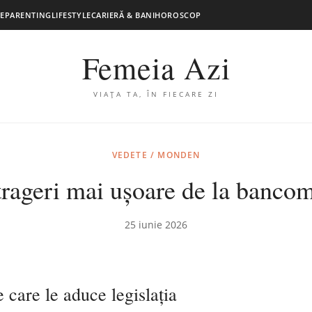
E
PARENTING
LIFESTYLE
CARIERĂ & BANI
HOROSCOP
Femeia Azi
VIAȚA TA, ÎN FIECARE ZI
VEDETE / MONDEN
rageri mai ușoare de la banco
25 iunie 2026
 care le aduce legislația