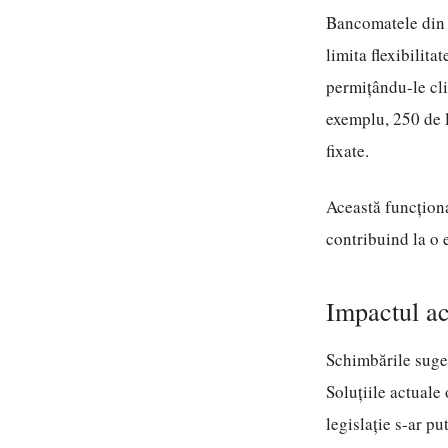
Bancomatele din R
limita flexibilita
permițându-le cli
exemplu, 250 de l
fixate.
Această funcționa
contribuind la o 
Impactul ac
Schimbările suger
Soluțiile actuale
legislație s-ar pu