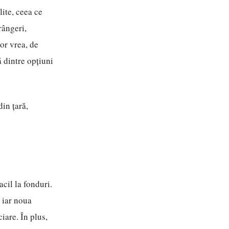
ite, ceea ce
rângeri,
or vrea, de
ă dintre opțiuni
in țară,
cil la fonduri.
, iar noua
iare. În plus,