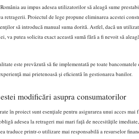
omânia au impus adesea utilizatorilor să aleagă sume prestabil
tea retragerii. Proiectul de lege propune eliminarea acestei const
enților să introducă manual suma dorită. Astfel, dacă un utilizat
ei, va putea solicita exact această sumă fără a fi nevoit să aleag
litate este prevăzută să fie implementată pe toate bancomatele d
experiență mai prietenoasă și eficientă în gestionarea banilor.
estei modificări asupra consumatorilor
ate în proiect sunt esențiale pentru asigurarea unui acces mai fa
 obligă adesea la retrageri mai mari față de necesitățile imediate
tea traduce printr-o utilizare mai responsabilă a resurselor financ