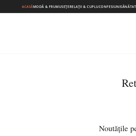
ACASĂ
MODĂ & FRUMUSEȚE
RELAȚII & CUPLU
CONFESIUNI
SĂNĂTAT
Ret
Noutățile pe