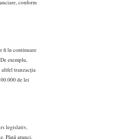
financiare, conform
or fi în continuare
. De exemplu,
 altfel tranzacția
100.000 de lei
s legislativ,
e. Până atunci,