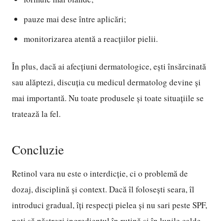
pauze mai dese între aplicări;
monitorizarea atentă a reacțiilor pielii.
În plus, dacă ai afecțiuni dermatologice, ești însărcinată
sau alăptezi, discuția cu medicul dermatolog devine și
mai importantă. Nu toate produsele și toate situațiile se
tratează la fel.
Concluzie
Retinol vara nu este o interdicție, ci o problemă de
dozaj, disciplină și context. Dacă îl folosești seara, îl
introduci gradual, îți respecți pielea și nu sari peste SPF,
poți să păstrezi ingredientul în rutină și în lunile calde.