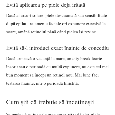
Evită aplicarea pe piele deja iritată
Dacă ai arsuri solare, piele descuamată sau sensibilitate
după epilat, tratamente faciale ori expunere excesivă la
soare, amână retinolul până când pielea își revine.
Evită să-l introduci exact înainte de concediu
Dacă urmează o vacanță la mare, un city break foarte
însorit sau o perioadă cu multă expunere, nu este cel mai
bun moment să începi un retinol nou. Mai bine faci
testarea înainte, într-o perioadă liniștită.
Cum știi că trebuie să încetinești
Semnele că rutina este prea agresivă pot fi destul de