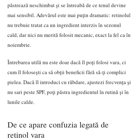
păstrează neschimbat și se întreabă de ce tenul devine
mai sensibil. Adevărul este mai puțin dramatic: retinolul
nu trebuie tratat ca un ingredient interzis în sezonul
cald, dar nici nu merită folosit mecanic, exact la fel ca în
noiembrie.
Întrebarea utilă nu este doar dacă îl poți folosi vara, ci
cum îl folosești ca să obții beneficii fără să-ți complici
pielea. Dacă îl introduci cu răbdare, ajustezi frecvența și
nu sari peste SPF, poți păstra ingredientul în rutină și în
lunile calde.
De ce apare confuzia legată de
retinol vara