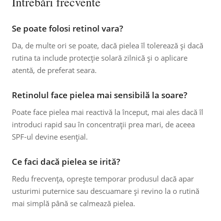
Întrebări frecvente
Se poate folosi retinol vara?
Da, de multe ori se poate, dacă pielea îl tolerează și dacă
rutina ta include protecție solară zilnică și o aplicare
atentă, de preferat seara.
Retinolul face pielea mai sensibilă la soare?
Poate face pielea mai reactivă la început, mai ales dacă îl
introduci rapid sau în concentrații prea mari, de aceea
SPF-ul devine esențial.
Ce faci dacă pielea se irită?
Redu frecvența, oprește temporar produsul dacă apar
usturimi puternice sau descuamare și revino la o rutină
mai simplă până se calmează pielea.