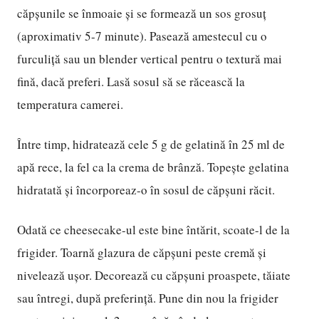
căpșunile se înmoaie și se formează un sos grosuț
(aproximativ 5-7 minute). Pasează amestecul cu o
furculiță sau un blender vertical pentru o textură mai
fină, dacă preferi. Lasă sosul să se răcească la
temperatura camerei.
Între timp, hidratează cele 5 g de gelatină în 25 ml de
apă rece, la fel ca la crema de brânză. Topește gelatina
hidratată și încorporeaz-o în sosul de căpșuni răcit.
Odată ce cheesecake-ul este bine întărit, scoate-l de la
frigider. Toarnă glazura de căpșuni peste cremă și
nivelează ușor. Decorează cu căpșuni proaspete, tăiate
sau întregi, după preferință. Pune din nou la frigider