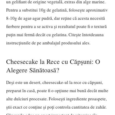
un gelifiant de origine vegetală, extras din alge marine.
Pentru a substitui 10g de gelatină, folosește aproximativ
8-10g de agar-agar pudră, dar reține că acesta necesită
fierbere pentru a se activa și rezultatul poate fi o textură
puțin mai fermă decât cu gelatina. Citește întotdeauna
instrucțiunile de pe ambalajul produsului ales.
Cheesecake la Rece cu Căpșuni: O
Alegere Sănătoasă?
Deși este un desert, cheesecake-ul la rece cu căpșuni,
preparat în casă, poate fi o opțiune mai bună decât multe
alte dulciuri procesate. Folosești ingrediente proaspete,
știi exact ce conține și poți controla cantitatea de zahăr.