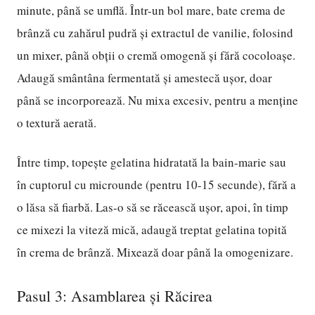
minute, până se umflă. Într-un bol mare, bate crema de
brânză cu zahărul pudră și extractul de vanilie, folosind
un mixer, până obții o cremă omogenă și fără cocoloașe.
Adaugă smântâna fermentată și amestecă ușor, doar
până se incorporează. Nu mixa excesiv, pentru a menține
o textură aerată.
Între timp, topește gelatina hidratată la bain-marie sau
în cuptorul cu microunde (pentru 10-15 secunde), fără a
o lăsa să fiarbă. Las-o să se răcească ușor, apoi, în timp
ce mixezi la viteză mică, adaugă treptat gelatina topită
în crema de brânză. Mixează doar până la omogenizare.
Pasul 3: Asamblarea și Răcirea