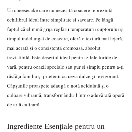
Un cheesecake care nu necesită coacere reprezintă
echilibrul ideal între simplitate și savoare. Pe lângă
faptul că elimină grija reglării temperaturii cuptorului și
timpul îndelungat de coacere, oferă o textură mai lejeră,
mai aerată și o consistență cremoasă, absolut
irezistibilă. Este desertul ideal pentru zilele toride de
vară, pentru ocazii speciale sau pur și simplu pentru a-ți
răsfăța familia și prietenii cu ceva dulce și revigorant.
Căpșunile proaspete adaugă o notă acidulată și o
culoare vibrantă, transformându-l într-o adevărată operă
de artă culinară.
Ingrediente Esențiale pentru un