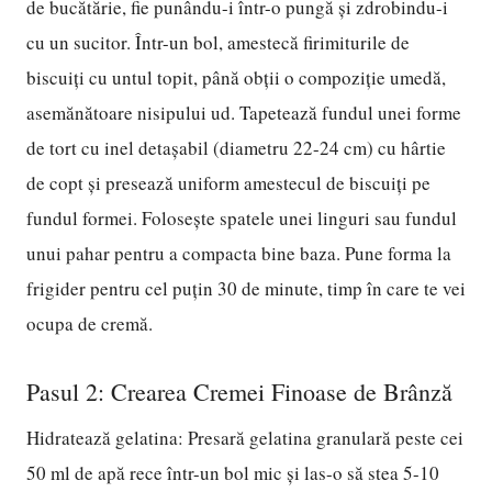
de bucătărie, fie punându-i într-o pungă și zdrobindu-i
cu un sucitor. Într-un bol, amestecă firimiturile de
biscuiți cu untul topit, până obții o compoziție umedă,
asemănătoare nisipului ud. Tapetează fundul unei forme
de tort cu inel detașabil (diametru 22-24 cm) cu hârtie
de copt și presează uniform amestecul de biscuiți pe
fundul formei. Folosește spatele unei linguri sau fundul
unui pahar pentru a compacta bine baza. Pune forma la
frigider pentru cel puțin 30 de minute, timp în care te vei
ocupa de cremă.
Pasul 2: Crearea Cremei Finoase de Brânză
Hidratează gelatina: Presară gelatina granulară peste cei
50 ml de apă rece într-un bol mic și las-o să stea 5-10