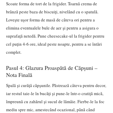
Scoate forma de tort de la frigider. Toarnă crema de
brânză peste baza de biscuiți, nivelând cu o spatulă.
Lovește ușor forma de masă de câteva ori pentru a
elimina eventualele bule de aer și pentru a asigura o
suprafață netedă. Pune cheesecake-ul la frigider pentru
cel puțin 4-6 ore, ideal peste noapte, pentru a se întări
complet.
Pasul 4: Glazura Proaspătă de Căpșuni –
Nota Finală
Spală și curăță căpșunile. Păstrează câteva pentru decor,
iar restul taie-le în bucăți și pune-le într-o cratiță mică,
împreună cu zahărul și sucul de lămâie. Fierbe-le la foc
mediu spre mic, amestecând ocazional, până când