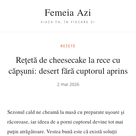
Femeia Azi
VIAȚA TA, ÎN FIECARE ZI
REȚETE
Rețetă de cheesecake la rece cu
căpșuni: desert fără cuptorul aprins
2 mai 2026
Sezonul cald ne cheamă la masă cu preparate ușoare și
răcoroase, iar ideea de a porni cuptorul devine tot mai
puțin atrăgătoare. Vestea bună este că există soluții