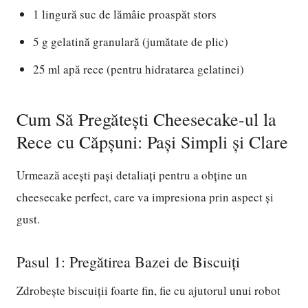
1 lingură suc de lămâie proaspăt stors
5 g gelatină granulară (jumătate de plic)
25 ml apă rece (pentru hidratarea gelatinei)
Cum Să Pregătești Cheesecake-ul la
Rece cu Căpșuni: Pași Simpli și Clare
Urmează acești pași detaliați pentru a obține un
cheesecake perfect, care va impresiona prin aspect și
gust.
Pasul 1: Pregătirea Bazei de Biscuiți
Zdrobește biscuiții foarte fin, fie cu ajutorul unui robot