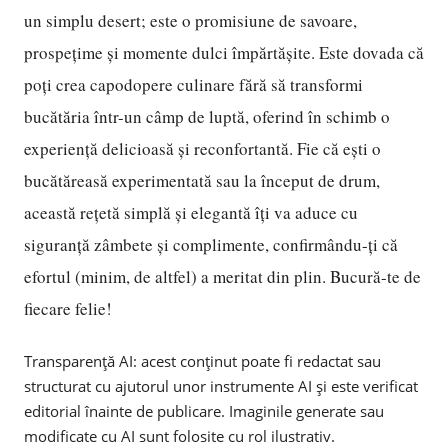
un simplu desert; este o promisiune de savoare,
prospețime și momente dulci împărtășite. Este dovada că
poți crea capodopere culinare fără să transformi
bucătăria într-un câmp de luptă, oferind în schimb o
experiență delicioasă și reconfortantă. Fie că ești o
bucătăreasă experimentată sau la început de drum,
această rețetă simplă și elegantă îți va aduce cu
siguranță zâmbete și complimente, confirmându-ți că
efortul (minim, de altfel) a meritat din plin. Bucură-te de
fiecare felie!
Transparență AI: acest conținut poate fi redactat sau
structurat cu ajutorul unor instrumente AI și este verificat
editorial înainte de publicare. Imaginile generate sau
modificate cu AI sunt folosite cu rol ilustrativ.