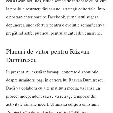
cea a Geaninei Ilieș, ridică semne de întrebare cu privire
la posibile restructurări sau noi strategii editoriale. Într-
o postare anterioară pe Facebook, jurnalistul sugera
depunerea unor eforturi pentru o evoluție semnificativă,
pregătind astfel publicul pentru anunțul din emisiune.
Planuri de viitor pentru Răzvan
Dumitrescu
În prezent, nu există informații concrete disponibile
despre următorii pași în cariera lui Răzvan Dumitrescu.
Dacă va colabora cu alte instituții media, va lansa un
proiect independent sau se va retrage temporar din
activitate rămâne incert. Ultima sa ediție a emisiunii
„Subiectiv” a devenit astfel o ultimă întâlnire cu