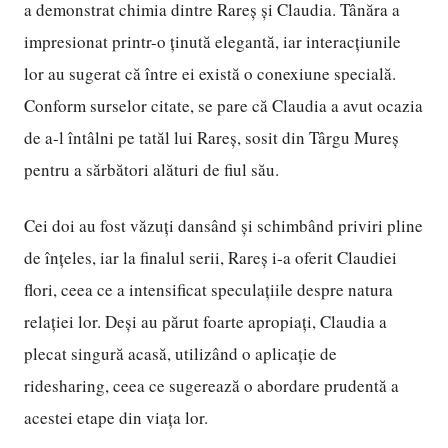
a demonstrat chimia dintre Rareș și Claudia. Tânăra a
impresionat printr-o ținută elegantă, iar interacțiunile
lor au sugerat că între ei există o conexiune specială.
Conform surselor citate, se pare că Claudia a avut ocazia
de a-l întâlni pe tatăl lui Rareș, sosit din Târgu Mureș
pentru a sărbători alături de fiul său.
Cei doi au fost văzuți dansând și schimbând priviri pline
de înțeles, iar la finalul serii, Rareș i-a oferit Claudiei
flori, ceea ce a intensificat speculațiile despre natura
relației lor. Deși au părut foarte apropiați, Claudia a
plecat singură acasă, utilizând o aplicație de
ridesharing, ceea ce sugerează o abordare prudentă a
acestei etape din viața lor.