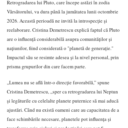
Retrogradarea lui Pluto, care începe astăzi în zodia
Vărsătorului, va dura până la jumătatea lunii octombrie
2026. Această perioadă ne invită la introspecție și
reelaborare. Cristina Demetrescu explică faptul că Pluto
are o influență considerabilă asupra comunităților și
națiunilor, fiind considerată o "planetă de generație."
Impactul său se resimte adesea și la nivel personal, prin
prisma grupurilor din care facem parte.
„Lumea nu se află într-o direcție favorabilă,” spune
Cristina Demetrescu, „sper ca retrogradarea lui Neptun
și legăturile cu celelalte planete puternice să mai aducă
ajustări. Când nu există oameni care au capacitatea de a
face schimbările necesare, planetele pot influența și