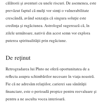
călătorii și aventuri cu unele riscuri. De asemenea, este
prevăzut faptul că mulți vor simți o vulnerabilitate
crescândă, având senzația că singura soluție este
credința și rugăciunea. Astrologul sugerează că, în
zilele următoare, nativii din acest semn vor explora
puterea spiritualității prin rugăciune.
De reținut
Retrogradarea lui Pluto ne oferă oportunitatea de a
reflecta asupra schimbărilor necesare în viața noastră.
Fie că ne adresăm relațiilor, carierei sau sănătății
financiare, este o perioadă propice pentru reevaluare și
pentru a ne asculta vocea interioară.