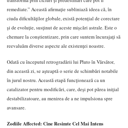
transforma prin cicluri și predestinări care pot fi
remediate.” Această afirmație subliniază ideea că, în
ciuda dificultăților globale, există potențial de corectare
și de evoluție, susținut de aceste mișcări astrale. Este o
chemare la conștientizare, prin care suntem încurajați să
reevaluăm diverse aspecte ale existenței noastre.
Odată cu începutul retrogradării lui Pluto în Vărsător,
din această zi, se așteaptă o serie de schimbări notabile
în jurul nostru. Această etapă funcționează ca un
catalizator pentru modificări, care, deși pot părea inițial
destabilizatoare, au menirea de a ne impulsiona spre
avansare.
Zodiile Affected: Cine Resimte Cel Mai Intens