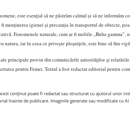
enomene, este esențial să ne păstrăm calmul și să ne informăm co
 fi menținerea igienei și precauția în transportul de obiecte, poa
icativă. Fenomenele naturale, cum ar fi moliile „Buha gamma”, 
u natura, iar în ceea ce privește ploșnițele, este bine să fim vigil
ale principale provin din comunicările autorităților și relatările
bertatea pentru Femei. Textul a fost redactat editorial pentru con
cest conținut poate fi redactat sau structurat cu ajutorul unor in
torial înainte de publicare. Imaginile generate sau modificate cu AI