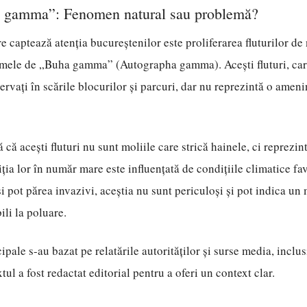
 gamma”: Fenomen natural sau problemă?
re captează atenția bucureștenilor este proliferarea fluturilor de
mele de „Buha gamma” (Autographa gamma). Acești fluturi, care
servați în scările blocurilor și parcuri, dar nu reprezintă o amen
ă că acești fluturi nu sunt moliile care strică hainele, ci reprezin
ția lor în număr mare este influențată de condițiile climatice fa
și pot părea invazivi, aceștia nu sunt periculoși și pot indica un
bili la poluare.
ipale s-au bazat pe relatările autorităților și surse media, inclu
ul a fost redactat editorial pentru a oferi un context clar.