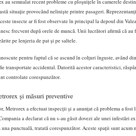
ex au semnalat recent probleme cu ploșnițele în camerele destin
astă situație provocând neliniște printre pasageri. Reprezentanți
este insecte ar fi fost observate în principal la depoul din Vale
nesc frecvent după orele de muncă. Unii lucrători afirmă că au f
zărite pe lenjeria de pat și pe saltele.
unoscute pentru faptul că se ascund în colțuri înguste, având d
fie transportate accidental. Datorită acestor caracteristici, răspâ
nt controlate corespunzător.
rorex și măsuri preventive
or, Metrorex a efectuat inspecții și a anunțat că problema a fost l
Compania a declarat că nu s-au găsit dovezi ale unei infestări ext
ă una punctuală, tratată corespunzător. Aceste spații sunt acum 