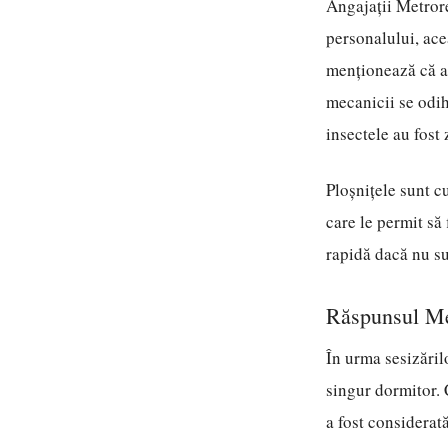
Angajații Metror
personalului, ace
menționează că ac
mecanicii se odih
insectele au fost 
Ploșnițele sunt c
care le permit să 
rapidă dacă nu su
Răspunsul Met
În urma sesizăril
singur dormitor. 
a fost considerat