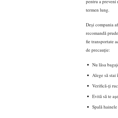
pentru a preveni 
termen lung.
Deși compania afi
recomandă prudenț
fie transportate a
de precauție:
Nu lăsa bagaj
Alege să stai 
Verifică-ți ru
Evită să te aș
Spală hainele