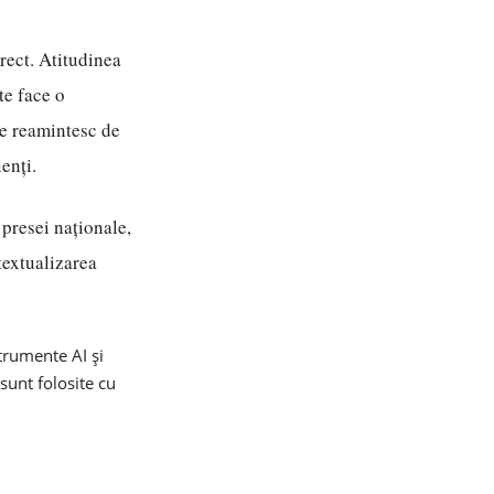
rect. Atitudinea
te face o
ne reamintesc de
enți.
 presei naționale,
textualizarea
strumente AI și
 sunt folosite cu