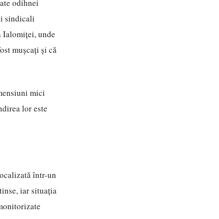
ate odihnei
i sindicali
a Ialomiței, unde
ost mușcați și că
imensiuni mici
ndirea lor este
ocalizată într-un
inse, iar situația
monitorizate