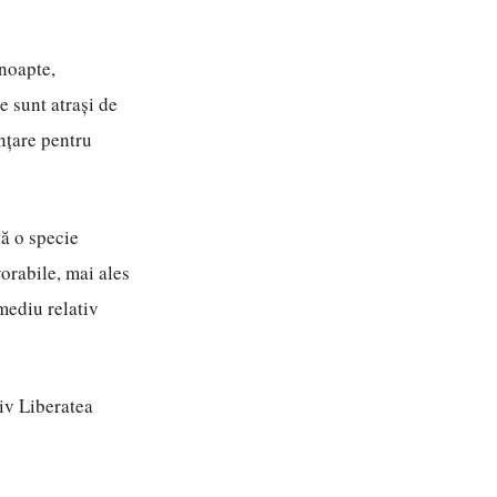
 noapte,
 sunt atrași de
ințare pentru
tă o specie
vorabile, mai ales
 mediu relativ
siv Liberatea