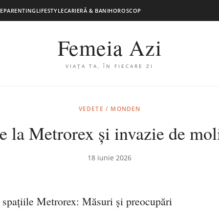
E
PARENTING
LIFESTYLE
CARIERĂ & BANI
HOROSCOP
Femeia Azi
VIAȚA TA, ÎN FIECARE ZI
VEDETE / MONDEN
țe la Metrorex și invazie de mol
18 iunie 2026
n spațiile Metrorex: Măsuri și preocupări