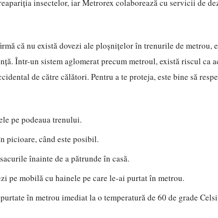
reapariția insectelor, iar Metrorex colaborează cu servicii de de
rmă că nu există dovezi ale ploșnițelor în trenurile de metrou, e
ă. Într-un sistem aglomerat precum metroul, există riscul ca ac
ccidental de către călători. Pentru a te proteja, este bine să resp
ele pe podeaua trenului.
în picioare, când este posibil.
csacurile înainte de a pătrunde în casă.
ezi pe mobilă cu hainele pe care le-ai purtat în metrou.
 purtate în metrou imediat la o temperatură de 60 de grade Celsi