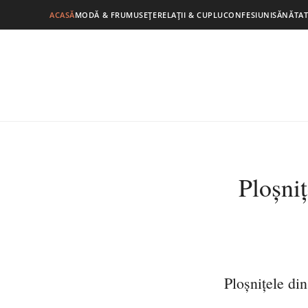
ACASĂ
MODĂ & FRUMUSEȚE
RELAȚII & CUPLU
CONFESIUNI
SĂNĂTAT
Ploșni
Ploșnițele di