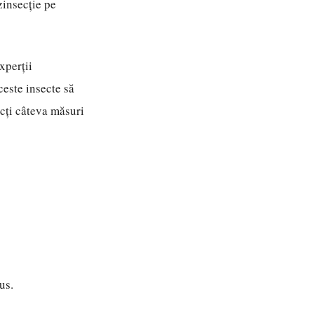
zinsecție pe
xperții
este insecte să
ecți câteva măsuri
us.