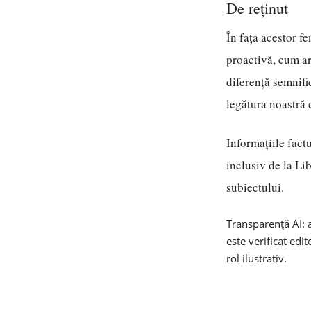
De reținut
În fața acestor f
proactivă, cum ar
diferență semnif
legătura noastră c
Informațiile factu
inclusiv de la Li
subiectului.
Transparență AI: a
este verificat edi
rol ilustrativ.