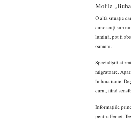
Molile „Buha
O altă situație ca
cunoscuți sub nu
lumină, pot fi ob
oameni.
Specialiștii afirm
migratoare. Apari
în luna iunie. De
curat, fiind sensi
Informațiile princ
pentru Femei. Text