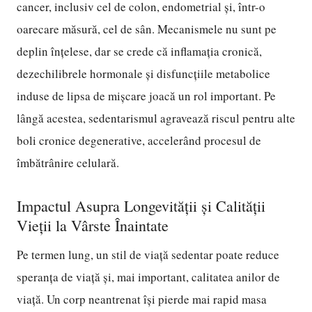
cancer, inclusiv cel de colon, endometrial și, într-o
oarecare măsură, cel de sân. Mecanismele nu sunt pe
deplin înțelese, dar se crede că inflamația cronică,
dezechilibrele hormonale și disfuncțiile metabolice
induse de lipsa de mișcare joacă un rol important. Pe
lângă acestea, sedentarismul agravează riscul pentru alte
boli cronice degenerative, accelerând procesul de
îmbătrânire celulară.
Impactul Asupra Longevității și Calității
Vieții la Vârste Înaintate
Pe termen lung, un stil de viață sedentar poate reduce
speranța de viață și, mai important, calitatea anilor de
viață. Un corp neantrenat își pierde mai rapid masa