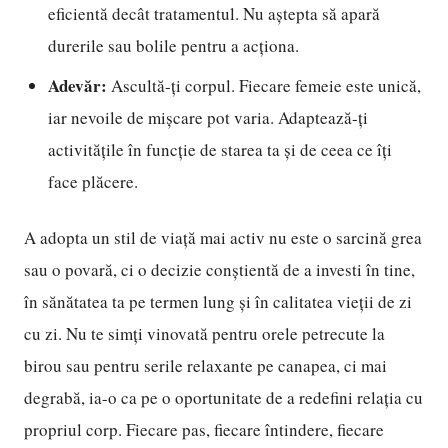
eficientă decât tratamentul. Nu aștepta să apară
durerile sau bolile pentru a acționa.
Adevăr:
Ascultă-ți corpul. Fiecare femeie este unică,
iar nevoile de mișcare pot varia. Adaptează-ți
activitățile în funcție de starea ta și de ceea ce îți
face plăcere.
A adopta un stil de viață mai activ nu este o sarcină grea
sau o povară, ci o decizie conștientă de a investi în tine,
în sănătatea ta pe termen lung și în calitatea vieții de zi
cu zi. Nu te simți vinovată pentru orele petrecute la
birou sau pentru serile relaxante pe canapea, ci mai
degrabă, ia-o ca pe o oportunitate de a redefini relația cu
propriul corp. Fiecare pas, fiecare întindere, fiecare