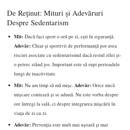
De Reținut: Mituri și Adevăruri
Despre Sedentarism
Mit:
Dacă faci sport o oră pe zi, ești în siguranță.
Adevăr:
Chiar și sportivii de performanță pot avea
riscuri asociate cu sedentarismul dacă restul zilei și-
o petrec stând jos. Important este să rupi perioadele
lungi de inactivitate.
Mit:
Adevăr:
Nu am timp să mă mișc.
Orice mică
mișcare contează și se adună. Nu este vorba despre
ore întregi la sală, ci despre integrarea mișcării în
viața de zi cu zi.
Adevăr:
Prevenția este mult mai ușoară și mai