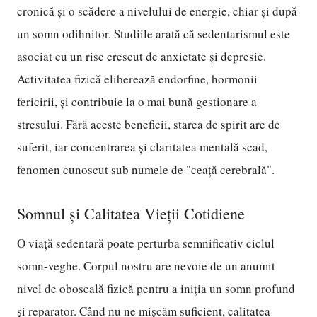
cronică și o scădere a nivelului de energie, chiar și după
un somn odihnitor. Studiile arată că sedentarismul este
asociat cu un risc crescut de anxietate și depresie.
Activitatea fizică eliberează endorfine, hormonii
fericirii, și contribuie la o mai bună gestionare a
stresului. Fără aceste beneficii, starea de spirit are de
suferit, iar concentrarea și claritatea mentală scad,
fenomen cunoscut sub numele de "ceață cerebrală".
Somnul și Calitatea Vieții Cotidiene
O viață sedentară poate perturba semnificativ ciclul
somn-veghe. Corpul nostru are nevoie de un anumit
nivel de oboseală fizică pentru a iniția un somn profund
și reparator. Când nu ne mișcăm suficient, calitatea