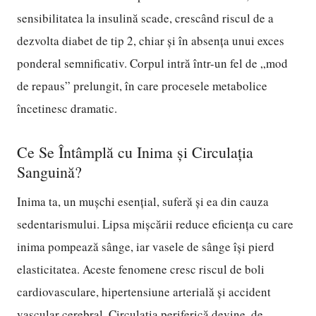
sensibilitatea la insulină scade, crescând riscul de a
dezvolta diabet de tip 2, chiar și în absența unui exces
ponderal semnificativ. Corpul intră într-un fel de „mod
de repaus” prelungit, în care procesele metabolice
încetinesc dramatic.
Ce Se Întâmplă cu Inima și Circulația
Sanguină?
Inima ta, un mușchi esențial, suferă și ea din cauza
sedentarismului. Lipsa mișcării reduce eficiența cu care
inima pompează sânge, iar vasele de sânge își pierd
elasticitatea. Aceste fenomene cresc riscul de boli
cardiovasculare, hipertensiune arterială și accident
vascular cerebral. Circulația periferică devine, de