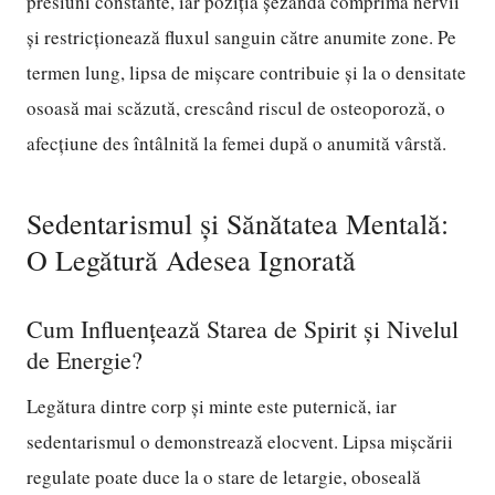
presiuni constante, iar poziția șezândă comprimă nervii
și restricționează fluxul sanguin către anumite zone. Pe
termen lung, lipsa de mișcare contribuie și la o densitate
osoasă mai scăzută, crescând riscul de osteoporoză, o
afecțiune des întâlnită la femei după o anumită vârstă.
Sedentarismul și Sănătatea Mentală:
O Legătură Adesea Ignorată
Cum Influențează Starea de Spirit și Nivelul
de Energie?
Legătura dintre corp și minte este puternică, iar
sedentarismul o demonstrează elocvent. Lipsa mișcării
regulate poate duce la o stare de letargie, oboseală