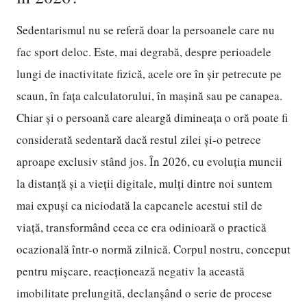
Sedentarismul nu se referă doar la persoanele care nu
fac sport deloc. Este, mai degrabă, despre perioadele
lungi de inactivitate fizică, acele ore în șir petrecute pe
scaun, în fața calculatorului, în mașină sau pe canapea.
Chiar și o persoană care aleargă dimineața o oră poate fi
considerată sedentară dacă restul zilei și-o petrece
aproape exclusiv stând jos. În 2026, cu evoluția muncii
la distanță și a vieții digitale, mulți dintre noi suntem
mai expuși ca niciodată la capcanele acestui stil de
viață, transformând ceea ce era odinioară o practică
ocazională într-o normă zilnică. Corpul nostru, conceput
pentru mișcare, reacționează negativ la această
imobilitate prelungită, declanșând o serie de procese