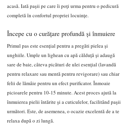
acasă. Iată pașii pe care îi poți urma pentru o pedicură
completă în confortul propriei locuințe.
Începe cu o curățare profundă și înmuiere
Primul pas este esențial pentru a pregăti pielea și
unghiile. Umple un lighean cu apă călduță și adaugă
sare de baie, câteva picături de ulei esențial (lavandă
pentru relaxare sau mentă pentru revigorare) sau chiar
felii de lămâie pentru un efect purificator. Înmoaie
picioarele pentru 10-15 minute. Acest proces ajută la
înmuierea pielii întărite și a cuticulelor, facilitând pașii
următori. Este, de asemenea, o ocazie excelentă de a te
relaxa după o zi lungă.