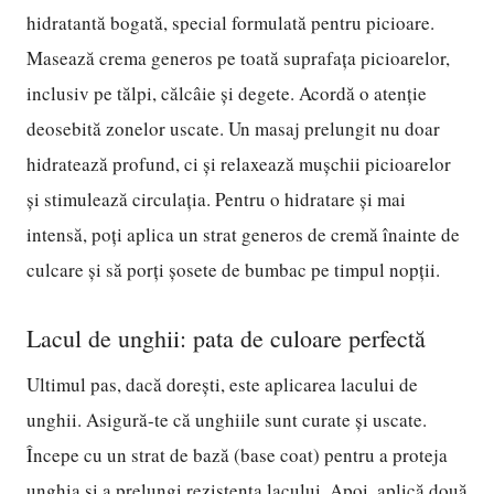
hidratantă bogată, special formulată pentru picioare.
Masează crema generos pe toată suprafața picioarelor,
inclusiv pe tălpi, călcâie și degete. Acordă o atenție
deosebită zonelor uscate. Un masaj prelungit nu doar
hidratează profund, ci și relaxează mușchii picioarelor
și stimulează circulația. Pentru o hidratare și mai
intensă, poți aplica un strat generos de cremă înainte de
culcare și să porți șosete de bumbac pe timpul nopții.
Lacul de unghii: pata de culoare perfectă
Ultimul pas, dacă dorești, este aplicarea lacului de
unghii. Asigură-te că unghiile sunt curate și uscate.
Începe cu un strat de bază (base coat) pentru a proteja
unghia și a prelungi rezistența lacului. Apoi, aplică două