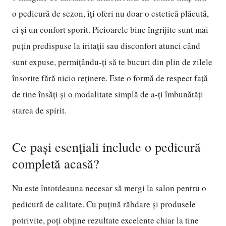
o pedicură de sezon, îți oferi nu doar o estetică plăcută,
ci și un confort sporit. Picioarele bine îngrijite sunt mai
puțin predispuse la iritații sau disconfort atunci când
sunt expuse, permițându-ți să te bucuri din plin de zilele
însorite fără nicio reținere. Este o formă de respect față
de tine însăți și o modalitate simplă de a-ți îmbunătăți
starea de spirit.
Ce pași esențiali include o pedicură
completă acasă?
Nu este întotdeauna necesar să mergi la salon pentru o
pedicură de calitate. Cu puțină răbdare și produsele
potrivite, poți obține rezultate excelente chiar la tine