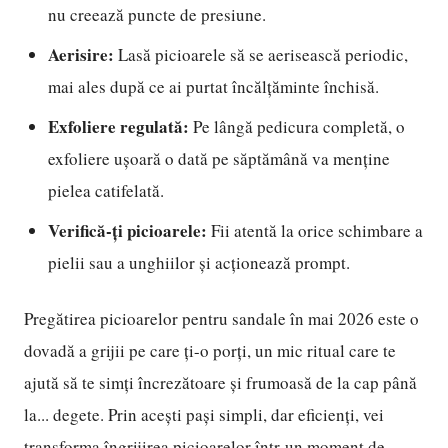
nu creează puncte de presiune.
Aerisire:
Lasă picioarele să se aerisească periodic,
mai ales după ce ai purtat încălțăminte închisă.
Exfoliere regulată:
Pe lângă pedicura completă, o
exfoliere ușoară o dată pe săptămână va menține
pielea catifelată.
Verifică-ți picioarele:
Fii atentă la orice schimbare a
pielii sau a unghiilor și acționează prompt.
Pregătirea picioarelor pentru sandale în mai 2026 este o
dovadă a grijii pe care ți-o porți, un mic ritual care te
ajută să te simți încrezătoare și frumoasă de la cap până
la... degete. Prin acești pași simpli, dar eficienți, vei
transforma îngrijirea picioarelor într-un moment de