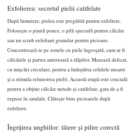
Exfolierea: secretul pielii catifelate
După înmuiere, pielea este pregătită pentru exfoliere.
Folosește o piatră ponce, o pilă specială pentru călcâie
sau un scrub exfoliant granular pentru picioare.
Concentrează-te pe zonele cu piele îngroșată, cum ar fi
călcâiele și partea anterioară a tălpilor. Masează delicat,
cu mișcări circulare, pentru a îndepărta celulele moarte
și a stimula reînnoirea pielii. Această etapă este crucială
pentru a obține călcâie netede și catifelate, gata de a fi
expuse în sandale. Clătește bine picioarele după
exfoliere.
Îngrijirea unghiilor: tăiere și pilire corectă