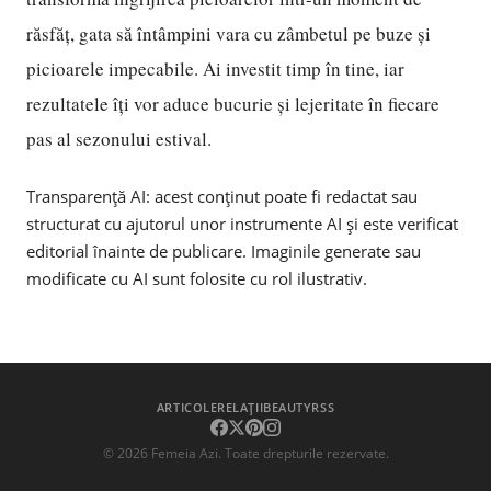
răsfăț, gata să întâmpini vara cu zâmbetul pe buze și
picioarele impecabile. Ai investit timp în tine, iar
rezultatele îți vor aduce bucurie și lejeritate în fiecare
pas al sezonului estival.
Transparență AI: acest conținut poate fi redactat sau
structurat cu ajutorul unor instrumente AI și este verificat
editorial înainte de publicare. Imaginile generate sau
modificate cu AI sunt folosite cu rol ilustrativ.
ARTICOLE
RELAȚII
BEAUTY
RSS
©
2026
Femeia Azi. Toate drepturile rezervate.