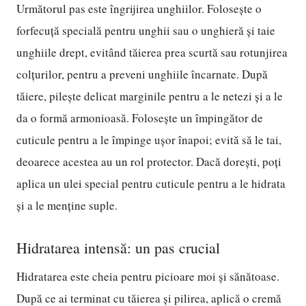
Următorul pas este îngrijirea unghiilor. Folosește o
forfecuță specială pentru unghii sau o unghieră și taie
unghiile drept, evitând tăierea prea scurtă sau rotunjirea
colțurilor, pentru a preveni unghiile încarnate. După
tăiere, pilește delicat marginile pentru a le netezi și a le
da o formă armonioasă. Folosește un împingător de
cuticule pentru a le împinge ușor înapoi; evită să le tai,
deoarece acestea au un rol protector. Dacă dorești, poți
aplica un ulei special pentru cuticule pentru a le hidrata
și a le menține suple.
Hidratarea intensă: un pas crucial
Hidratarea este cheia pentru picioare moi și sănătoase.
După ce ai terminat cu tăierea și pilirea, aplică o cremă