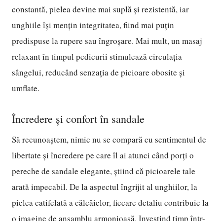
constantă, pielea devine mai suplă și rezistentă, iar
unghiile își mențin integritatea, fiind mai puțin
predispuse la rupere sau îngroșare. Mai mult, un masaj
relaxant în timpul pedicurii stimulează circulația
sângelui, reducând senzația de picioare obosite și
umflate.
Încredere și confort în sandale
Să recunoaștem, nimic nu se compară cu sentimentul de
libertate și încredere pe care îl ai atunci când porți o
pereche de sandale elegante, știind că picioarele tale
arată impecabil. De la aspectul îngrijit al unghiilor, la
pielea catifelată a călcâielor, fiecare detaliu contribuie la
o imagine de ansamblu armonioasă. Investind timp într-