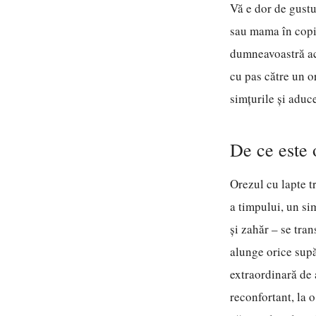
Vă e dor de gustu
sau mama în copil
dumneavoastră aca
cu pas către un o
simțurile și aduc
De ce este 
Orezul cu lapte t
a timpului, un sim
și zahăr – se tra
alunge orice supă
extraordinară de 
reconfortant, la 