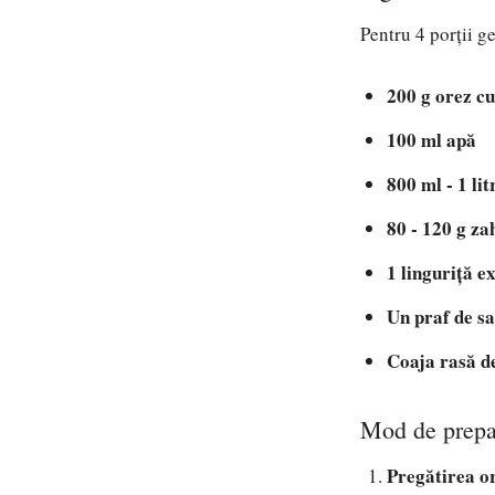
Pentru 4 porții g
200 g orez c
100 ml apă
800 ml - 1 lit
80 - 120 g za
1 linguriță e
Un praf de s
Coaja rasă d
Mod de prepa
Pregătirea o