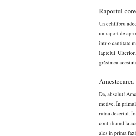
Raportul core
Un echilibru adec
un raport de aprox
într-o cantitate m
laptelui. Ulterior
grăsimea acestuia
Amestecarea c
Da, absolut! Ames
motive. În primul
ruina desertul. Î
contribuind la ac
ales în prima fază