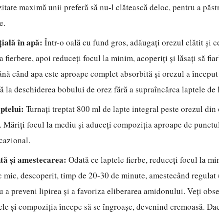
itate maximă unii preferă să nu-l clătească deloc, pentru a păst
e.
țială în apă:
Într-o oală cu fund gros, adăugați orezul clătit și 
a fierbere, apoi reduceți focul la minim, acoperiți și lăsați să fi
ână când apa este aproape complet absorbită și orezul a început 
ă la deschiderea bobului de orez fără a supraîncărca laptele de 
ptelui:
Turnați treptat 800 ml de lapte integral peste orezul din
. Măriți focul la mediu și aduceți compoziția aproape de punctul
cazional.
ntă și amestecarea:
Odată ce laptele fierbe, reduceți focul la mi
oc mic, descoperit, timp de 20-30 de minute, amestecând regulat (
u a preveni lipirea și a favoriza eliberarea amidonului. Veți ob
ele și compoziția începe să se îngroașe, devenind cremoasă. Da