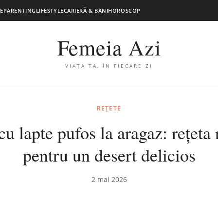
E
PARENTING
LIFESTYLE
CARIERĂ & BANI
HOROSCOP
Femeia Azi
VIAȚA TA, ÎN FIECARE ZI
REȚETE
cu lapte pufos la aragaz: rețeta 
pentru un desert delicios
2 mai 2026