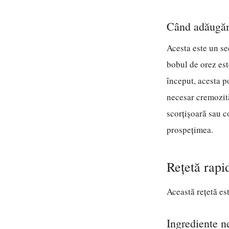
Când adăugăm
Acesta este un se
bobul de orez est
început, acesta p
necesar cremozită
scorțișoară sau co
prospețimea.
Rețetă rapi
Această rețetă es
Ingrediente n