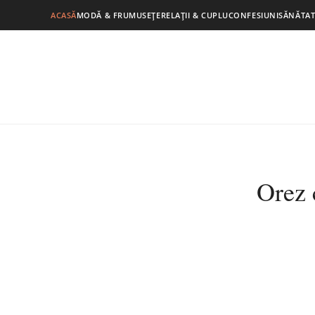
ACASĂ
MODĂ & FRUMUSEȚE
RELAȚII & CUPLU
CONFESIUNI
SĂNĂTAT
Orez 