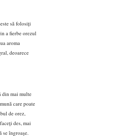
este să folosiți
in a fierbe orezul
ilua aroma
egral, deoarece
ă din mai multe
comună care poate
obul de orez,
 faceți des, mai
ă se îngroașe.