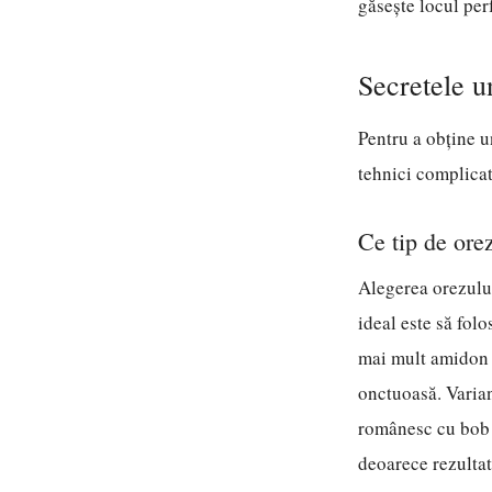
găsește locul per
Secretele u
Pentru a obține u
tehnici complicat
Ce tip de orez
Alegerea orezului
ideal este să folo
mai mult amidon î
onctuoasă. Varian
românesc cu bob r
deoarece rezultatu