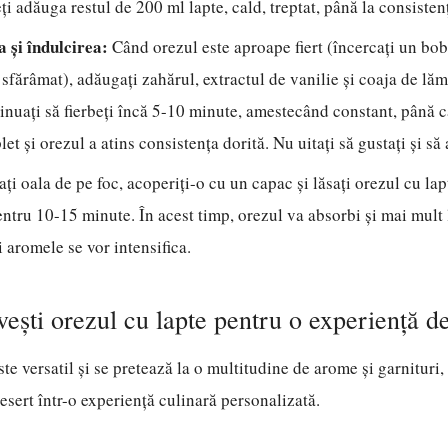
ți adăuga restul de 200 ml lapte, cald, treptat, până la consisten
 și îndulcirea:
Când orezul este aproape fiert (încercați un bob 
sfărâmat), adăugați zahărul, extractul de vanilie și coaja de lă
tinuați să fierbeți încă 5-10 minute, amestecând constant, până 
et și orezul a atins consistența dorită. Nu uitați să gustați și să 
ți oala de pe foc, acoperiți-o cu un capac și lăsați orezul cu lap
ntru 10-15 minute. În acest timp, orezul va absorbi și mai mult 
i aromele se vor intensifica.
ești orezul cu lapte pentru o experiență de
ste versatil și se pretează la o multitudine de arome și garnituri
esert într-o experiență culinară personalizată.