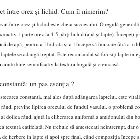
ct între orez și lichid: Cum îl nimerim?
vat între orez și lichid este cheia succesului. O regulă generală 
imativ 1 parte orez la 4-5 părți lichid (apă și lapte). Începeți pr
ică de apă, pentru a-l hidrata și a-l începe să înmoaie fără a-i d
, laptele se adaugă treptat. Este recomandat să folosiți lapte int
 contribuie semnificativ la textura bogată și cremoasă.
onstantă: un pas esențial?
tecarea constantă, mai ales după adăugarea laptelui, este vital
 rând, previne lipirea orezului de fundul vasului, o problemă 
n al doilea rând, ajută la eliberarea uniformă a amidonului din b
ea textură catifelată. Nu trebuie să amestecați neîntrerupt, dar o
 de fierbere în lapte și apoi spre final, când compoziția începe s