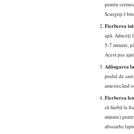
pentru cremoz
Scurgeți-l bin
Fierberea ini
apă. Aduceți l
5-7 minute, p
Acest pas ajut
Adăugarea la
praful de sare
amestecând o
Fierberea le
să fiarbă la f
minute) pentr
absoarbe lapt