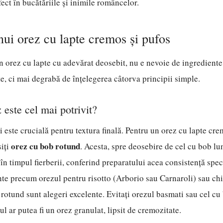
fect în bucătăriile și inimile româncelor.
nui orez cu lapte cremos și pufos
n orez cu lapte cu adevărat deosebit, nu e nevoie de ingrediente
e, ci mai degrabă de înțelegerea câtorva principii simple.
 este cel mai potrivit?
 este crucială pentru textura finală. Pentru un orez cu lapte cre
orez cu bob rotund
siți
. Acesta, spre deosebire de cel cu bob lu
n timpul fierberii, conferind preparatului acea consistență speci
te precum orezul pentru risotto (Arborio sau Carnaroli) sau chi
otund sunt alegeri excelente. Evitați orezul basmati sau cel cu
l ar putea fi un orez granulat, lipsit de cremozitate.