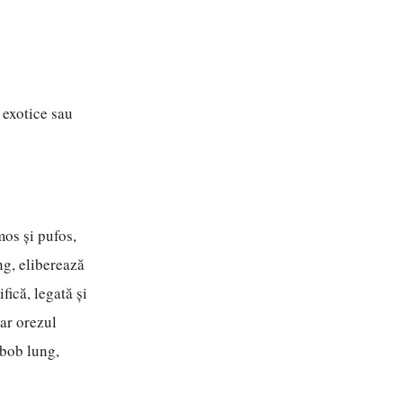
 exotice sau
mos și pufos,
ng, eliberează
fică, legată și
ar orezul
 bob lung,