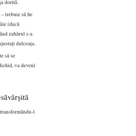
ța dorită.
– trebuie să fie
mâie (dacă
când zahărul s-a
ajustați dulceața.
te să se
lichid, va deveni
săvârșită
, transformându-l