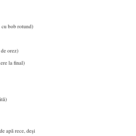
c cu bob rotund)
l de orez)
ere la final)
ătă)
 de apă rece, deși