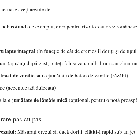
eneroase aveți nevoie de:
u bob rotund
(de exemplu, orez pentru risotto sau orez românes
ru lapte integral
(în funcție de cât de cremos îl doriți și de tipu
hăr
(ajustați după gust; puteți folosi zahăr alb, brun sau chiar mi
xtract de vanilie
sau o jumătate de baton de vanilie (răzălit)
are
(accentuează dulceața)
e la o jumătate de lămâie mică
(opțional, pentru o notă proasp
rare pas cu pas
rezului:
Măsurați orezul și, dacă doriți, clătiți-l rapid sub un jet