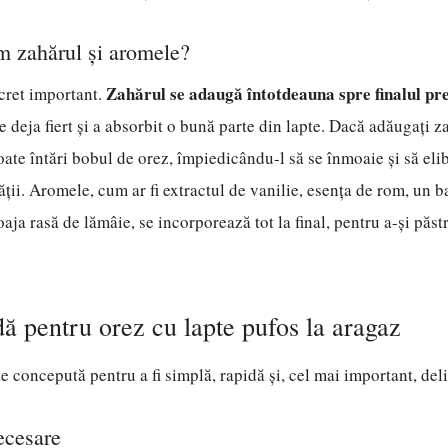
 zahărul și aromele?
Zahărul se adaugă întotdeauna spre finalul pr
cret important.
e deja fiert și a absorbit o bună parte din lapte. Dacă adăugați z
oate întări bobul de orez, împiedicându-l să se înmoaie și să el
ții. Aromele, cum ar fi extractul de vanilie, esența de rom, un b
aja rasă de lămâie, se incorporează tot la final, pentru a-și păstr
dă pentru orez cu lapte pufos la aragaz
te concepută pentru a fi simplă, rapidă și, cel mai important, del
ecesare