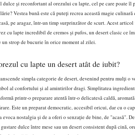
l dulce și reconfortant al orezului cu lapte, cel pe care poate îl
ărie? Vestea bună este că puteți recrea această magie culinară 
să, pe aragaz, într-un timp surprinzător de scurt. Acest articol
rez cu lapte incredibil de cremos și pufos, un desert clasic ce î
e un strop de bucurie în orice moment al zilei.
orezul cu lapte un desert atât de iubit?
ranscende simpla categorie de desert, devenind pentru mulți o v
bol al confortului și al amintirilor dragi. Simplitatea ingredient
nsformă printr-o preparare atentă într-o delicatesă caldă, aromată
rare. Este un preparat democratic, accesibil oricui, dar cu o cap
a evoca nostalgia și de a oferi o senzație de bine, de "acasă". D
o gustare dulce între mese sau un desert consistent după cină, ore