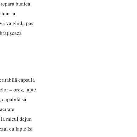
 prepara bunica
chiar la
 vă va ghida pas
mbrățișează
eritabilă capsulă
elor – orez, lapte
, capabilă să
acitate
e la micul dejun
zul cu lapte își