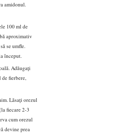
ra amidonul.
cele 100 ml de
arbă aproximativ
să se umfle.
la început.
 oală. Adăugați
 de fierbere,
nim. Lăsați orezul
la fiecare 2-3
serva cum orezul
că devine prea