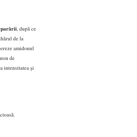
eparării
, după ce
ahărul de la
ibereze amidonul
aton de
a intensitatea și
icioasă.