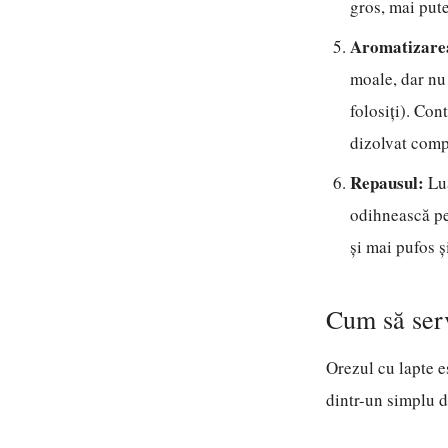
gros, mai pute
Aromatizarea
moale, dar nu 
folosiți). Con
dizolvat compl
Repausul:
Lua
odihnească pe
și mai pufos ș
Cum să serv
Orezul cu lapte e
dintr-un simplu d