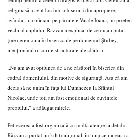
reuniți pentru a celebra dragostea celor doi. Ceremonia
religioasă a avut loc într-o biserică din apropiere,
avându-l ca oficiant pe părintele Vasile Ioana, un prieten
vechi al cuplului. Răzvan a explicat de ce nu au putut
ține ceremonia în biserica de pe domeniul Știrbey,
menționând riscurile structurale ale clădirii.
„Nu am avut opțiunea de a ne căsători în biserica din
cadrul domeniului, din motive de siguranță. Așa că am
decis să ne unim în fața lui Dumnezeu la Sfântul
Nicolae, unde toți am fost emoționați de cuvintele
preotului,” a adăugat mirele.
Petrecerea a fost organizată cu multă atenție la detalii.
Răzvan a purtat un kilt tradițional, în timp ce mireasa a