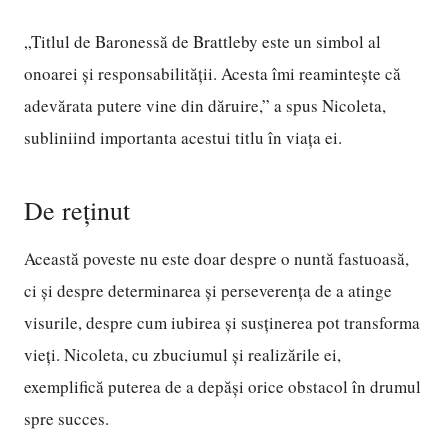
„Titlul de Baronessă de Brattleby este un simbol al
onoarei și responsabilității. Acesta îmi reamintește că
adevărata putere vine din dăruire,” a spus Nicoleta,
subliniind importanta acestui titlu în viața ei.
De reținut
Această poveste nu este doar despre o nuntă fastuoasă,
ci și despre determinarea și perseverența de a atinge
visurile, despre cum iubirea și susținerea pot transforma
vieți. Nicoleta, cu zbuciumul și realizările ei,
exemplifică puterea de a depăși orice obstacol în drumul
spre succes.