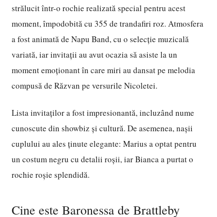
strălucit într-o rochie realizată special pentru acest
moment, împodobită cu 355 de trandafiri roz. Atmosfera
a fost animată de Napu Band, cu o selecție muzicală
variată, iar invitații au avut ocazia să asiste la un
moment emoționant în care miri au dansat pe melodia
compusă de Răzvan pe versurile Nicoletei.
Lista invitaților a fost impresionantă, incluzând nume
cunoscute din showbiz și cultură. De asemenea, nașii
cuplului au ales ținute elegante: Marius a optat pentru
un costum negru cu detalii roșii, iar Bianca a purtat o
rochie roșie splendidă.
Cine este Baronessa de Brattleby