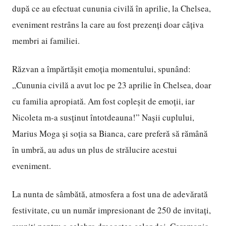
după ce au efectuat cununia civilă în aprilie, la Chelsea,
eveniment restrâns la care au fost prezenți doar câțiva
membri ai familiei.
Răzvan a împărtășit emoția momentului, spunând:
„Cununia civilă a avut loc pe 23 aprilie în Chelsea, doar
cu familia apropiată. Am fost copleșit de emoții, iar
Nicoleta m-a susținut întotdeauna!” Nașii cuplului,
Marius Moga și soția sa Bianca, care preferă să rămână
în umbră, au adus un plus de strălucire acestui
eveniment.
La nunta de sâmbătă, atmosfera a fost una de adevărată
festivitate, cu un număr impresionant de 250 de invitați,