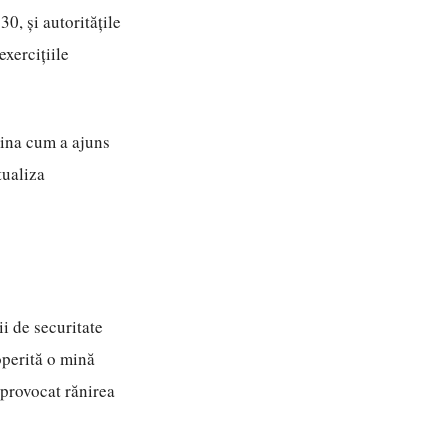
30, și autoritățile
exercițiile
mina cum a ajuns
tualiza
i de securitate
operită o mină
 provocat rănirea