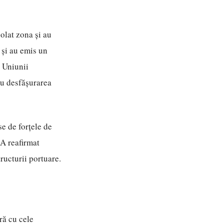
olat zona și au
 și au emis un
 Uniunii
cu desfășurarea
se de forțele de
 A reafirmat
tructurii portuare.
ră cu cele