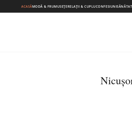
ACASĂ
MODĂ & FRUMUSEȚE
RELAȚII & CUPLU
CONFESIUNI
SĂNĂTAT
Nicușor