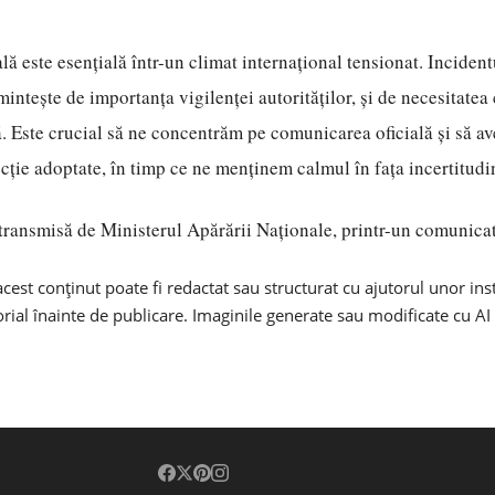
lă este esențială într-un climat internațional tensionat. Incident
intește de importanța vigilenței autorităților, și de necesitatea
ă. Este crucial să ne concentrăm pe comunicarea oficială și să a
cție adoptate, în timp ce ne menținem calmul în fața incertitudin
 transmisă de Ministerul Apărării Naționale, printr-un comunicat
cest conținut poate fi redactat sau structurat cu ajutorul unor in
torial înainte de publicare. Imaginile generate sau modificate cu AI