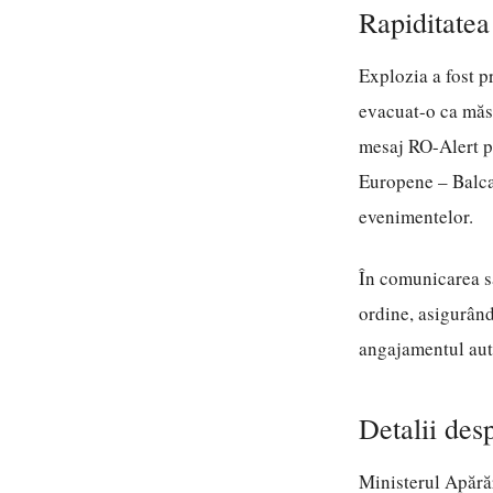
Rapiditatea 
Explozia a fost p
evacuat-o ca măsu
mesaj RO-Alert p
Europene – Balcan
evenimentelor.
În comunicarea sa,
ordine, asigurând
angajamentul autor
Detalii desp
Ministerul Apărăr