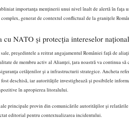
subliniat importanța menținerii unui nivel înalt de alertă în fața
i complex, generat de contextul conflictual de la granițele Român
 cu NATO și protecția intereselor naționa
ei sale, președintele a reitrat angajamentul României față de alia
alitate de membru activ al Alianței, țara noastră va continua să
iguranța cetățenilor și a infrastructurii strategice. Ancheta refe
fost deschisă, iar autoritățile investighează și posibilele informa
spozitive în apropierea litoralului.
ale principale provin din comunicările autorităților și relatările
actat editorial pentru contextualizarea incidentului.