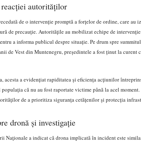
reacției autorităților
recedată de o intervenție promptă a forțelor de ordine, care au iz
ră de precauție. Autoritățile au mobilizat echipe de intervenție
entru a informa publicul despre situație. Pe drum spre summitul
ii de Vest din Muntenegru, președintele a fost ținut la curent 
 acesta a evidențiat rapiditatea și eficiența acțiunilor întreprin
 populația că nu au fost raportate victime până la acel moment.
ităților de a prioritiza siguranța cetățenilor și protecția infras
re dronă și investigație
ii Naționale a indicat că drona implicată în incident este simila