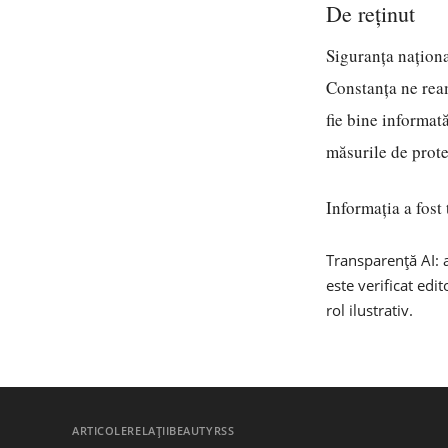
De reținut
Siguranța naționa
Constanța ne ream
fie bine informat
măsurile de prote
Informația a fost
Transparență AI: a
este verificat edi
rol ilustrativ.
ARTICOLE
RELAȚII
BEAUTY
RSS