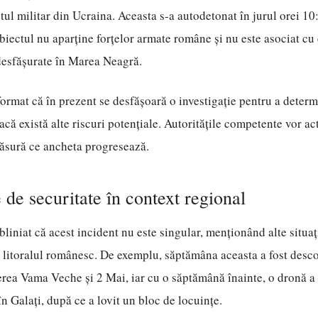
ctul militar din Ucraina. Aceasta s-a autodetonat în jurul orei 10:
biectul nu aparține forțelor armate române și nu este asociat cu 
desfășurate în Marea Neagră.
format că în prezent se desfășoară o investigație pentru a deter
acă există alte riscuri potențiale. Autoritățile competente vor ac
măsură ce ancheta progresează.
de securitate în context regional
liniat că acest incident nu este singular, menționând alte situați
 litoralul românesc. De exemplu, săptămâna aceasta a fost desc
rea Vama Veche și 2 Mai, iar cu o săptămână înainte, o dronă a
n Galați, după ce a lovit un bloc de locuințe.