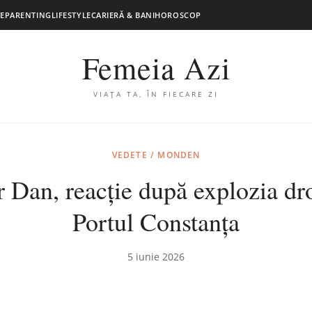
E
PARENTING
LIFESTYLE
CARIERĂ & BANI
HOROSCOP
Femeia Azi
VIAȚA TA, ÎN FIECARE ZI
VEDETE / MONDEN
 Dan, reacție după explozia dr
Portul Constanța
5 iunie 2026