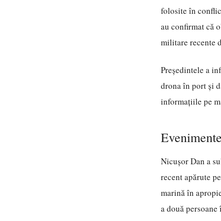
folosite în confli
au confirmat că o
militare recente 
Președintele a in
drona în port și d
informațiile pe 
Evenimente 
Nicușor Dan a sub
recent apărute pe
marină în apropie
a două persoane î