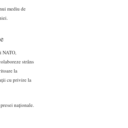
 unui mediu de
iei.
le
ții NATO,
 colaboreze strâns
ritoare la
ții cu privire la
 presei naționale.