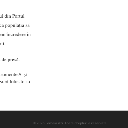
ul din Portul
 ca populația să
vem încredere în
ii.
 de presă.
strumente AI și
 sunt folosite cu
©
2026
Femeia Azi. Toate drepturile rezervate.