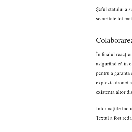
Șeful statului a 
securitate tot ma
Colaborarea
În finalul reacți
asigurând că în c
pentru a garanta s
explozia dronei a 
existența altor di
Informațiile factu
Textul a fost red