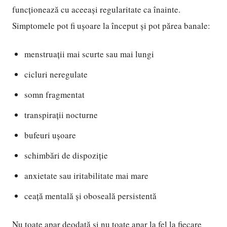
funcționează cu aceeași regularitate ca înainte.
Simptomele pot fi ușoare la început și pot părea banale:
menstruații mai scurte sau mai lungi
cicluri neregulate
somn fragmentat
transpirații nocturne
bufeuri ușoare
schimbări de dispoziție
anxietate sau iritabilitate mai mare
ceață mentală și oboseală persistentă
Nu toate apar deodată și nu toate apar la fel la fiecare