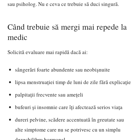
sau psiholog. Nu e ceva ce trebuie să duci singură.
Când trebuie să mergi mai repede la
medic
Solicită evaluare mai rapidă dacă ai:
sângerări foarte abundente sau neobișnuite
lipsa menstruației timp de luni de zile fără explicație
palpitații frecvente sau amețeli
bufeuri și insomnie care îți afectează serios viața
dureri pelvine, scădere accentuată în greutate sau
alte simptome care nu se potrivesc cu un simplu
dezechilibru hormonal