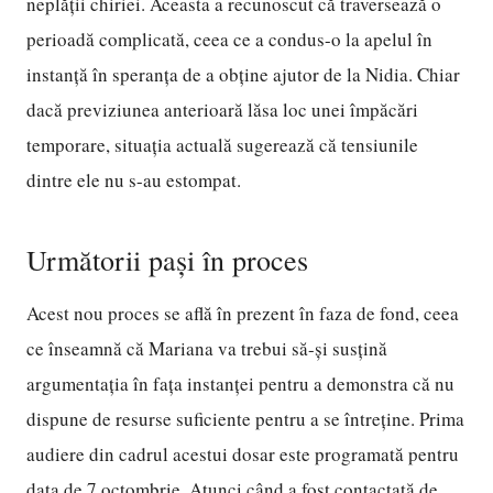
neplății chiriei. Aceasta a recunoscut că traversează o
perioadă complicată, ceea ce a condus-o la apelul în
instanță în speranța de a obține ajutor de la Nidia. Chiar
dacă previziunea anterioară lăsa loc unei împăcări
temporare, situația actuală sugerează că tensiunile
dintre ele nu s-au estompat.
Următorii pași în proces
Acest nou proces se află în prezent în faza de fond, ceea
ce înseamnă că Mariana va trebui să-și susțină
argumentația în fața instanței pentru a demonstra că nu
dispune de resurse suficiente pentru a se întreține. Prima
audiere din cadrul acestui dosar este programată pentru
data de 7 octombrie. Atunci când a fost contactată de