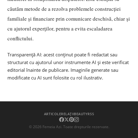
căutăm metode de a rezolva problemele construcției
familiale și financiare prin comunicare deschisă, chiar și
cu ajutorul experților, pentru a evita escaladarea
conflictului.
Transparență AI: acest conținut poate fi redactat sau
structurat cu ajutorul unor instrumente AI și este verificat
editorial înainte de publicare. Imaginile generate sau
modificate cu AI sunt folosite cu rol ilustrativ.
ARTICOLE
RELAȚII
BEAUTY
RSS
©
2026
Femeia Azi. Toate drepturile rezervate.