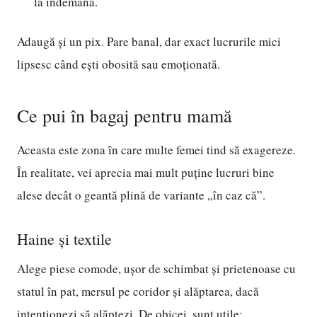
la îndemână.
Adaugă și un pix. Pare banal, dar exact lucrurile mici
lipsesc când ești obosită sau emoționată.
Ce pui în bagaj pentru mamă
Aceasta este zona în care multe femei tind să exagereze.
În realitate, vei aprecia mai mult puține lucruri bine
alese decât o geantă plină de variante „în caz că”.
Haine și textile
Alege piese comode, ușor de schimbat și prietenoase cu
statul în pat, mersul pe coridor și alăptarea, dacă
intenționezi să alăptezi. De obicei, sunt utile: