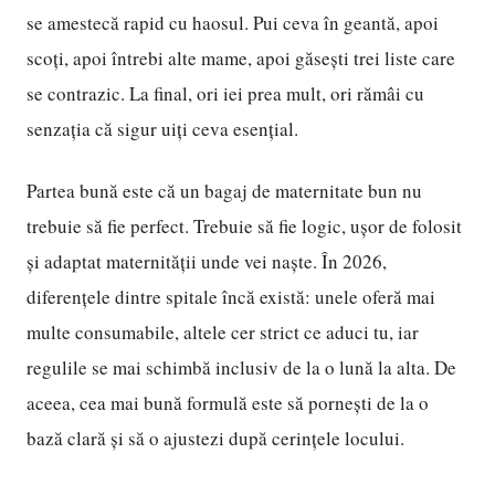
se amestecă rapid cu haosul. Pui ceva în geantă, apoi
scoți, apoi întrebi alte mame, apoi găsești trei liste care
se contrazic. La final, ori iei prea mult, ori rămâi cu
senzația că sigur uiți ceva esențial.
Partea bună este că un bagaj de maternitate bun nu
trebuie să fie perfect. Trebuie să fie logic, ușor de folosit
și adaptat maternității unde vei naște. În 2026,
diferențele dintre spitale încă există: unele oferă mai
multe consumabile, altele cer strict ce aduci tu, iar
regulile se mai schimbă inclusiv de la o lună la alta. De
aceea, cea mai bună formulă este să pornești de la o
bază clară și să o ajustezi după cerințele locului.