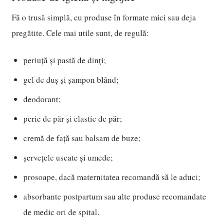
Fă o trusă simplă, cu produse în formate mici sau deja
pregătite. Cele mai utile sunt, de regulă:
periuță și pastă de dinți;
gel de duș și șampon blând;
deodorant;
perie de păr și elastic de păr;
cremă de față sau balsam de buze;
șervețele uscate și umede;
prosoape, dacă maternitatea recomandă să le aduci;
absorbante postpartum sau alte produse recomandate
de medic ori de spital.