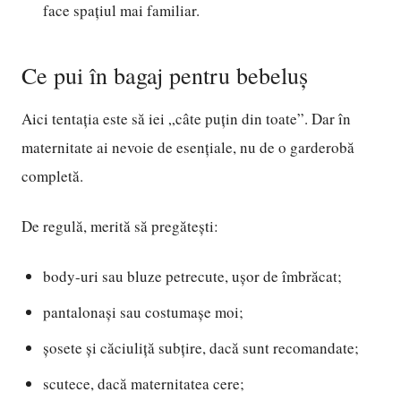
face spațiul mai familiar.
Ce pui în bagaj pentru bebeluș
Aici tentația este să iei „câte puțin din toate”. Dar în
maternitate ai nevoie de esențiale, nu de o garderobă
completă.
De regulă, merită să pregătești:
body-uri sau bluze petrecute, ușor de îmbrăcat;
pantalonași sau costumașe moi;
șosete și căciuliță subțire, dacă sunt recomandate;
scutece, dacă maternitatea cere;