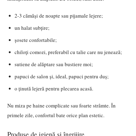
2-3 cămăși de noapte sau pijamale lejere;
un halat subțire;
șosete confortabile;
chiloți comozi, preferabil cu talie care nu jenează;
sutiene de alăptare sau bustiere moi;
papuci de salon și, ideal, papuci pentru duș;
o ținută lejeră pentru plecarea acasă.
Nu miza pe haine complicate sau foarte strâmte. În
primele zile, confortul bate orice plan estetic.
Produse de igienă și îngrijire