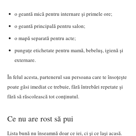
o geantă mică pentru internare și primele ore;
o geantă principală pentru salon;
o mapă separată pentru acte;
punguțe etichetate pentru mamă, bebeluș, igienă și
externare.
În felul acesta, partenerul sau persoana care te însoțește
poate găsi imediat ce trebuie, fără întrebări repetate și
fără să răscolească tot conținutul.
Ce nu are rost să pui
Lista bună nu înseamnă doar ce iei, ci și ce lași acasă.