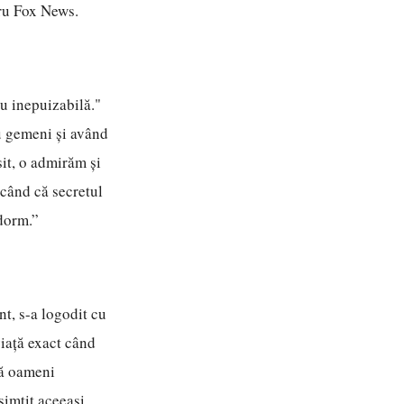
tru Fox News.
lu inepuizabilă."
cu gemeni și având
it, o admirăm și
icând că secretul
dorm.”
nt, s-a logodit cu
viață exact când
tă oameni
 simțit aceeași