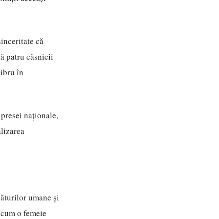
inceritate că
ă patru căsnicii
libru în
 presei naționale,
alizarea
ăturilor umane și
m cum o femeie