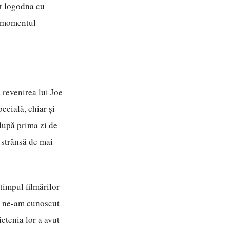
at logodna cu
n momentul
 revenirea lui Joe
ecială, chiar și
 după prima zi de
 strânsă de mai
 timpul filmărilor
e, ne-am cunoscut
etenia lor a avut