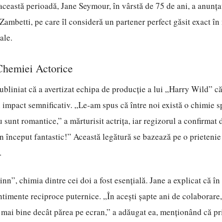
ceastă perioadă, Jane Seymour, în vârstă de 75 de ani, a anunț
ambetti, pe care îl consideră un partener perfect găsit exact î
sale.
Chemiei Actorice
bliniat că a avertizat echipa de producție a lui „Harry Wild” că
impact semnificativ. „Le-am spus că între noi există o chimie sp
u sunt romantice,” a mărturisit actrița, iar regizorul a confirmat
un început fantastic!” Această legătură se bazează pe o prietenie
.
nn”, chimia dintre cei doi a fost esențială. Jane a explicat că în
ntimente reciproce puternice. „În acești șapte ani de colaborar
r mai bine decât părea pe ecran,” a adăugat ea, menționând că pri