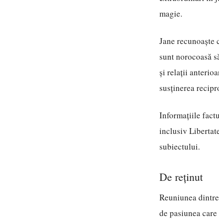
magie.
Jane recunoaște c
sunt norocoasă să
și relații anterio
susținerea recipr
Informațiile factu
inclusiv Libertat
subiectului.
De reținut
Reuniunea dintre
de pasiunea care 