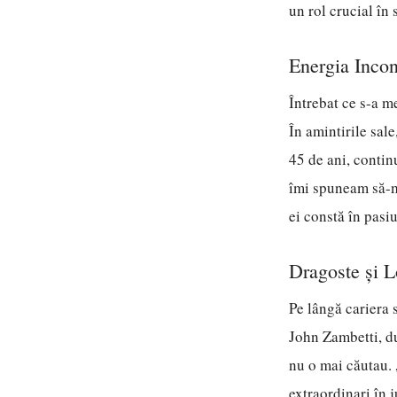
un rol crucial în
Energia Inco
Întrebat ce s-a m
În amintirile sale
45 de ani, conti
îmi spuneam să-mi
ei constă în pas
Dragoste și 
Pe lângă cariera 
John Zambetti, du
nu o mai căutau. 
extraordinari în j