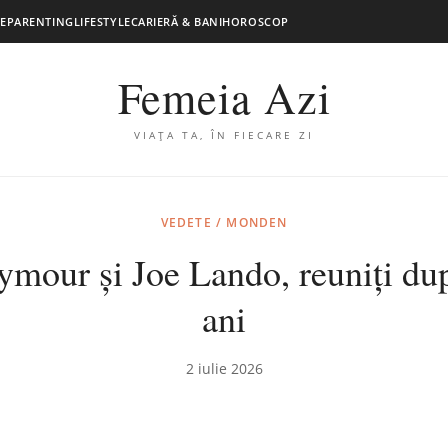
E
PARENTING
LIFESTYLE
CARIERĂ & BANI
HOROSCOP
Femeia Azi
VIAȚA TA, ÎN FIECARE ZI
VEDETE / MONDEN
ymour și Joe Lando, reuniți du
ani
2 iulie 2026