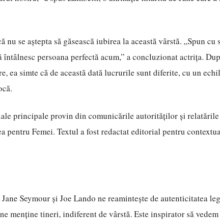
ă nu se aștepta să găsească iubirea la această vârstă. „Spun cu s
 întâlnesc persoana perfectă acum,” a concluzionat actrița. Dup
are, ea simte că de această dată lucrurile sunt diferite, cu un echi
ocă.
ale principale provin din comunicările autorităților și relatările
ea pentru Femei. Textul a fost redactat editorial pentru contextu
 Jane Seymour și Joe Lando ne reamintește de autenticitatea leg
ne menține tineri, indiferent de vârstă. Este inspirator să vede