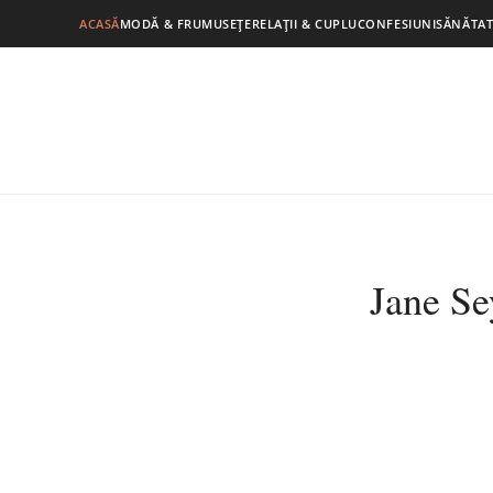
ACASĂ
MODĂ & FRUMUSEȚE
RELAȚII & CUPLU
CONFESIUNI
SĂNĂTAT
Jane Se