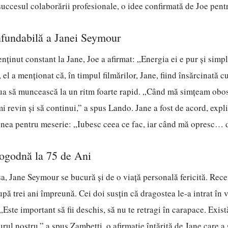
 succesul colaborării profesionale, o idee confirmată de Joe pen
nfundabilă a Janei Seymour
enținut constant la Jane, Joe a afirmat: „Energia ei e pur și simp
, el a menționat că, în timpul filmărilor, Jane, fiind însărcinată 
nua să muncească la un ritm foarte rapid. „Când mă simțeam obos
 revin și să continui,” a spus Lando. Jane a fost de acord, expl
iunea pentru meserie: „Iubesc ceea ce fac, iar când mă opresc… 
Logodnă la 75 de Ani
sa, Jane Seymour se bucură și de o viață personală fericită. Rece
pă trei ani împreună. Cei doi susțin că dragostea le-a intrat în 
„Este important să fii deschis, să nu te retragi în carapace. Exis
urul nostru,” a spus Zambetti, o afirmație întărită de Jane care a