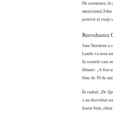
De asemenea, în a
muzicianul John Z
potrivit al vieții 
Reevaluarea 
Jane Seymour a su
Lando va avea un 
în scenele care n
filmare: „A fost 
bine de 30 de ani
În cadrul „Dr. Qui
s-au dezvoltat se
foarte bine, chia