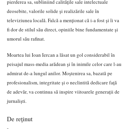
pierderea sa, subliniind calitățile sale intelectuale
deosebite, valorile solide și realizările sale în
televiziunea locală. Falcă a menționat că i-a fost și îi va
fi dor de stilul său direct, opiniile bine fundamentate și
umorul său rafinat.
Moartea lui Ioan Iercan a lăsat un gol considerabil în
peisajul mass-media arădean și în inimile celor care l-au
admirat de-a lungul anilor. Moștenirea sa, bazată pe
profesionalism, integritate și o neclintită dedicare față
de adevăr, va continua să inspire viitoarele generații de
jurnaliști.
De reținut