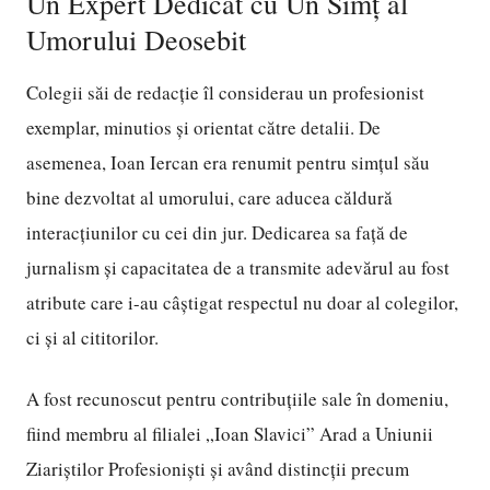
Un Expert Dedicat cu Un Simț al
Umorului Deosebit
Colegii săi de redacție îl considerau un profesionist
exemplar, minutios și orientat către detalii. De
asemenea, Ioan Iercan era renumit pentru simțul său
bine dezvoltat al umorului, care aducea căldură
interacțiunilor cu cei din jur. Dedicarea sa față de
jurnalism și capacitatea de a transmite adevărul au fost
atribute care i-au câștigat respectul nu doar al colegilor,
ci și al cititorilor.
A fost recunoscut pentru contribuțiile sale în domeniu,
fiind membru al filialei „Ioan Slavici” Arad a Uniunii
Ziariștilor Profesioniști și având distincții precum