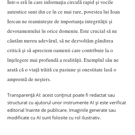
Într-o eră în care informația circulă rapid și vocile
autentice sunt din ce în ce mai rare, povestea lui Ioan
Iercan ne reamintește de importanța integrității și
devotamentului în orice domeniu. Este crucial să ne
căutăm mereu adevărul, să ne dezvoltăm gândirea
critică și să apreciem oamenii care contribuie la o
înțelegere mai profundă a realității. Exemplul său ne
arată că o viață trăită cu pasiune și onestitate lasă o
amprentă de neșters.
Transparență AI: acest conținut poate fi redactat sau
structurat cu ajutorul unor instrumente AI și este verificat
editorial înainte de publicare. Imaginile generate sau
modificate cu AI sunt folosite cu rol ilustrativ.