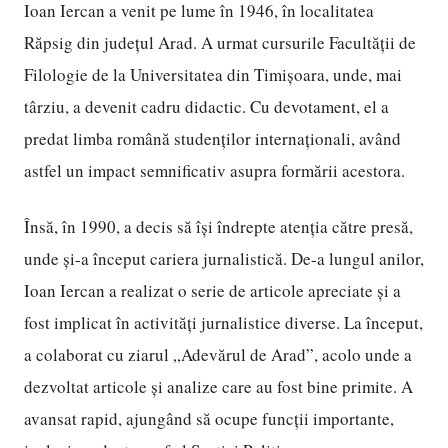
Ioan Iercan a venit pe lume în 1946, în localitatea
Răpsig din județul Arad. A urmat cursurile Facultății de
Filologie de la Universitatea din Timișoara, unde, mai
târziu, a devenit cadru didactic. Cu devotament, el a
predat limba română studenților internaționali, având
astfel un impact semnificativ asupra formării acestora.
Însă, în 1990, a decis să își îndrepte atenția către presă,
unde și-a început cariera jurnalistică. De-a lungul anilor,
Ioan Iercan a realizat o serie de articole apreciate și a
fost implicat în activități jurnalistice diverse. La început,
a colaborat cu ziarul „Adevărul de Arad”, acolo unde a
dezvoltat articole și analize care au fost bine primite. A
avansat rapid, ajungând să ocupe funcții importante,