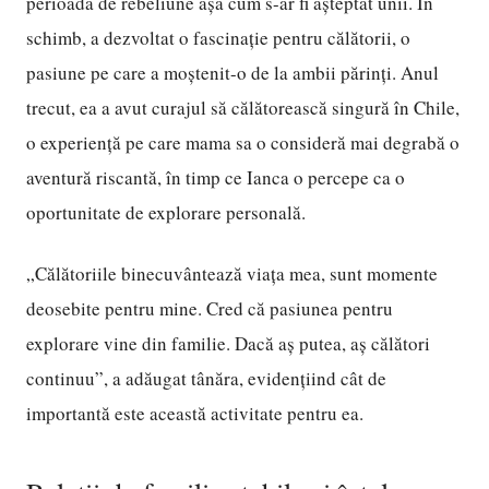
perioadă de rebeliune așa cum s-ar fi așteptat unii. În
schimb, a dezvoltat o fascinație pentru călătorii, o
pasiune pe care a moștenit-o de la ambii părinți. Anul
trecut, ea a avut curajul să călătorească singură în Chile,
o experiență pe care mama sa o consideră mai degrabă o
aventură riscantă, în timp ce Ianca o percepe ca o
oportunitate de explorare personală.
„Călătoriile binecuvântează viața mea, sunt momente
deosebite pentru mine. Cred că pasiunea pentru
explorare vine din familie. Dacă aș putea, aș călători
continuu”, a adăugat tânăra, evidențiind cât de
importantă este această activitate pentru ea.