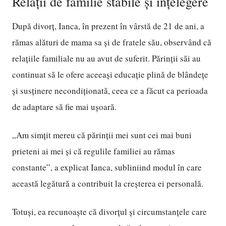
Relații de familie stabile și înțelegere
După divorț, Ianca, în prezent în vârstă de 21 de ani, a
rămas alături de mama sa și de fratele său, observând că
relațiile familiale nu au avut de suferit. Părinții săi au
continuat să le ofere aceeași educație plină de blândețe
și susținere necondiționată, ceea ce a făcut ca perioada
de adaptare să fie mai ușoară.
„Am simțit mereu că părinții mei sunt cei mai buni
prieteni ai mei și că regulile familiei au rămas
constante”, a explicat Ianca, subliniind modul în care
această legătură a contribuit la creșterea ei personală.
Totuși, ea recunoaște că divorțul și circumstanțele care