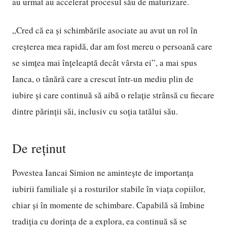
au urmat au accelerat procesul său de maturizare.
„Cred că ea și schimbările asociate au avut un rol în
creșterea mea rapidă, dar am fost mereu o persoană care
se simțea mai înțeleaptă decât vârsta ei”, a mai spus
Ianca, o tânără care a crescut într-un mediu plin de
iubire și care continuă să aibă o relație strânsă cu fiecare
dintre părinții săi, inclusiv cu soția tatălui său.
De reținut
Povestea Iancai Simion ne amintește de importanța
iubirii familiale și a rosturilor stabile în viața copiilor,
chiar și în momente de schimbare. Capabilă să îmbine
tradiția cu dorința de a explora, ea continuă să se