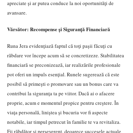
apreciate și ar putea conduce la noi oportunități de
avansare.
Vărsător: Recompense și Siguranță Financiară
Runa Jera evidențiază faptul că toți pașii făcuți cu
răbdare vor începe acum să se concretizeze. Stabilitatea
financiară se preconizează, iar realizările profesionale
pot oferi un impuls esențial. Runele sugerează că este
posibil să primești o promovare sau un bonus care va
contribui la siguranța ta pe viitor. Dacă ai o afacere
proprie, acum e momentul propice pentru creștere. În
viața personală, liniștea și bucuria vor fi aspecte
notabile, iar timpul petrecut în familie te va revitaliza.
Fii răbdător și perseverent, deoarece succesele actuale