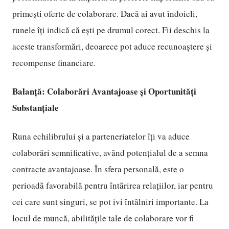
primești oferte de colaborare. Dacă ai avut îndoieli,
runele îți indică că ești pe drumul corect. Fii deschis la
aceste transformări, deoarece pot aduce recunoaștere și
recompense financiare.
Balanță: Colaborări Avantajoase și Oportunități
Substanțiale
Runa echilibrului și a parteneriatelor îți va aduce
colaborări semnificative, având potențialul de a semna
contracte avantajoase. În sfera personală, este o
perioadă favorabilă pentru întărirea relațiilor, iar pentru
cei care sunt singuri, se pot ivi întâlniri importante. La
locul de muncă, abilitățile tale de colaborare vor fi