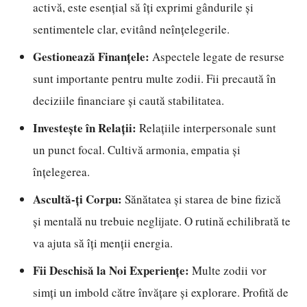
activă, este esențial să îți exprimi gândurile și
sentimentele clar, evitând neînțelegerile.
Gestionează Finanțele:
Aspectele legate de resurse
sunt importante pentru multe zodii. Fii precaută în
deciziile financiare și caută stabilitatea.
Investește în Relații:
Relațiile interpersonale sunt
un punct focal. Cultivă armonia, empatia și
înțelegerea.
Ascultă-ți Corpu:
Sănătatea și starea de bine fizică
și mentală nu trebuie neglijate. O rutină echilibrată te
va ajuta să îți menții energia.
Fii Deschisă la Noi Experiențe:
Multe zodii vor
simți un imbold către învățare și explorare. Profită de