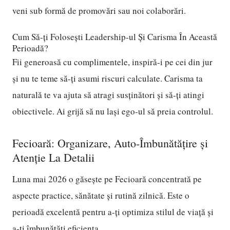
veni sub formă de promovări sau noi colaborări.
Cum Să-ți Folosești Leadership-ul Și Carisma În Această
Perioadă?
Fii generoasă cu complimentele, inspiră-i pe cei din jur
și nu te teme să-ți asumi riscuri calculate. Carisma ta
naturală te va ajuta să atragi susținători și să-ți atingi
obiectivele. Ai grijă să nu lași ego-ul să preia controlul.
Fecioară: Organizare, Auto-Îmbunătățire și
Atenție La Detalii
Luna mai 2026 o găsește pe Fecioară concentrată pe
aspecte practice, sănătate și rutină zilnică. Este o
perioadă excelentă pentru a-ți optimiza stilul de viață și
a-ți îmbunătăți eficiența.