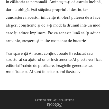
în călătoria ta personală. Amintește-ți că astrele înclină,
dar nu obligă. Ești stăpâna propriului destin, iar
cunoașterea acestor influențe îți oferă puterea de a face
alegeri conștiente și de a-ți modela drumul într-un mod
care îți aduce împlinire. Fie ca această lună să îți aducă
armonie, creștere și multe momente de bucurie!
Transparență AI: acest conținut poate fi redactat sau
structurat cu ajutorul unor instrumente AI și este verificat
editorial înainte de publicare. Imaginile generate sau
modificate cu AI sunt folosite cu rol ilustrativ.
ARTICOLE
RELAȚII
BEAUTY
RSS