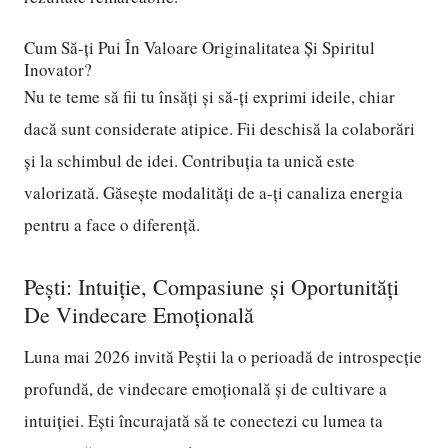
Cum Să-ți Pui În Valoare Originalitatea Și Spiritul
Inovator?
Nu te teme să fii tu însăți și să-ți exprimi ideile, chiar
dacă sunt considerate atipice. Fii deschisă la colaborări
și la schimbul de idei. Contribuția ta unică este
valorizată. Găsește modalități de a-ți canaliza energia
pentru a face o diferență.
Pești: Intuiție, Compasiune și Oportunități
De Vindecare Emoțională
Luna mai 2026 invită Peștii la o perioadă de introspecție
profundă, de vindecare emoțională și de cultivare a
intuiției. Ești încurajată să te conectezi cu lumea ta