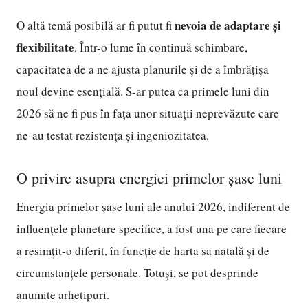
nevoia de adaptare și
O altă temă posibilă ar fi putut fi
flexibilitate
. Într-o lume în continuă schimbare,
capacitatea de a ne ajusta planurile și de a îmbrățișa
noul devine esențială. S-ar putea ca primele luni din
2026 să ne fi pus în fața unor situații neprevăzute care
ne-au testat rezistența și ingeniozitatea.
O privire asupra energiei primelor șase luni
Energia primelor șase luni ale anului 2026, indiferent de
influențele planetare specifice, a fost una pe care fiecare
a resimțit-o diferit, în funcție de harta sa natală și de
circumstanțele personale. Totuși, se pot desprinde
anumite arhetipuri.