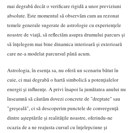
mai degrabă decât o verificare rigidă a unor previziuni
absolute. Este momentul să observăm cum au rezonat
temele generale sugerate de astrologie cu experiențele
noastre de viață, să reflectăm asupra drumului parcurs și
să înțelegem mai bine dinamica interioară și exterioară
care ne-a modelat parcursul până acum.
Astrologia, în esența sa, nu oferă un scenariu bătut în
cuie, ci mai degrabă o hartă simbolică a potențialelor
energii și influențe. A privi înapoi la jumătatea anului nu
înseamnă să căutăm dovezi concrete de "dreptate" sau
"greșeală", ci să descoperim punctele de convergență
dintre așteptările și realitățile noastre, oferindu-ne
ocazia de a ne reajusta cursul cu înțelepciune și