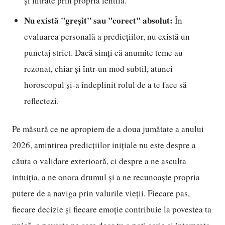
și filtrate prin propria lentilă.
Nu există "greșit" sau "corect" absolut:
În
evaluarea personală a predicțiilor, nu există un
punctaj strict. Dacă simți că anumite teme au
rezonat, chiar și într-un mod subtil, atunci
horoscopul și-a îndeplinit rolul de a te face să
reflectezi.
Pe măsură ce ne apropiem de a doua jumătate a anului
2026, amintirea predicțiilor inițiale nu este despre a
căuta o validare exterioară, ci despre a ne asculta
intuiția, a ne onora drumul și a ne recunoaște propria
putere de a naviga prin valurile vieții. Fiecare pas,
fiecare decizie și fiecare emoție contribuie la povestea ta