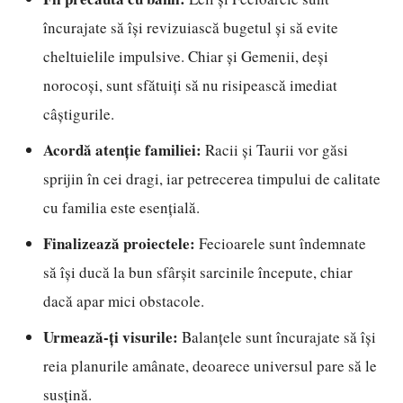
încurajate să își revizuiască bugetul și să evite
cheltuielile impulsive. Chiar și Gemenii, deși
norocoși, sunt sfătuiți să nu risipească imediat
câștigurile.
Acordă atenție familiei:
Racii și Taurii vor găsi
sprijin în cei dragi, iar petrecerea timpului de calitate
cu familia este esențială.
Finalizează proiectele:
Fecioarele sunt îndemnate
să își ducă la bun sfârșit sarcinile începute, chiar
dacă apar mici obstacole.
Urmează-ți visurile:
Balanțele sunt încurajate să își
reia planurile amânate, deoarece universul pare să le
susțină.