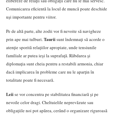
elibereze de relații sau obligații care nu le mai servesc.
Comunicarea eficientă la locul de muncă poate deschide
uși importante pentru viitor.
Pe de altă parte, alte zodii vor fi nevoite să navigheze
Taurii
prin ape mai tulburi.
sunt îndemnați să acorde o
atenție sporită relațiilor apropiate, unde tensiunile
familiale ar putea ieși la suprafață. Răbdarea și
diplomația sunt cheia pentru a restabili armonia, chiar
dacă implicarea în probleme care nu le aparțin în
totalitate poate fi necesară.
Leii
se vor concentra pe stabilitatea financiară și pe
nevoile celor dragi. Cheltuielile neprevăzute sau
obligațiile noi pot apărea, cerând o organizare riguroasă