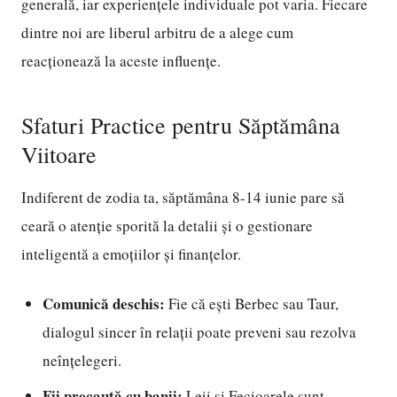
generală, iar experiențele individuale pot varia. Fiecare
dintre noi are liberul arbitru de a alege cum
reacționează la aceste influențe.
Sfaturi Practice pentru Săptămâna
Viitoare
Indiferent de zodia ta, săptămâna 8-14 iunie pare să
ceară o atenție sporită la detalii și o gestionare
inteligentă a emoțiilor și finanțelor.
Comunică deschis:
Fie că ești Berbec sau Taur,
dialogul sincer în relații poate preveni sau rezolva
neînțelegeri.
Fii precaută cu banii:
Leii și Fecioarele sunt