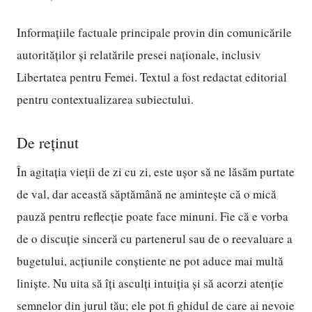
Informațiile factuale principale provin din comunicările
autorităților și relatările presei naționale, inclusiv
Libertatea pentru Femei. Textul a fost redactat editorial
pentru contextualizarea subiectului.
De reținut
În agitația vieții de zi cu zi, este ușor să ne lăsăm purtate
de val, dar această săptămână ne amintește că o mică
pauză pentru reflecție poate face minuni. Fie că e vorba
de o discuție sinceră cu partenerul sau de o reevaluare a
bugetului, acțiunile conștiente ne pot aduce mai multă
liniște. Nu uita să îți asculți intuiția și să acorzi atenție
semnelor din jurul tău; ele pot fi ghidul de care ai nevoie