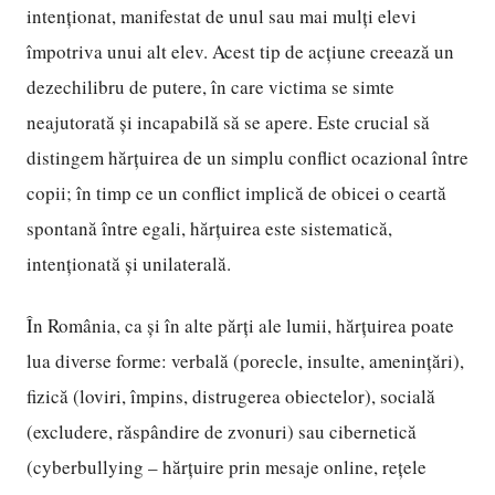
intenționat, manifestat de unul sau mai mulți elevi
împotriva unui alt elev. Acest tip de acțiune creează un
dezechilibru de putere, în care victima se simte
neajutorată și incapabilă să se apere. Este crucial să
distingem hărțuirea de un simplu conflict ocazional între
copii; în timp ce un conflict implică de obicei o ceartă
spontană între egali, hărțuirea este sistematică,
intenționată și unilaterală.
În România, ca și în alte părți ale lumii, hărțuirea poate
lua diverse forme: verbală (porecle, insulte, amenințări),
fizică (loviri, împins, distrugerea obiectelor), socială
(excludere, răspândire de zvonuri) sau cibernetică
(cyberbullying – hărțuire prin mesaje online, rețele