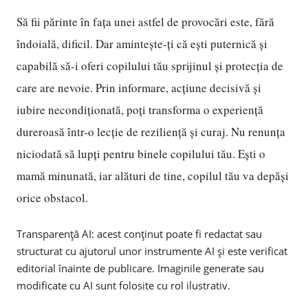
Să fii părinte în fața unei astfel de provocări este, fără
îndoială, dificil. Dar amintește-ți că ești puternică și
capabilă să-i oferi copilului tău sprijinul și protecția de
care are nevoie. Prin informare, acțiune decisivă și
iubire necondiționată, poți transforma o experiență
dureroasă într-o lecție de reziliență și curaj. Nu renunța
niciodată să lupți pentru binele copilului tău. Ești o
mamă minunată, iar alături de tine, copilul tău va depăși
orice obstacol.
Transparență AI: acest conținut poate fi redactat sau
structurat cu ajutorul unor instrumente AI și este verificat
editorial înainte de publicare. Imaginile generate sau
modificate cu AI sunt folosite cu rol ilustrativ.