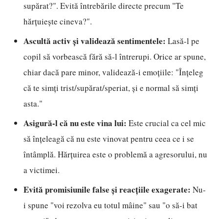
supărat?". Evită întrebările directe precum "Te
hărțuiește cineva?".
Ascultă activ și validează sentimentele:
Lasă-l pe
copil să vorbească fără să-l întrerupi. Orice ar spune,
chiar dacă pare minor, validează-i emoțiile: "Înțeleg
că te simți trist/supărat/speriat, și e normal să simți
asta."
Asigură-l că nu este vina lui:
Este crucial ca cel mic
să înțeleagă că nu este vinovat pentru ceea ce i se
întâmplă. Hărțuirea este o problemă a agresorului, nu
a victimei.
Evită promisiunile false și reacțiile exagerate:
Nu-
i spune "voi rezolva eu totul mâine" sau "o să-i bat