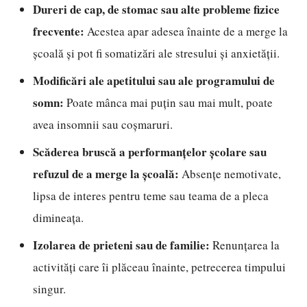
Dureri de cap, de stomac sau alte probleme fizice
frecvente:
Acestea apar adesea înainte de a merge la
școală și pot fi somatizări ale stresului și anxietății.
Modificări ale apetitului sau ale programului de
somn:
Poate mânca mai puțin sau mai mult, poate
avea insomnii sau coșmaruri.
Scăderea bruscă a performanțelor școlare sau
refuzul de a merge la școală:
Absențe nemotivate,
lipsa de interes pentru teme sau teama de a pleca
dimineața.
Izolarea de prieteni sau de familie:
Renunțarea la
activități care îi plăceau înainte, petrecerea timpului
singur.