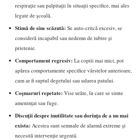
respirație sau palpitații în situații specifice, mai ales
legate de școală.
Stimă de sine scăzută:
Se auto-critcă excesiv, se
consideră incapabil sau nedemn de iubire și
prietenie.
Comportament regresiv:
La copiii mai mici, pot
apărea comportamente specifice vârstelor anterioare,
cum ar fi suptul degetului sau udarea patului.
Coșmaruri repetate:
Vise urâte, în care se simte
amenințat sau fuge.
Discuții despre inutilitate sau dorința de a nu mai
exista:
Acestea sunt semnale de alarmă extreme și
necesită intervenție urgentă.