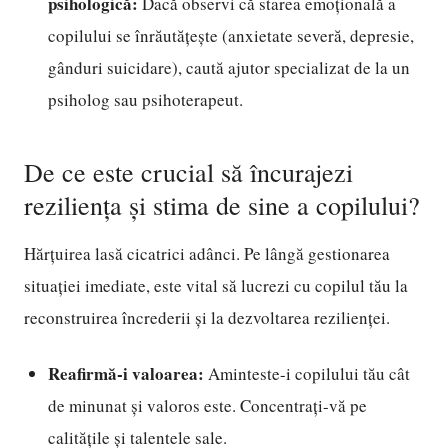
psihologică:
Dacă observi că starea emoțională a
copilului se înrăutățește (anxietate severă, depresie,
gânduri suicidare), caută ajutor specializat de la un
psiholog sau psihoterapeut.
De ce este crucial să încurajezi
reziliența și stima de sine a copilului?
Hărțuirea lasă cicatrici adânci. Pe lângă gestionarea
situației imediate, este vital să lucrezi cu copilul tău la
reconstruirea încrederii și la dezvoltarea rezilienței.
Reafirmă-i valoarea:
Aminteste-i copilului tău cât
de minunat și valoros este. Concentrați-vă pe
calitățile și talentele sale.