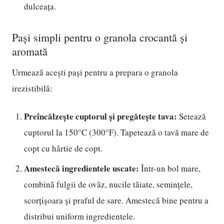
dulceața.
Pași simpli pentru o granola crocantă și
aromată
Urmează acești pași pentru a prepara o granola
irezistibilă:
Preîncălzește cuptorul și pregătește tava:
Setează
cuptorul la 150°C (300°F). Tapetează o tavă mare de
copt cu hârtie de copt.
Amestecă ingredientele uscate:
Într-un bol mare,
combină fulgii de ovăz, nucile tăiate, semințele,
scorțișoara și praful de sare. Amestecă bine pentru a
distribui uniform ingredientele.