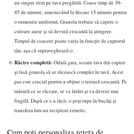
un singur strat pe tava pregătită. Coace timp de 30-
45 de minute, amestecând la fiecare 15 minute pentru
o rumenire uniformă. Granola trebuie să capete o
culoare aurie și să devină crocantă la atingere.
Timpul de coacere poate varia în funcție de cuptorul
tău, așa că supraveghează-o.
Răcire completă:
Odată gata, scoate tava din cuptor
și lasă granola să se răcească complet în tavă. Acest
pas este crucial pentru a obține o textură crocantă. Pe
măsură ce se răcește, se va întări și va deveni mai
fragilă. După ce s-a răcit, o poți rupe în bucăți și
transfera într-un recipient ermetic.
Cum poți personaliza rețeta de