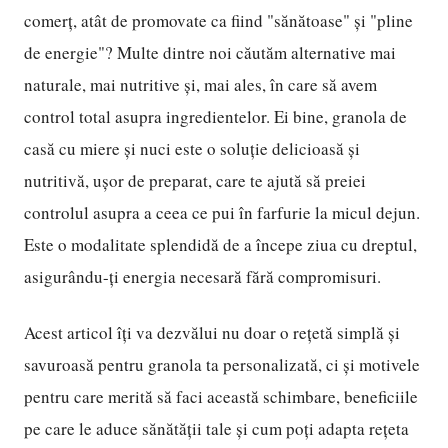
comerț, atât de promovate ca fiind "sănătoase" și "pline
de energie"? Multe dintre noi căutăm alternative mai
naturale, mai nutritive și, mai ales, în care să avem
control total asupra ingredientelor. Ei bine, granola de
casă cu miere și nuci este o soluție delicioasă și
nutritivă, ușor de preparat, care te ajută să preiei
controlul asupra a ceea ce pui în farfurie la micul dejun.
Este o modalitate splendidă de a începe ziua cu dreptul,
asigurându-ți energia necesară fără compromisuri.
Acest articol îți va dezvălui nu doar o rețetă simplă și
savuroasă pentru granola ta personalizată, ci și motivele
pentru care merită să faci această schimbare, beneficiile
pe care le aduce sănătății tale și cum poți adapta rețeta