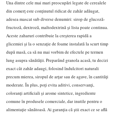
Una dintre cele mai mari preocupări legate de cerealele
din comerț este conținutul ridicat de zahăr adăugat,
adesea mascat sub diverse denumiri: sirop de glucoză-
fructoză, dextroză, maltodextrină și lista poate continua.
Aceste zaharuri contribuie la creșterea rapidă a
glicemiei și la o senzație de foame instalată la scurt timp
după masă, ca să nu mai vorbim de efectele pe termen
lung asupra sănătății. Preparând granola acasă, tu decizi
exact cât zahăr adaugi, folosind îndulcitori naturali
precum mierea, siropul de arțar sau de agave, în cantități
moderate. În plus, poți evita aditivi, conservanți,
coloranți artificiali și arome sintetice, ingrediente
comune în produsele comerciale, dar inutile pentru o
alimentație sănătoasă. Ai garanția că știi exact ce se află