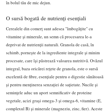
în bolul tău de mic dejun.
O sursă bogată de nutrienți esențiali
Cerealele din comerț sunt adesea "îmbogățite" cu
vitamine și minerale, un semn că procesarea le-a
deprivat de nutrienții naturali. Granola de casă, în
schimb, pornește de la ingrediente integrale și minim
procesate, care își păstrează valoarea nutritivă. Ovăzul
integral, baza oricărei rețete de granola, este o sursă
excelentă de fibre, esențiale pentru o digestie sănătoasă
și pentru menținerea senzației de sațietate. Nucile și
semințele aduc un aport semnificativ de proteine
vegetale, acizi grași omega-3 și omega-6, vitamine (E,
complexul B) și minerale (magneziu, zinc, fier). Aceste