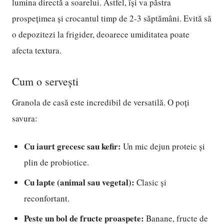
lumina directă a soarelui. Astfel, își va păstra
prospețimea și crocantul timp de 2-3 săptămâni. Evită să
o depozitezi la frigider, deoarece umiditatea poate
afecta textura.
Cum o servești
Granola de casă este incredibil de versatilă. O poți
savura:
Cu iaurt grecesc sau kefir:
Un mic dejun proteic și
plin de probiotice.
Cu lapte (animal sau vegetal):
Clasic și
reconfortant.
Peste un bol de fructe proaspete:
Banane, fructe de