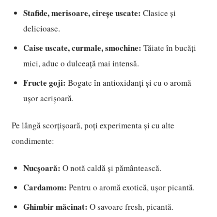
Stafide, merisoare, cireșe uscate:
Clasice și
delicioase.
Caise uscate, curmale, smochine:
Tăiate în bucăți
mici, aduc o dulceață mai intensă.
Fructe goji:
Bogate în antioxidanți și cu o aromă
ușor acrișoară.
Pe lângă scorțișoară, poți experimenta și cu alte
condimente:
Nucșoară:
O notă caldă și pământească.
Cardamom:
Pentru o aromă exotică, ușor picantă.
Ghimbir măcinat:
O savoare fresh, picantă.