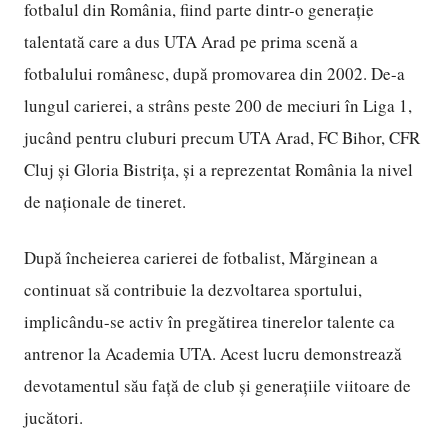
fotbalul din România, fiind parte dintr-o generație
talentată care a dus UTA Arad pe prima scenă a
fotbalului românesc, după promovarea din 2002. De-a
lungul carierei, a strâns peste 200 de meciuri în Liga 1,
jucând pentru cluburi precum UTA Arad, FC Bihor, CFR
Cluj și Gloria Bistrița, și a reprezentat România la nivel
de naționale de tineret.
După încheierea carierei de fotbalist, Mărginean a
continuat să contribuie la dezvoltarea sportului,
implicându-se activ în pregătirea tinerelor talente ca
antrenor la Academia UTA. Acest lucru demonstrează
devotamentul său față de club și generațiile viitoare de
jucători.