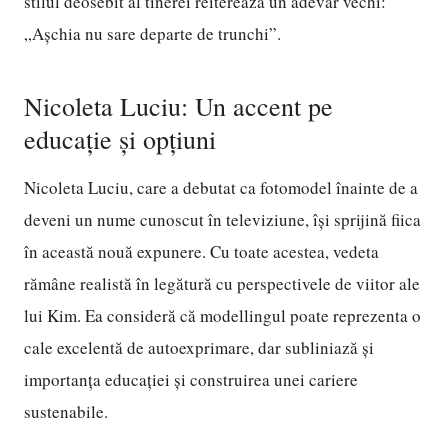
stilul deosebit al tinerei reiterează un adevăr vechi:
„Așchia nu sare departe de trunchi”.
Nicoleta Luciu: Un accent pe
educație și opțiuni
Nicoleta Luciu, care a debutat ca fotomodel înainte de a
deveni un nume cunoscut în televiziune, își sprijină fiica
în această nouă expunere. Cu toate acestea, vedeta
rămâne realistă în legătură cu perspectivele de viitor ale
lui Kim. Ea consideră că modellingul poate reprezenta o
cale excelentă de autoexprimare, dar subliniază și
importanța educației și construirea unei cariere
sustenabile.