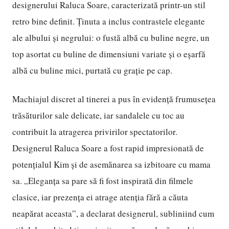
designerului Raluca Soare, caracterizată printr-un stil
retro bine definit. Ținuta a inclus contrastele elegante
ale albului și negrului: o fustă albă cu buline negre, un
top asortat cu buline de dimensiuni variate și o eșarfă
albă cu buline mici, purtată cu grație pe cap.
Machiajul discret al tinerei a pus în evidență frumusețea
trăsăturilor sale delicate, iar sandalele cu toc au
contribuit la atragerea privirilor spectatorilor.
Designerul Raluca Soare a fost rapid impresionată de
potențialul Kim și de asemănarea sa izbitoare cu mama
sa. „Eleganța sa pare să fi fost inspirată din filmele
clasice, iar prezența ei atrage atenția fără a căuta
neapărat aceasta”, a declarat designerul, subliniind cum