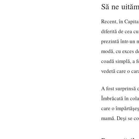
Să ne uităm
Recent, în Capita
diferită de cea cu
prezintă într-un 
modă, cu exces de
coadă simplă, a f
vedetă care o car
A fost surprinsă
Îmbrăcată în cola
care o împărtășeș
mamă. Deși se con