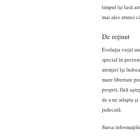
timpul își lasă a
mai ales atunci c
De reținut
Evoluția vieții un
special în prezen
atenției își îndr
mare libertate pr
proprii, fără așt
de a ne adapta și 
judecată.
Sursa informațiil