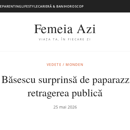
E
PARENTING
LIFESTYLE
CARIERĂ & BANI
HOROSCOP
Femeia Azi
VIAȚA TA, ÎN FIECARE ZI
VEDETE / MONDEN
 Băsescu surprinsă de paparazz
retragerea publică
25 mai 2026