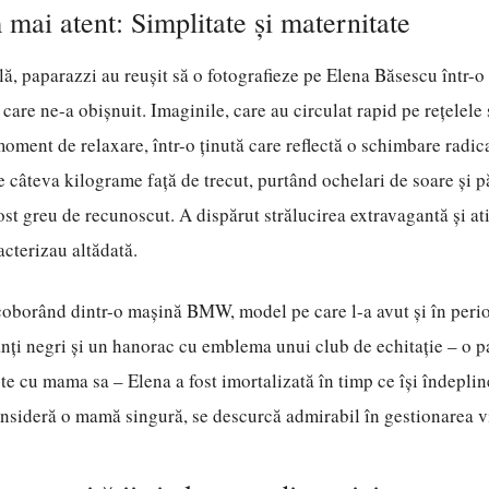
 mai atent: Simplitate și maternitate
lă, paparazzi au reușit să o fotografieze pe Elena Băsescu într-o 
 care ne-a obișnuit. Imaginile, care au circulat rapid pe rețelele 
moment de relaxare, într-o ținută care reflectă o schimbare radica
 câteva kilograme față de trecut, purtând ochelari de soare și pă
ost greu de recunoscut. A dispărut strălucirea extravagantă și at
acterizau altădată.
 coborând dintr-o mașină BMW, model pe care l-a avut și în per
nți negri și un hanorac cu emblema unui club de echitație – o 
te cu mama sa – Elena a fost imortalizată în timp ce își îndeplin
sideră o mamă singură, se descurcă admirabil în gestionarea vie