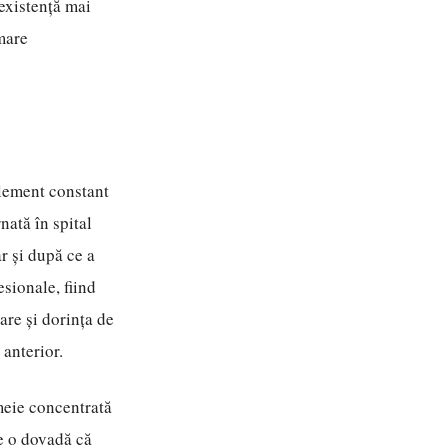
 existență mai
rmare
element constant
nată în spital
r și după ce a
esionale, fiind
are și dorința de
 anterior.
meie concentrată
te o dovadă că