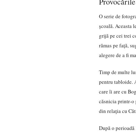
Provocările 
O serie de fotogr
școală. Aceasta l
grijă pe cei trei 
rămas pe față, su
alegere de a fi ma
Timp de multe lun
pentru tabloide. A
care îi are cu Bo
căsnicia printr-o
din relația cu Că
După o perioadă l