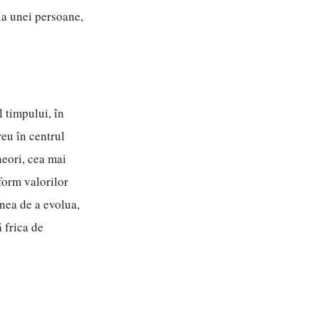
ia unei persoane,
l timpului, în
reu în centrul
neori, cea mai
form valorilor
unea de a evolua,
ă frica de