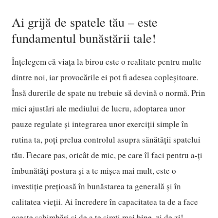
Ai grijă de spatele tău – este
fundamentul bunăstării tale!
Înțelegem că viața la birou este o realitate pentru multe
dintre noi, iar provocările ei pot fi adesea copleșitoare.
Însă durerile de spate nu trebuie să devină o normă. Prin
mici ajustări ale mediului de lucru, adoptarea unor
pauze regulate și integrarea unor exerciții simple în
rutina ta, poți prelua controlul asupra sănătății spatelui
tău. Fiecare pas, oricât de mic, pe care îl faci pentru a-ți
îmbunătăți postura și a te mișca mai mult, este o
investiție prețioasă în bunăstarea ta generală și în
calitatea vieții. Ai încredere în capacitatea ta de a face
aceste schimbări și de a te simți mai bine, zi de zi!