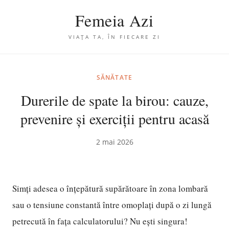
Femeia Azi
VIAȚA TA, ÎN FIECARE ZI
SĂNĂTATE
Durerile de spate la birou: cauze,
prevenire și exerciții pentru acasă
2 mai 2026
Simți adesea o înțepătură supărătoare în zona lombară
sau o tensiune constantă între omoplați după o zi lungă
petrecută în fața calculatorului? Nu ești singura!