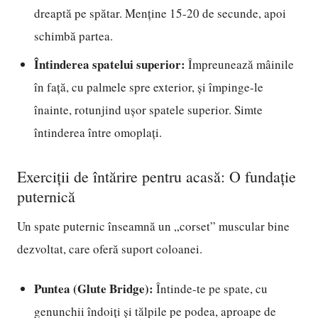
dreaptă pe spătar. Menține 15-20 de secunde, apoi
schimbă partea.
Întinderea spatelui superior:
Împreunează mâinile
în față, cu palmele spre exterior, și împinge-le
înainte, rotunjind ușor spatele superior. Simte
întinderea între omoplați.
Exerciții de întărire pentru acasă: O fundație
puternică
Un spate puternic înseamnă un „corset” muscular bine
dezvoltat, care oferă suport coloanei.
Puntea (Glute Bridge):
Întinde-te pe spate, cu
genunchii îndoiți și tălpile pe podea, aproape de