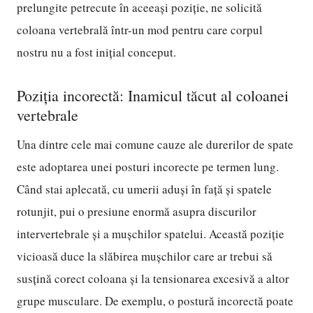
prelungite petrecute în aceeași poziție, ne solicită
coloana vertebrală într-un mod pentru care corpul
nostru nu a fost inițial conceput.
Poziția incorectă: Inamicul tăcut al coloanei
vertebrale
Una dintre cele mai comune cauze ale durerilor de spate
este adoptarea unei posturi incorecte pe termen lung.
Când stai aplecată, cu umerii aduși în față și spatele
rotunjit, pui o presiune enormă asupra discurilor
intervertebrale și a mușchilor spatelui. Această poziție
vicioasă duce la slăbirea mușchilor care ar trebui să
susțină corect coloana și la tensionarea excesivă a altor
grupe musculare. De exemplu, o postură incorectă poate