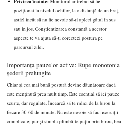
Privirea înainte:
Monitorul ar trebui să fie
poziționat la nivelul ochilor, la o distanță de un braț,
astfel încât să nu fie nevoie să-ți apleci gâtul în sus
sau în jos. Conștientizarea constantă a acestor
aspecte te va ajuta să-ți corectezi postura pe
parcursul zilei.
Importanța pauzelor active: Rupe monotonia
șederii prelungite
Chiar și cea mai bună postură devine dăunătoare dacă
este menținută prea mult timp. Este esențial să iei pauze
scurte, dar regulate. Încearcă să te ridici de la birou la
fiecare 30-60 de minute. Nu este nevoie să faci exerciții
complicate; pur și simplu plimbă-te puțin prin birou, bea