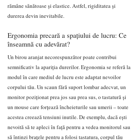
rămâne sănătoase și elastice. Astfel, rigiditatea și
durerea devin inevitabile.
Ergonomia precară a spațiului de lucru: Ce
înseamnă cu adevărat?
Un birou aranjat necorespunzător poate contribui
semnificativ la apariția durerilor. Ergonomia se referă la
modul în care mediul de lucru este adaptat nevoilor
corpului tău. Un scaun fără suport lombar adecvat, un
monitor poziționat prea jos sau prea sus, o tastatură și
un mouse care forțează încheieturile sau umerii – toate
acestea creează tensiuni inutile. De exemplu, dacă ești
nevoită să te apleci în față pentru a vedea monitorul sau
să întinzi brațele pentru a folosi tastatura, corpul tău