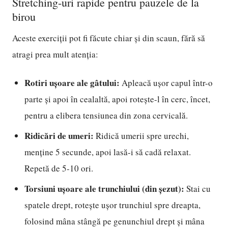
Stretching-uri rapide pentru pauzele de la
birou
Aceste exerciții pot fi făcute chiar și din scaun, fără să
atragi prea mult atenția:
Rotiri ușoare ale gâtului:
Apleacă ușor capul într-o
parte și apoi în cealaltă, apoi rotește-l în cerc, încet,
pentru a elibera tensiunea din zona cervicală.
Ridicări de umeri:
Ridică umerii spre urechi,
menține 5 secunde, apoi lasă-i să cadă relaxat.
Repetă de 5-10 ori.
Torsiuni ușoare ale trunchiului (din șezut):
Stai cu
spatele drept, rotește ușor trunchiul spre dreapta,
folosind mâna stângă pe genunchiul drept și mâna