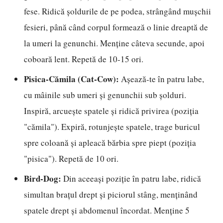
fese. Ridică șoldurile de pe podea, strângând mușchii
fesieri, până când corpul formează o linie dreaptă de
la umeri la genunchi. Menține câteva secunde, apoi
coboară lent. Repetă de 10-15 ori.
Pisica-Cămila (Cat-Cow):
Așează-te în patru labe,
cu mâinile sub umeri și genunchii sub șolduri.
Inspiră, arcuește spatele și ridică privirea (poziția
"cămila"). Expiră, rotunjește spatele, trage buricul
spre coloană și apleacă bărbia spre piept (poziția
"pisica"). Repetă de 10 ori.
Bird-Dog:
Din aceeași poziție în patru labe, ridică
simultan brațul drept și piciorul stâng, menținând
spatele drept și abdomenul încordat. Menține 5