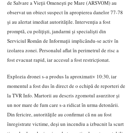
de Salvare a Vieții Omenești pe Mare (ARSVOM) au
observat un obiect suspect în apropierea danelor 77-78
și au alertat imediat autoritățile. Intervenția a fost
promptă, cu polițiști, jandarmi și specialiști din
Serviciul Român de Informații implicându-se activ în
izolarea zonei. Personalul aflat în perimetrul de risc a
fost evacuat rapid, iar accesul a fost restricționat.
Explozia dronei s-a produs la aproximativ 10:30, iar
momentul a fost dus în direct de o echipă de reporteri de
la TVR Info. Martorii au descris zgomotul asurzitor și
un nor mare de fum care s-a ridicat în urma detonării.
Din fericire, autoritățile au confirmat că nu au fost
înregistrate victime, deși un incendiu a izbucnit la scurt