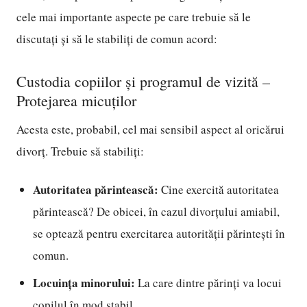
cele mai importante aspecte pe care trebuie să le
discutați și să le stabiliți de comun acord:
Custodia copiilor și programul de vizită –
Protejarea micuților
Acesta este, probabil, cel mai sensibil aspect al oricărui
divorț. Trebuie să stabiliți:
Autoritatea părintească:
Cine exercită autoritatea
părintească? De obicei, în cazul divorțului amiabil,
se optează pentru exercitarea autorității părintești în
comun.
Locuința minorului:
La care dintre părinți va locui
copilul în mod stabil.