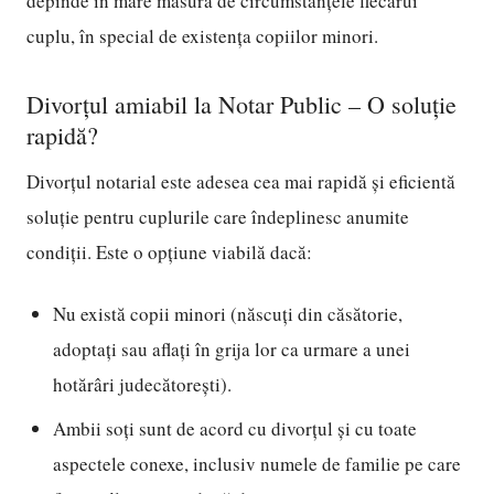
depinde în mare măsură de circumstanțele fiecărui
cuplu, în special de existența copiilor minori.
Divorțul amiabil la Notar Public – O soluție
rapidă?
Divorțul notarial este adesea cea mai rapidă și eficientă
soluție pentru cuplurile care îndeplinesc anumite
condiții. Este o opțiune viabilă dacă:
Nu există copii minori (născuți din căsătorie,
adoptați sau aflați în grija lor ca urmare a unei
hotărâri judecătorești).
Ambii soți sunt de acord cu divorțul și cu toate
aspectele conexe, inclusiv numele de familie pe care