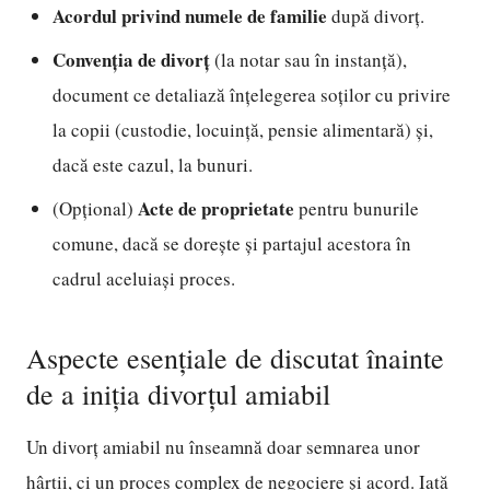
Acordul privind numele de familie
după divorț.
Convenția de divorț
(la notar sau în instanță),
document ce detaliază înțelegerea soților cu privire
la copii (custodie, locuință, pensie alimentară) și,
dacă este cazul, la bunuri.
Acte de proprietate
(Opțional)
pentru bunurile
comune, dacă se dorește și partajul acestora în
cadrul aceluiași proces.
Aspecte esențiale de discutat înainte
de a iniția divorțul amiabil
Un divorț amiabil nu înseamnă doar semnarea unor
hârtii, ci un proces complex de negociere și acord. Iată