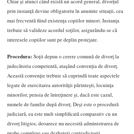
Chiar și atunci când există un acord general, divorțul
prin instanță devine obligatoriu în anumite situații, cea
mai frecventă fiind existența copiilor minori. Instanța
trebuie să valideze acordul soților, asigurându-se că
interesele copiilor sunt pe deplin protejate.
Procedura:
Soții depun o cerere comună de divorț la
judecătoria competentă, atașând convenția de divorț.
Această convenție trebuie să cuprindă toate aspectele
legate de exercitarea autorității părintești, locuința
minorilor, pensia de întreținere și, dacă este cazul,
numele de familie după divorț. Deși este o procedură
judiciară, ea este mult simplificată comparativ cu un
divorț litigios, deoarece nu necesită administrarea de
probe complexe sau dezbateri contradictorii.