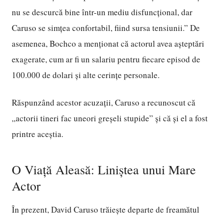
nu se descurcă bine într-un mediu disfuncțional, dar
Caruso se simțea confortabil, fiind sursa tensiunii.” De
asemenea, Bochco a menționat că actorul avea așteptări
exagerate, cum ar fi un salariu pentru fiecare episod de
100.000 de dolari și alte cerințe personale.
Răspunzând acestor acuzații, Caruso a recunoscut că
„actorii tineri fac uneori greșeli stupide” și că și el a fost
printre aceștia.
O Viață Aleasă: Liniștea unui Mare
Actor
În prezent, David Caruso trăiește departe de freamătul