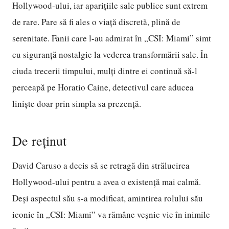
Hollywood-ului, iar aparițiile sale publice sunt extrem
de rare. Pare să fi ales o viață discretă, plină de
serenitate. Fanii care l-au admirat în „CSI: Miami” simt
cu siguranță nostalgie la vederea transformării sale. În
ciuda trecerii timpului, mulți dintre ei continuă să-l
perceapă pe Horatio Caine, detectivul care aducea
liniște doar prin simpla sa prezență.
De reținut
David Caruso a decis să se retragă din strălucirea
Hollywood-ului pentru a avea o existență mai calmă.
Deși aspectul său s-a modificat, amintirea rolului său
iconic în „CSI: Miami” va rămâne veșnic vie în inimile