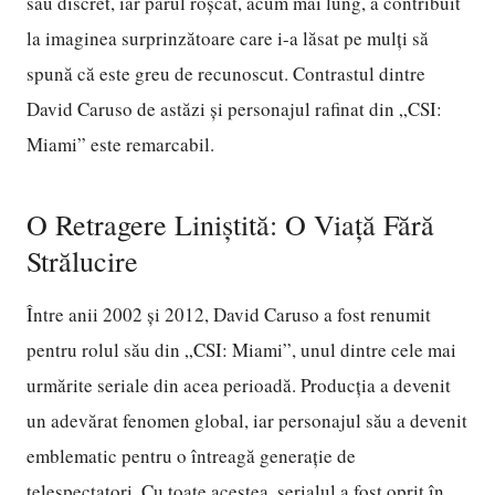
său discret, iar părul roșcat, acum mai lung, a contribuit
la imaginea surprinzătoare care i-a lăsat pe mulți să
spună că este greu de recunoscut. Contrastul dintre
David Caruso de astăzi și personajul rafinat din „CSI:
Miami” este remarcabil.
O Retragere Liniștită: O Viață Fără
Strălucire
Între anii 2002 și 2012, David Caruso a fost renumit
pentru rolul său din „CSI: Miami”, unul dintre cele mai
urmărite seriale din acea perioadă. Producția a devenit
un adevărat fenomen global, iar personajul său a devenit
emblematic pentru o întreagă generație de
telespectatori. Cu toate acestea, serialul a fost oprit în