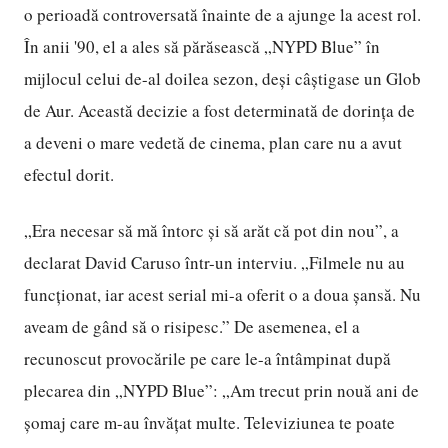
o perioadă controversată înainte de a ajunge la acest rol.
În anii '90, el a ales să părăsească „NYPD Blue” în
mijlocul celui de-al doilea sezon, deși câștigase un Glob
de Aur. Această decizie a fost determinată de dorința de
a deveni o mare vedetă de cinema, plan care nu a avut
efectul dorit.
„Era necesar să mă întorc și să arăt că pot din nou”, a
declarat David Caruso într-un interviu. „Filmele nu au
funcționat, iar acest serial mi-a oferit o a doua șansă. Nu
aveam de gând să o risipesc.” De asemenea, el a
recunoscut provocările pe care le-a întâmpinat după
plecarea din „NYPD Blue”: „Am trecut prin nouă ani de
șomaj care m-au învățat multe. Televiziunea te poate