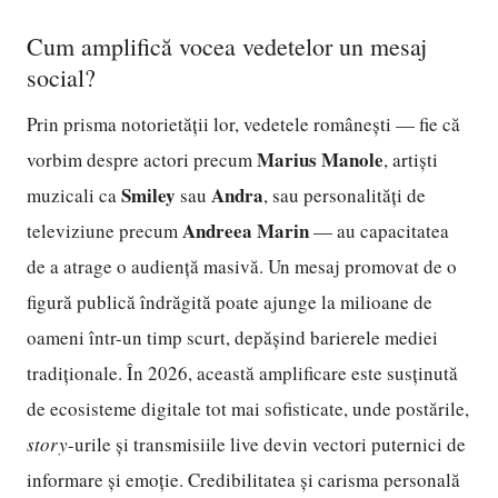
Cum amplifică vocea vedetelor un mesaj
social?
Prin prisma notorietății lor, vedetele românești — fie că
Marius Manole
vorbim despre actori precum
, artiști
Smiley
Andra
muzicali ca
sau
, sau personalități de
Andreea Marin
televiziune precum
— au capacitatea
de a atrage o audiență masivă. Un mesaj promovat de o
figură publică îndrăgită poate ajunge la milioane de
oameni într-un timp scurt, depășind barierele mediei
tradiționale. În 2026, această amplificare este susținută
de ecosisteme digitale tot mai sofisticate, unde postările,
story
-urile și transmisiile live devin vectori puternici de
informare și emoție. Credibilitatea și carisma personală