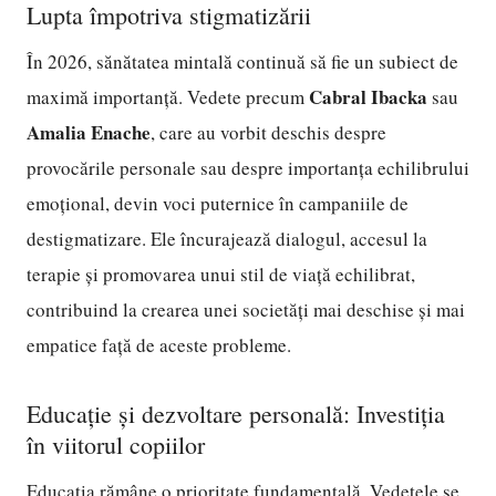
Lupta împotriva stigmatizării
În 2026, sănătatea mintală continuă să fie un subiect de
Cabral Ibacka
maximă importanță. Vedete precum
sau
Amalia Enache
, care au vorbit deschis despre
provocările personale sau despre importanța echilibrului
emoțional, devin voci puternice în campaniile de
destigmatizare. Ele încurajează dialogul, accesul la
terapie și promovarea unui stil de viață echilibrat,
contribuind la crearea unei societăți mai deschise și mai
empatice față de aceste probleme.
Educație și dezvoltare personală: Investiția
în viitorul copiilor
Educația rămâne o prioritate fundamentală. Vedetele se