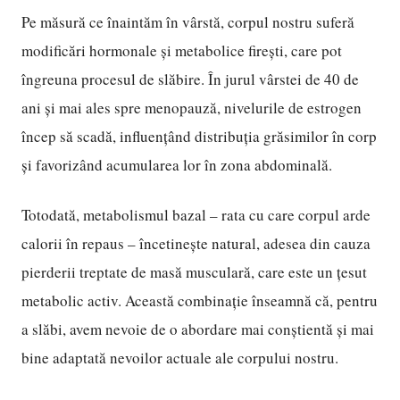
Pe măsură ce înaintăm în vârstă, corpul nostru suferă
modificări hormonale și metabolice firești, care pot
îngreuna procesul de slăbire. În jurul vârstei de 40 de
ani și mai ales spre menopauză, nivelurile de estrogen
încep să scadă, influențând distribuția grăsimilor în corp
și favorizând acumularea lor în zona abdominală.
Totodată, metabolismul bazal – rata cu care corpul arde
calorii în repaus – încetinește natural, adesea din cauza
pierderii treptate de masă musculară, care este un țesut
metabolic activ. Această combinație înseamnă că, pentru
a slăbi, avem nevoie de o abordare mai conștientă și mai
bine adaptată nevoilor actuale ale corpului nostru.