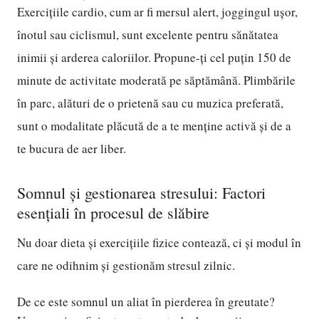
Exercițiile cardio, cum ar fi mersul alert, joggingul ușor,
înotul sau ciclismul, sunt excelente pentru sănătatea
inimii și arderea caloriilor. Propune-ți cel puțin 150 de
minute de activitate moderată pe săptămână. Plimbările
în parc, alături de o prietenă sau cu muzica preferată,
sunt o modalitate plăcută de a te menține activă și de a
te bucura de aer liber.
Somnul și gestionarea stresului: Factori
esențiali în procesul de slăbire
Nu doar dieta și exercițiile fizice contează, ci și modul în
care ne odihnim și gestionăm stresul zilnic.
De ce este somnul un aliat în pierderea în greutate?