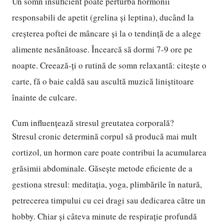
Un somn insuficient poate perturba hormonii
responsabili de apetit (grelina și leptina), ducând la
creșterea poftei de mâncare și la o tendință de a alege
alimente nesănătoase. Încearcă să dormi 7-9 ore pe
noapte. Creează-ți o rutină de somn relaxantă: citește o
carte, fă o baie caldă sau ascultă muzică liniștitoare
înainte de culcare.
Cum influențează stresul greutatea corporală?
Stresul cronic determină corpul să producă mai mult
cortizol, un hormon care poate contribui la acumularea
grăsimii abdominale. Găsește metode eficiente de a
gestiona stresul: meditația, yoga, plimbările în natură,
petrecerea timpului cu cei dragi sau dedicarea către un
hobby. Chiar și câteva minute de respirație profundă