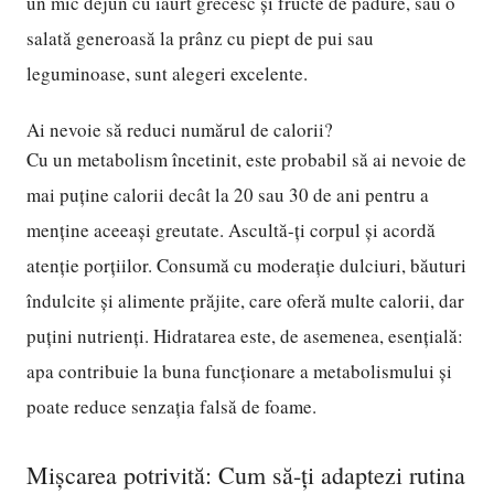
un mic dejun cu iaurt grecesc și fructe de pădure, sau o
salată generoasă la prânz cu piept de pui sau
leguminoase, sunt alegeri excelente.
Ai nevoie să reduci numărul de calorii?
Cu un metabolism încetinit, este probabil să ai nevoie de
mai puține calorii decât la 20 sau 30 de ani pentru a
menține aceeași greutate. Ascultă-ți corpul și acordă
atenție porțiilor. Consumă cu moderație dulciuri, băuturi
îndulcite și alimente prăjite, care oferă multe calorii, dar
puțini nutrienți. Hidratarea este, de asemenea, esențială:
apa contribuie la buna funcționare a metabolismului și
poate reduce senzația falsă de foame.
Mișcarea potrivită: Cum să-ți adaptezi rutina