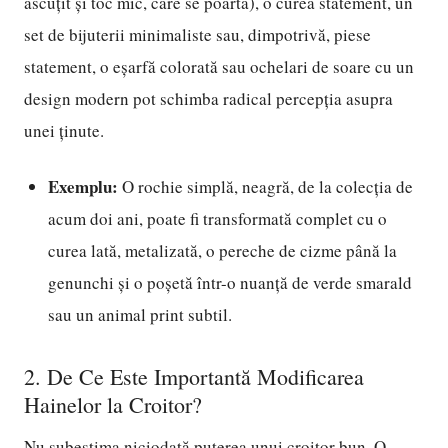
ascuțit și toc mic, care se poartă), o curea statement, un
set de bijuterii minimaliste sau, dimpotrivă, piese
statement, o eșarfă colorată sau ochelari de soare cu un
design modern pot schimba radical percepția asupra
unei ținute.
Exemplu:
O rochie simplă, neagră, de la colecția de
acum doi ani, poate fi transformată complet cu o
curea lată, metalizată, o pereche de cizme până la
genunchi și o poșetă într-o nuanță de verde smarald
sau un animal print subtil.
2. De Ce Este Importantă Modificarea
Hainelor la Croitor?
Nu subestima niciodată puterea unui croitor bun. O