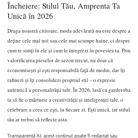
Încheiere: Stilul Tău, Amprenta Ta
Unică în 2026
Draga noastră cititoare, moda adevărată nu este despre a
deține cele mai noi sau cele mai scumpe haine, ci despre
cum te simți în ele și cum le integrezi în povestea ta. Prin
valorificarea pieselor de sezon trecut, nu doar că
economisești și ești responsabilă față de mediu, dar îți
rafinezi și îți consolidezi propriul stil – o expresie
autentică a personalității tale. În 2026, lasă ca garderoba
ta să fie o mărturie a creativității și inteligenței tale, o
celebrare a ceea ce ești, în fiecare zi. Ești unică, iar stilul
tău ar trebui să reflecte asta.
Transparență AI: acest conținut poate fi redactat sau