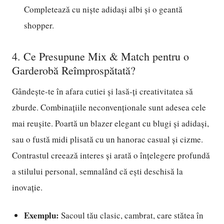
Completează cu niște adidași albi și o geantă
shopper.
4. Ce Presupune Mix & Match pentru o
Garderobă Reîmprospătată?
Gândește-te în afara cutiei și lasă-ți creativitatea să
zburde. Combinațiile neconvenționale sunt adesea cele
mai reușite. Poartă un blazer elegant cu blugi și adidași,
sau o fustă midi plisată cu un hanorac casual și cizme.
Contrastul creează interes și arată o înțelegere profundă
a stilului personal, semnalând că ești deschisă la
inovație.
Exemplu:
Sacoul tău clasic, cambrat, care stătea în