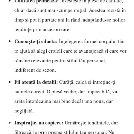
Calitatea primează:
Investește în piese de calitate,
chiar dacă sunt mai scumpe inițial. Acestea rezistă în
timp și pot fi purtate ani la rând, adaptându-se noilor
tendințe prin accesorizare.
Cunoaște-ți silueta:
Înțelegerea formei corpului tău
te ajută să alegi croieli care te avantajează și care vor
rămâne relevante pentru stilul tău personal,
indiferent de sezon.
Fii atentă la detalii:
Curăță, calcă și întreține-ți
hainele corect. O piesă veche, dar impecabilă, va
arăta întotdeauna mai bine decât una nouă, dar
neglijată.
Inspirație, nu copiere:
Urmărește tendințele, dar
filtrează-le prin prisma stilului tău personal. Nu