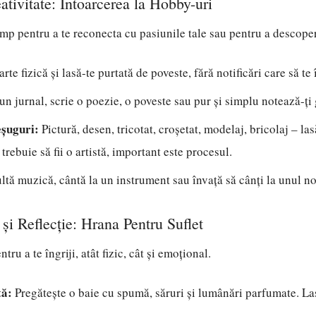
ativitate: Întoarcerea la Hobby-uri
imp pentru a te reconecta cu pasiunile tale sau pentru a descoperi
arte fizică și lasă-te purtată de poveste, fără notificări care să te
un jurnal, scrie o poezie, o poveste sau pur și simplu notează-ți
eșuguri:
Pictură, desen, tricotat, croșetat, modelaj, bricolaj – las
trebuie să fii o artistă, important este procesul.
tă muzică, cântă la un instrument sau învață să cânți la unul no
 și Reflecție: Hrana Pentru Suflet
tru a te îngriji, atât fizic, cât și emoțional.
tă:
Pregătește o baie cu spumă, săruri și lumânări parfumate. Las