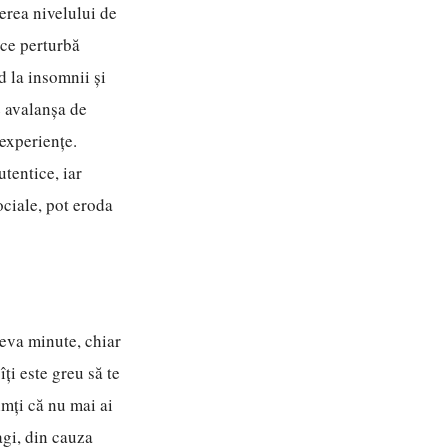
terea nivelului de
ice perturbă
 la insomnii și
 avalanșa de
 experiențe.
utentice, iar
ociale, pot eroda
âteva minute, chiar
îți este greu să te
simți că nu mai ai
agi, din cauza