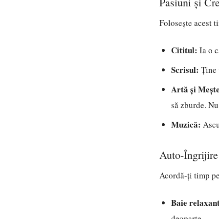
Pasiuni și Cre
Folosește acest t
Cititul:
Ia o c
Scrisul:
Ține 
Artă și Meșt
să zburde. Nu 
Muzică:
Ascul
Auto-Îngrijire
Acordă-ți timp pen
Baie relaxan
deoparte.