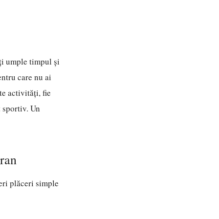
-ți umple timpul și
entru care nu ai
 activități, fie
 sportiv. Un
ran
eri plăceri simple