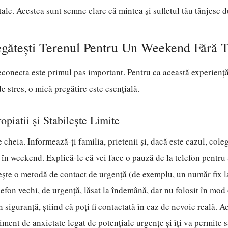
itale. Acestea sunt semne clare că mintea și sufletul tău tânjesc 
gătești Terenul Pentru Un Weekend Fără T
econecta este primul pas important. Pentru ca această experiență
 de stres, o mică pregătire este esențială.
piatii și Stabilește Limite
heia. Informează-ți familia, prietenii și, dacă este cazul, colegi
 în weekend. Explică-le că vei face o pauză de la telefon pentru a
ește o metodă de contact de urgență (de exemplu, un număr fix la
lefon vechi, de urgență, lăsat la îndemână, dar nu folosit în mod 
în siguranță, știind că poți fi contactată în caz de nevoie reală. A
iment de anxietate legat de potențiale urgențe și îți va permite s