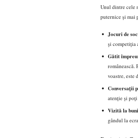
Unul dintre cele m
puternice și mai 
Jocuri de soc
și competiția
Gătit împreu
românească. Pr
voastre, este 
Conversații 
atenție și poț
Vizită la buni
gândul la ecr