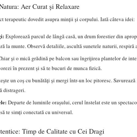
atura: Aer Curat și Relaxare
ct terapeutic dovedit asupra minții și corpului. Iată câteva idei:
i:
Explorează parcul de lângă casă, un drum forestier din aprop
ă la munte. Observă detaliile, ascultă sunetele naturii, respiră 
hiar și o mică grădină pe balcon sau îngrijirea plantelor de inte
corezi în prezent și să te bucuri de munca fizică.
ește un coș cu bunătăți și mergi într-un loc pitoresc. Savurează
 distrageri.
le:
Departe de luminile orașului, cerul înstelat este un spectaco
 să te simți conectată cu universul.
entice: Timp de Calitate cu Cei Dragi