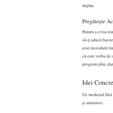
deplin.
Pregătește Act
Pentru a evita ten
să-ți aducă bucuri
avut niciodată ti
că este vorba de 
program plin, dar 
Idei Concr
Un weekend fără t
și autentice.