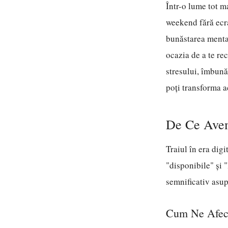
Într-o lume tot ma
weekend fără ecra
bunăstarea mental
ocazia de a te re
stresului, îmbunăt
poți transforma ac
De Ce Avem
Traiul în era dig
"disponibile" și 
semnificativ asup
Cum Ne Afect