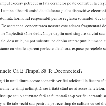
 timpul excesiv petrecut în fața ecranelor poate contribui la creș
s. Lumina albastră emisă de telefoane și alte dispozitive electron
atonină, hormonul responsabil pentru reglarea somnului, ducând
. De asemenea, concentrarea noastră este adesea fragmentată de
ce ne împiedică să ne dedicăm pe deplin unei singure sarcini sau
ale, deși utile, nu pot substitui pe deplin interacțiunile umane a
tante cu viețile aparent perfecte ale altora, expuse pe rețelele s
mnele Că E Timpul Să Te Deconectezi?
ști în unul dintre aceste scenarii: verifici telefonul la fiecare c
nume; te simți neliniștită sau iritată când nu ai acces la telefon; 
iscuție sau o activitate fără să fii tentată să-ți verifici ecranul; 
-urile tale vechi sau pentru a petrece timp de calitate cu cei dr