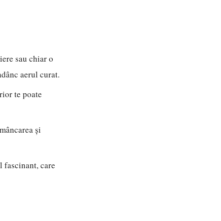
iere sau chiar o
adânc aerul curat.
rior te poate
 mâncarea și
l fascinant, care