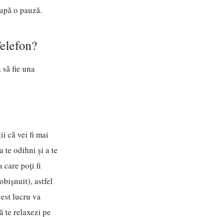
după o pauză.
elefon?
 să fie una
i că vei fi mai
 te odihni și a te
 care poți fi
obișnuit), astfel
cest lucru va
ă te relaxezi pe