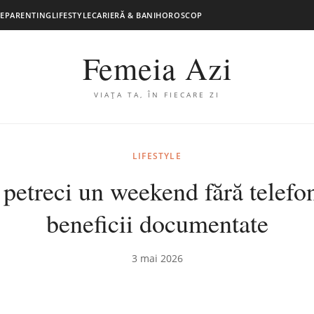
E
PARENTING
LIFESTYLE
CARIERĂ & BANI
HOROSCOP
Femeia Azi
VIAȚA TA, ÎN FIECARE ZI
LIFESTYLE
petreci un weekend fără telefon:
beneficii documentate
3 mai 2026