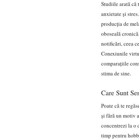
Studiile arată că
anxietate și stre
producția de mel
oboseală cronică
notificări, ceea 
Conexiunile virtu
comparațiile cons
stima de sine.
Care Sunt Se
Poate că te regăse
și fără un motiv a
concentrezi la o d
timp pentru hobby