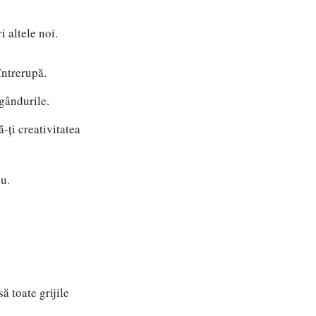
 altele noi.
 întrerupă.
 gândurile.
ă-ți creativitatea
u.
ă toate grijile