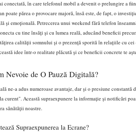
i conectată, în care telefonul mobil a devenit o prelungire a fiin
n poate părea o provocare majoră, însă este, de fapt, o investiți
ă și emoțională. Petrecerea unui weekend fără telefon înseamnă 
conecta cu tine însăți și cu lumea reală, aducând beneficii prec
ățirea calității somnului și o prezență sporită în relațiile cu cei
eastă idee într-o realitate plăcută și ce beneficii concrete te așt
 Nevoie de O Pauză Digitală?
itală ne-a adus numeroase avantaje, dar și o presiune constantă d
"la curent". Această supraexpunere la informație și notificări po
ra sănătății noastre.
ează Supraexpunerea la Ecrane?