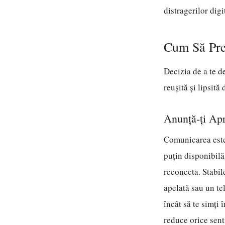
distragerilor dig
Cum Să Pre
Decizia de a te d
reușită și lipsită
Anunță-ți Apro
Comunicarea este c
puțin disponibilă
reconecta. Stabil
apelată sau un te
încât să te simți 
reduce orice sent