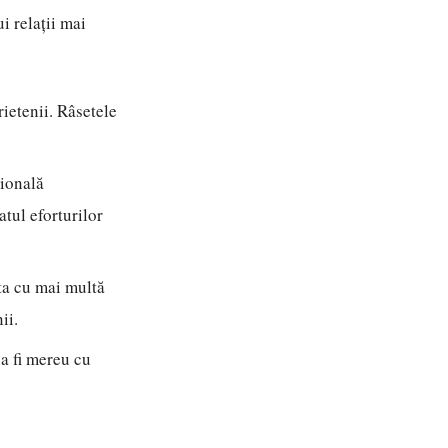
i relații mai
ietenii. Râsetele
țională
tul eforturilor
lta cu mai multă
ii.
 a fi mereu cu