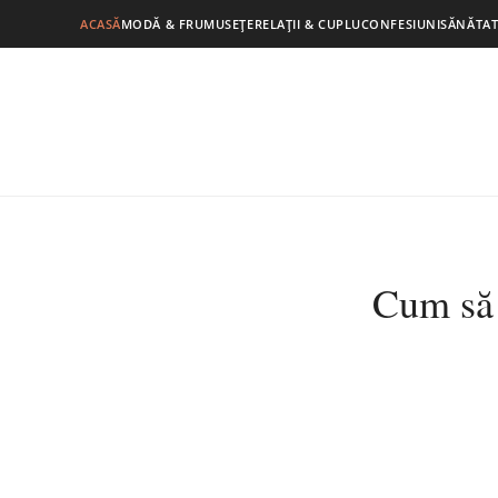
ACASĂ
MODĂ & FRUMUSEȚE
RELAȚII & CUPLU
CONFESIUNI
SĂNĂTAT
Cum să 