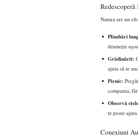
Redescoperă N
Natura are un efe
Plimbări lung
drumeție ușoar
Grădinărit:
C
ajuta să te an
Picnic:
Pregăt
compania, fără
Observă stele
te poate ajuta
Conexiuni Aut