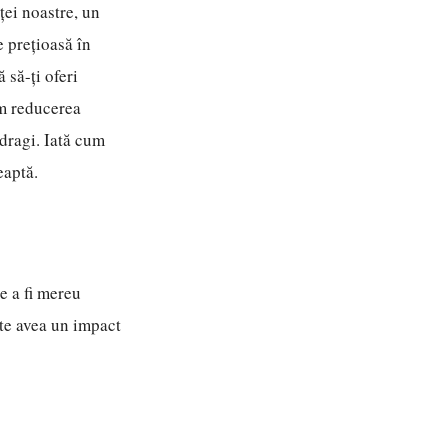
ței noastre, un
e prețioasă în
să-ți oferi
um reducerea
 dragi. Iată cum
eaptă.
e a fi mereu
ate avea un impact