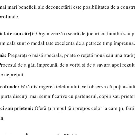
ai mari beneficii ale deconectării este posibilitatea de a constru
profunde.
ietate sau cărți:
Organizează o seară de jocuri cu familia sau pr
 amicală sunt o modalitate excelentă de a petrece timp împreună.
nă:
Preparați o masă specială, poate o rețetă nouă sau una tradi
ocesul de a găti împreună, de a vorbi și de a savura apoi rezulta
de neprețuit.
profunde:
Fără distragerea telefonului, vei observa că poți ascu
i purta discuții mai semnificative cu partenerul, copiii sau prieten
ci sau prieteni:
Oferă-ți timpul tău prețios celor la care ții, fără
an.