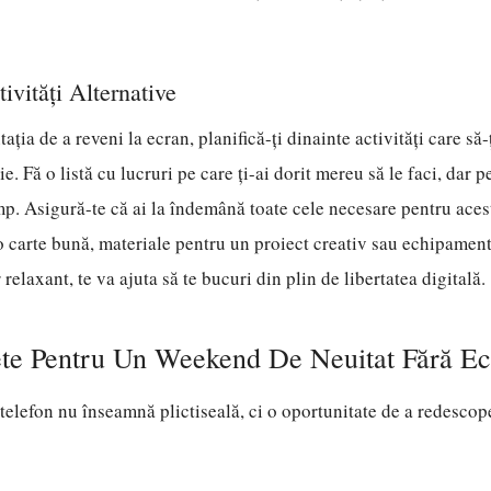
ivități Alternative
tația de a reveni la ecran, planifică-ți dinainte activități care să
e. Fă o listă cu lucruri pe care ți-ai dorit mereu să le faci, dar p
mp. Asigură-te că ai la îndemână toate cele necesare pentru aceste
o carte bună, materiale pentru un proiect creativ sau echipament
relaxant, te va ajuta să te bucuri din plin de libertatea digitală.
ete Pentru Un Weekend De Neuitat Fără Ec
elefon nu înseamnă plictiseală, ci o oportunitate de a redescop