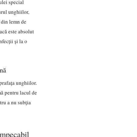
ulei special
rul unghiilor,
u din lemn de
acă este absolut
fecții și la o
ună
prafața unghiilor.
mă pentru lacul de
tru a nu subția
 impecabil