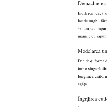
Demachierea ș
Indiferent dacă a
lac de unghii făr
sebum sau impurit
mâinile cu săpun 
Modelarea ungh
Decide-ți forma do
într-o singură dir
lungimea uniformă
agăța.
Îngrijirea cut