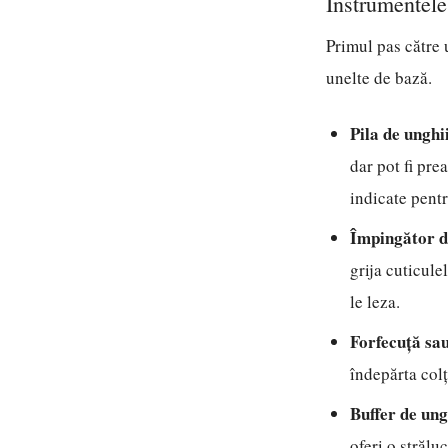
Instrumentele
Primul pas către 
unelte de bază.
Pila de unghi
dar pot fi pre
indicate pentr
Împingător d
grija cuticule
le leza.
Forfecuță sau
îndepărta colț
Buffer de ungh
oferi o strălu