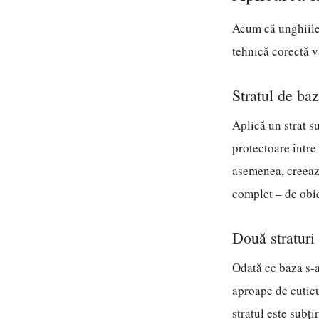
Acum că unghiile 
tehnică corectă v
Stratul de baz
Aplică un strat s
protectoare între
asemenea, creează
complet – de obi
Două straturi 
Odată ce baza s-a
aproape de cuticu
stratul este subți