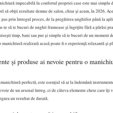
anichiură impecabilă în confortul propriei case este mai simplu de
bil să obții rezultate demne de salon, chiar și acum, în 2026. Ace
u pas prin întregul proces, de la pregătirea unghiilor până la ap
u-te să te bucuri de unghii frumoase și îngrijite fără a părăsi pra
isești timp, bani sau pur și simplu să te bucuri de un moment de
 manichiură realizată acasă poate fi o experiență relaxantă și pli
nte și produse ai nevoie pentru o manichiu
 manichiură perfectă, este esențial să ai la îndemână instrument
evoie de un arsenal întreg, ci de câteva elemente cheie care îți v
sigura un rezultat de durată.