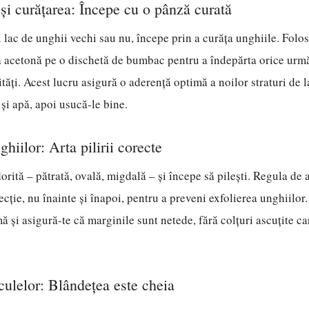
i curățarea: Începe cu o pânză curată
i lac de unghii vechi sau nu, începe prin a curăța unghiile. Folo
ă acetonă pe o dischetă de bumbac pentru a îndepărta orice urmă
ăți. Acest lucru asigură o aderență optimă a noilor straturi de la
și apă, apoi usucă-le bine.
iilor: Arta pilirii corecte
rită – pătrată, ovală, migdală – și începe să pilești. Regula de a
ecție, nu înainte și înapoi, pentru a preveni exfolierea unghiilor
 și asigură-te că marginile sunt netede, fără colțuri ascuțite ca
iculelor: Blândețea este cheia