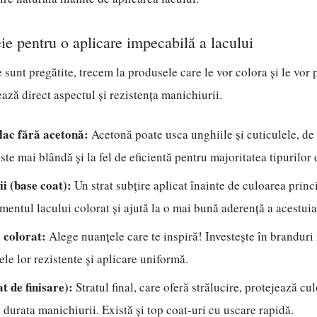
ie pentru o aplicare impecabilă a lacului
 sunt pregătite, trecem la produsele care le vor colora și le vor p
ează direct aspectul și rezistența manichiurii.
lac fără acetonă:
Acetonă poate usca unghiile și cuticulele, de
ste mai blândă și la fel de eficientă pentru majoritatea tipurilor 
i (base coat):
Un strat subțire aplicat înainte de culoarea princ
entul lacului colorat și ajută la o mai bună aderență a acestuia
 colorat:
Alege nuanțele care te inspiră! Investește în branduri
le lor rezistente și aplicare uniformă.
t de finisare):
Stratul final, care oferă strălucire, protejează cu
 durata manichiurii. Există și top coat-uri cu uscare rapidă.