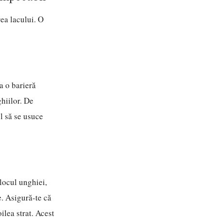
ea lacului. O
a o barieră
hiilor. De
l să se usuce
jlocul unghiei,
e. Asigură-te că
ilea strat. Acest