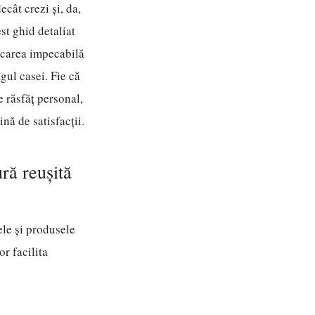
cât crezi și, da,
st ghid detaliat
licarea impecabilă
gul casei. Fie că
 răsfăț personal,
nă de satisfacții.
ră reușită
ele și produsele
or facilita