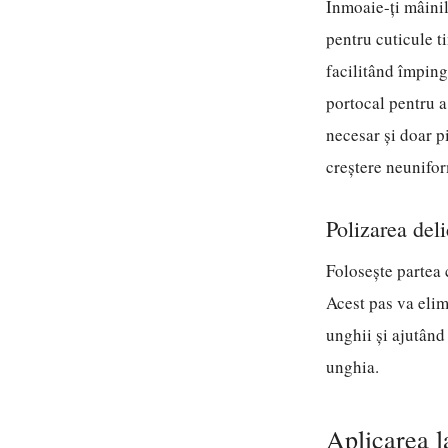
Înmoaie-ți mâinil
pentru cuticule t
facilitând împing
portocal pentru a
necesar și doar p
creștere neunifo
Polizarea del
Folosește partea 
Acest pas va elim
unghii și ajutând
unghia.
Aplicarea l