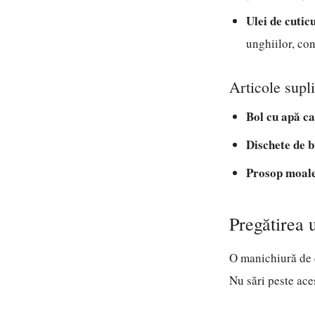
Ulei de cuticu
unghiilor, con
Articole supl
Bol cu apă ca
Dischete de b
Prosop moal
Pregătirea 
O manichiură de d
Nu sări peste ace