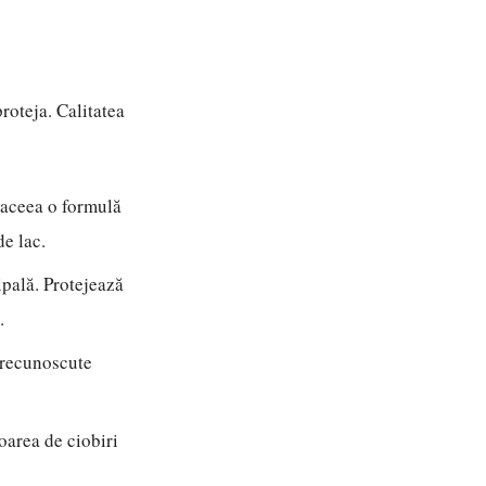
roteja. Calitatea
 aceea o formulă
de lac.
ipală. Protejează
.
 recunoscute
loarea de ciobiri