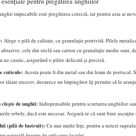
 esențiale pentru pregătirea unghiilor
unghii impecabile este pregătirea corectă, iar pentru asta ai nev
i:
Alege o pilă de calitate, cu granulație potrivită. Pilele metalic
a abrazive; cele din sticlă sau carton cu granulație medie sunt, d
u uz casnic, asigurând o pilire delicată și precisă.
e cuticule:
Acesta poate fi din metal sau din lemn de portocal. S
lor tăiate excesiv, deoarece un împingător îți permite să le aranje
 clește de unghii:
Indispensabile pentru scurtarea unghiilor sau
urile rebele, dacă este necesar. Asigură-te că sunt bine ascuțite 
ii (pilă de lustruit):
Cu mai multe fețe, pentru a netezi suprafaț
cire naturală înainte de aplicarea lacului.