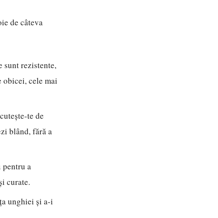
oie de câteva
e sunt rezistente,
e obicei, cele mai
cutește-te de
zi blând, fără a
 pentru a
și curate.
a unghiei și a-i