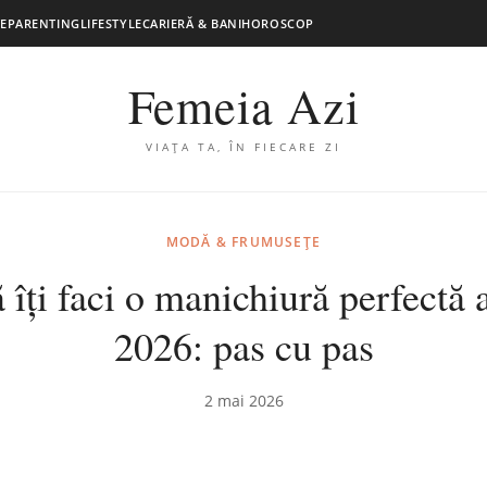
E
PARENTING
LIFESTYLE
CARIERĂ & BANI
HOROSCOP
Femeia Azi
VIAȚA TA, ÎN FIECARE ZI
MODĂ & FRUMUSEȚE
îți faci o manichiură perfectă 
2026: pas cu pas
2 mai 2026