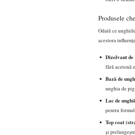
Produsele che
Odată ce unghiile
acestora influenț
Dizolvant de 
fără acetonă e
Bază de unghi
unghia de pigm
Lac de unghii
pentru formule
Top coat (stra
și prelungește