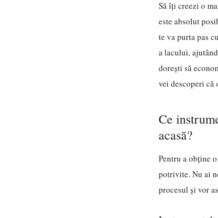
Să îți creezi o m
este absolut posi
te va purta pas c
a lacului, ajutând
dorești să econom
vei descoperi că o
Ce instrume
acasă?
Pentru a obține o
potrivite. Nu ai n
procesul și vor a