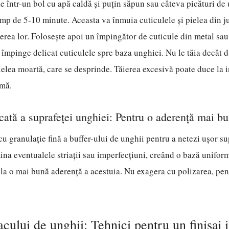
e într-un bol cu apă caldă și puțin săpun sau câteva picături de 
imp de 5-10 minute. Aceasta va înmuia cuticulele și pielea din ju
erea lor. Folosește apoi un împingător de cuticule din metal sa
 împinge delicat cuticulele spre baza unghiei. Nu le tăia decât d
ielea moartă, care se desprinde. Tăierea excesivă poate duce la in
rmă.
icată a suprafeței unghiei: Pentru o aderență mai b
cu granulație fină a buffer-ului de unghii pentru a netezi ușor su
ina eventualele striații sau imperfecțiuni, creând o bază unifor
 la o mai bună aderență a acestuia. Nu exagera cu polizarea, pen
acului de unghii: Tehnici pentru un finisaj