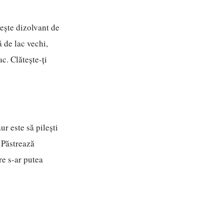
sește dizolvant de
 de lac vechi,
c. Clătește-ți
ur este să pilești
. Păstrează
re s-ar putea