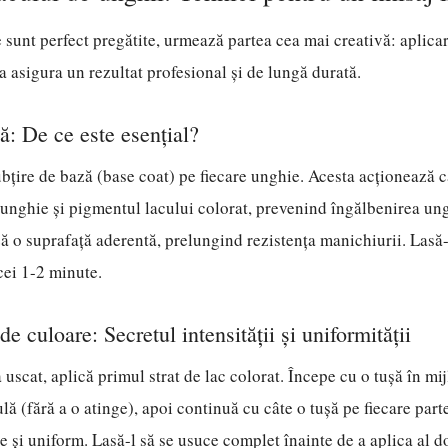
sunt perfect pregătite, urmează partea cea mai creativă: aplicar
a asigura un rezultat profesional și de lungă durată.
ă: De ce este esențial?
ubțire de bază (base coat) pe fiecare unghie. Acesta acționează c
 unghie și pigmentul lacului colorat, prevenind îngălbenirea ung
 o suprafață aderentă, prelungind rezistența manichiurii. Lasă-
cei 1-2 minute.
de culoare: Secretul intensității și uniformității
 uscat, aplică primul strat de lac colorat. Începe cu o tușă în mi
lă (fără a o atinge), apoi continuă cu câte o tușă pe fiecare part
re și uniform. Lasă-l să se usuce complet înainte de a aplica al do