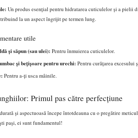
le:
Un produs esențial pentru hidratarea cuticulelor și a pielii d
tribuind la un aspect îngrijit pe termen lung.
imentare utile
ldă și săpun (sau ulei):
Pentru înmuierea cuticulelor.
umbac și bețișoare pentru urechi:
Pentru curățarea excesului și
e:
Pentru a-ți usca mâinile.
unghiilor: Primul pas către perfecțiune
urată și aspectuoasă începe întotdeauna cu o pregătire meticul
ști pași, ei sunt fundamentul!