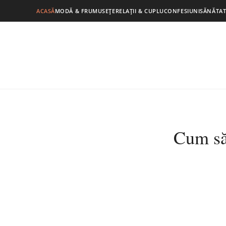
ACASĂ
MODĂ & FRUMUSEȚE
RELAȚII & CUPLU
CONFESIUNI
SĂNĂTAT
Cum să 