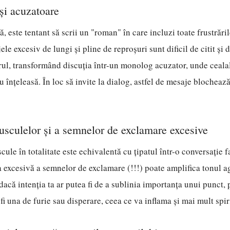
și acuzatoare
, este tentant să scrii un "roman" în care incluzi toate frustrăril
e excesiv de lungi și pline de reproșuri sunt dificil de citit și d
rul, transformând discuția într-un monolog acuzator, unde ceala
u înțeleasă. În loc să invite la dialog, astfel de mesaje blochează
usculelor și a semnelor de exclamare excesive
ule în totalitate este echivalentă cu țipatul într-o conversație fa
ea excesivă a semnelor de exclamare (!!!) poate amplifica tonul agr
dacă intenția ta ar putea fi de a sublinia importanța unui punct, 
fi una de furie sau disperare, ceea ce va inflama și mai mult spir