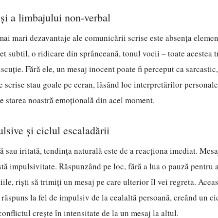
 și a limbajului non-verbal
mai mari dezavantaje ale comunicării scrise este absența elemen
t subtil, o ridicare din sprânceană, tonul vocii – toate acestea 
iscuție. Fără ele, un mesaj inocent poate fi perceput ca sarcastic,
e scrise stau goale pe ecran, lăsând loc interpretărilor personal
de starea noastră emoțională din acel moment.
lsive și ciclul escaladării
ă sau iritată, tendința naturală este de a reacționa imediat. Mesa
tă impulsivitate. Răspunzând pe loc, fără a lua o pauză pentru a-
ile, riști să trimiți un mesaj pe care ulterior îl vei regreta. Acea
răspuns la fel de impulsiv de la cealaltă persoană, creând un ci
nflictul crește în intensitate de la un mesaj la altul.