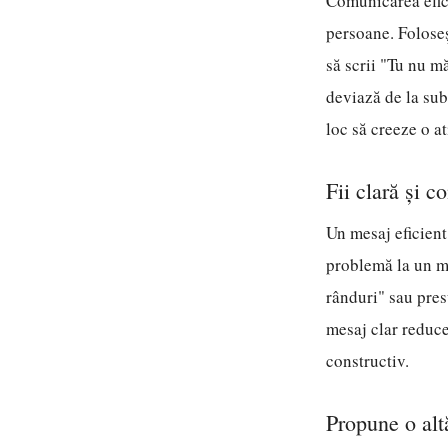
Comunicarea efici
persoane. Foloseșt
să scrii "Tu nu m
deviază de la sub
loc să creeze o a
Fii clară și c
Un mesaj eficient
problemă la un mo
rânduri" sau pres
mesaj clar reduce 
constructiv.
Propune o al