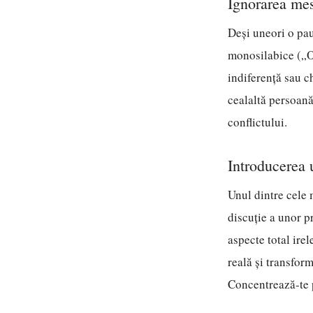
Ignorarea mes
Deși uneori o pau
monosilabice („OK
indiferență sau ch
cealaltă persoană
conflictului.
Introducerea 
Unul dintre cele 
discuție a unor p
aspecte total ire
reală și transfor
Concentrează-te 