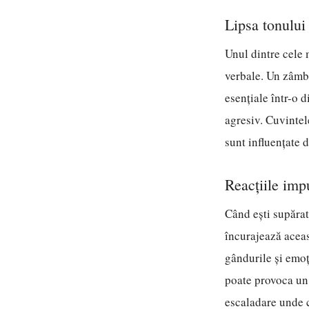
Lipsa tonului
Unul dintre cele 
verbale. Un zâmbe
esențiale într-o d
agresiv. Cuvintel
sunt influențate 
Reacțiile impu
Când ești supărat
încurajează aceas
gândurile și emoți
poate provoca un 
escaladare unde co