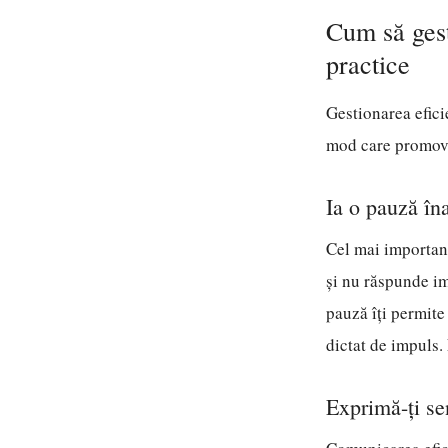
Cum să gest
practice
Gestionarea efici
mod care promove
Ia o pauză în
Cel mai important
și nu răspunde im
pauză îți permite
dictat de impuls. 
Exprimă-ți se