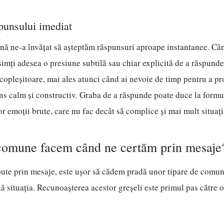
punsului imediat
nă ne-a învățat să așteptăm răspunsuri aproape instantanee. Câ
simți adesea o presiune subtilă sau chiar explicită de a răspunde
 copleșitoare, mai ales atunci când ai nevoie de timp pentru a pro
s calm și constructiv. Graba de a răspunde poate duce la formu
r emoții brute, care nu fac decât să complice și mai mult situați
 comune facem când ne certăm prin mesaje
pute prin mesaje, este ușor să cădem pradă unor tipare de comuni
ză situația. Recunoașterea acestor greșeli este primul pas către 