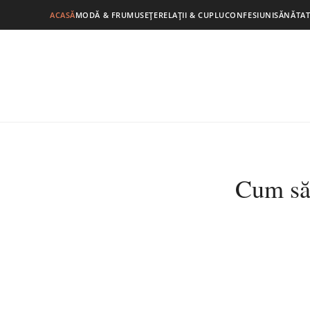
ACASĂ
MODĂ & FRUMUSEȚE
RELAȚII & CUPLU
CONFESIUNI
SĂNĂTAT
Cum să 