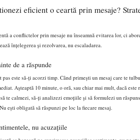
ionezi eficient o ceartă prin mesaje? Strat
entă a conflictelor prin mesaje nu înseamnă evitarea lor, ci abor
ază înțelegerea și rezolvarea, nu escaladarea.
ainte de a răspunde
 pas este să-ți acorzi timp. Când primești un mesaj care te tulb
ediat. Așteaptă 10 minute, o oră, sau chiar mai mult, dacă este 
 să te calmezi, să-ți analizezi emoțiile și să formulezi un răspun
Nu ești obligată să răspunzi pe loc la fiecare mesaj.
ntimentele, nu acuzațiile