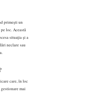
nd primești un
 pe loc. Această
cesa situația și a
lări neclare sau
a.
?
care care, în loc
o gestionare mai