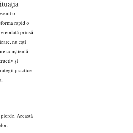
ituația
evenit o
nsforma rapid o
t vreodată prinsă
care, nu ești
are conștientă
ructiv și
trategii practice
a.
 pierde. Această
lor.