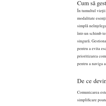
Cum să gesti
În tumultul vieți
modalitate esenți
simplă neînțeleger
într-un schimb te
singură. Gestiona
pentru a evita es
prioritizarea comu
pentru a naviga ac
De ce devin
Comunicarea este 
simplificare poate