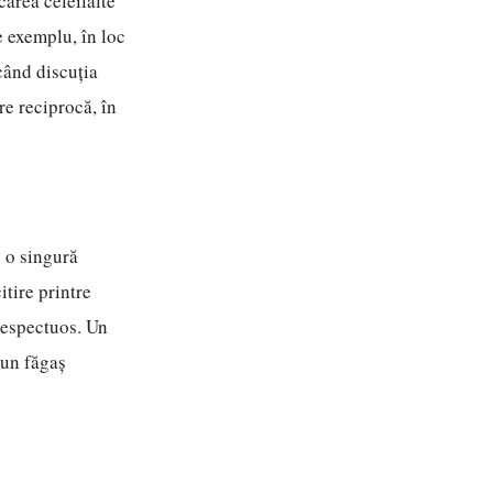
area celeilalte
e exemplu, în loc
când discuția
re reciprocă, în
e o singură
itire printre
 respectuos. Un
 un făgaș