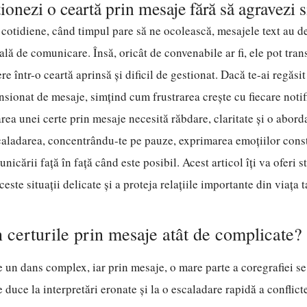
onezi o ceartă prin mesaje fără să agravezi s
i cotidiene, când timpul pare să ne ocolească, mesajele text au d
ală de comunicare. Însă, oricât de convenabile ar fi, ele pot tra
e într-o ceartă aprinsă și dificil de gestionat. Dacă te-ai regăsi
nsionat de mesaje, simțind cum frustrarea crește cu fiecare notifi
rea unei certe prin mesaje necesită răbdare, claritate și o abord
caladarea, concentrându-te pe pauze, exprimarea emoțiilor const
nicării față în față când este posibil. Acest articol îți va oferi s
este situații delicate și a proteja relațiile importante din viața t
 certurile prin mesaje atât de complicate?
un dans complex, iar prin mesaje, o mare parte a coregrafiei se
 duce la interpretări eronate și la o escaladare rapidă a conflicte