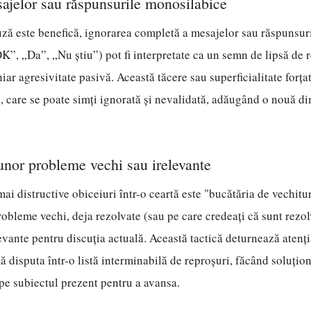
ajelor sau răspunsurile monosilabice
ză este benefică, ignorarea completă a mesajelor sau răspunsuri
”, „Da”, „Nu știu”) pot fi interpretate ca un semn de lipsă de r
iar agresivitate pasivă. Această tăcere sau superficialitate forțat
, care se poate simți ignorată și nevalidată, adăugând o nouă d
unor probleme vechi sau irelevante
mai distructive obiceiuri într-o ceartă este "bucătăria de vechitu
robleme vechi, deja rezolvate (sau pe care credeați că sunt rezol
levante pentru discuția actuală. Această tactică deturnează atenț
mă disputa într-o listă interminabilă de reproșuri, făcând soluțio
pe subiectul prezent pentru a avansa.