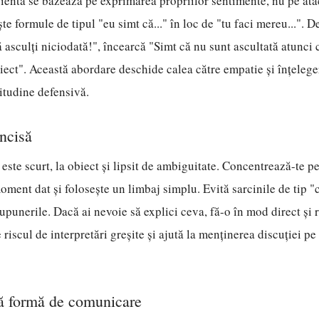
entă se bazează pe exprimarea propriilor sentimente, nu pe atac
e formule de tipul "eu simt că..." în loc de "tu faci mereu...". D
ă asculți niciodată!", încearcă "Simt că nu sunt ascultată atunci 
iect". Această abordare deschide calea către empatie și înțelege
titudine defensivă.
oncisă
 este scurt, la obiect și lipsit de ambiguitate. Concentrează-te p
ment dat și folosește un limbaj simplu. Evită sarcinile de tip "c
upunerile. Dacă ai nevoie să explici ceva, fă-o în mod direct și
riscul de interpretări greșite și ajută la menținerea discuției pe
tă formă de comunicare