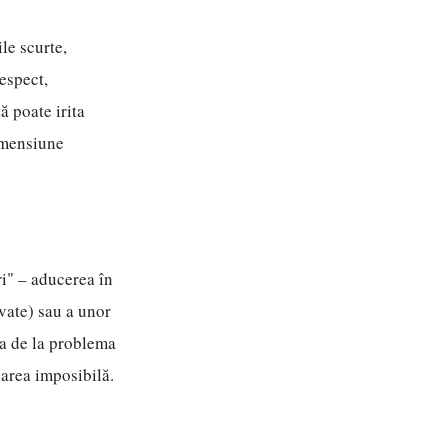
le scurte,
espect,
ă poate irita
imensiune
ri" – aducerea în
vate) sau a unor
ia de la problema
narea imposibilă.