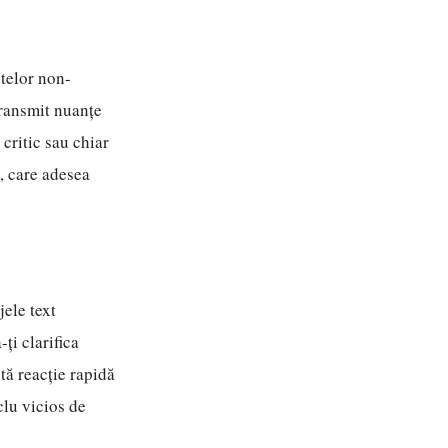
telor non-
transmit nuanțe
 critic sau chiar
e, care adesea
jele text
ți clarifica
stă reacție rapidă
clu vicios de