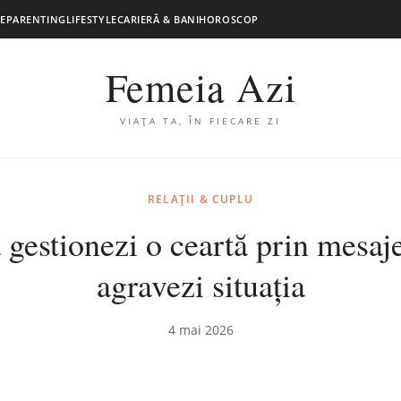
E
PARENTING
LIFESTYLE
CARIERĂ & BANI
HOROSCOP
Femeia Azi
VIAȚA TA, ÎN FIECARE ZI
RELAȚII & CUPLU
gestionezi o ceartă prin mesaje
agravezi situația
4 mai 2026