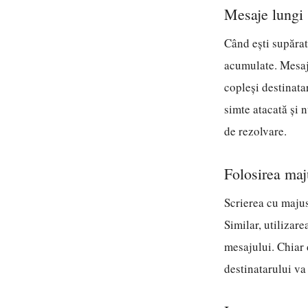
Mesaje lungi 
Când ești supărată
acumulate. Mesajel
copleși destinata
simte atacată și n
de rezolvare.
Folosirea maj
Scrierea cu majusc
Similar, utilizar
mesajului. Chiar 
destinatarului va 