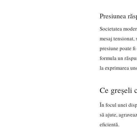
Presiunea răs
Societatea moder
mesaj tensionat, 
presiune poate fi
formula un răspun
la exprimarea uno
Ce greșeli
În focul unei dis
să ajute, agravea
eficientă.