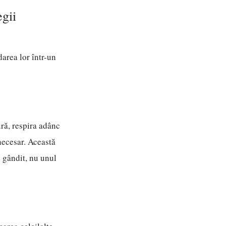
egii
darea lor într-un
ură, respira adânc
necesar. Această
s gândit, nu unul