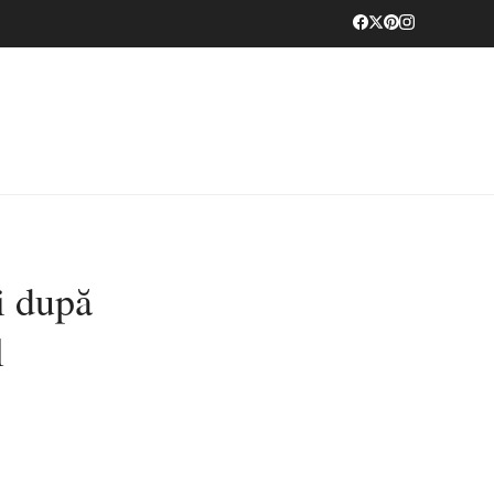
i după
l