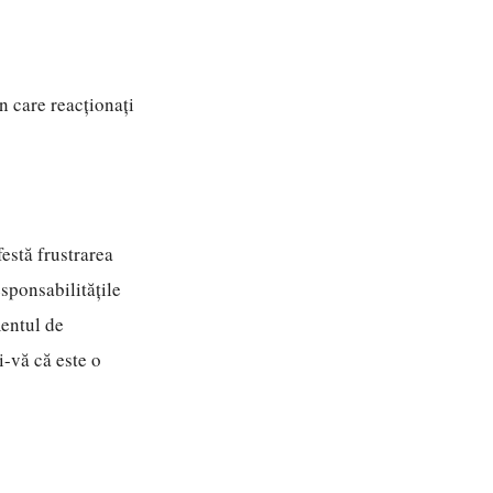
n care reacționați
estă frustrarea
sponsabilitățile
mentul de
i-vă că este o