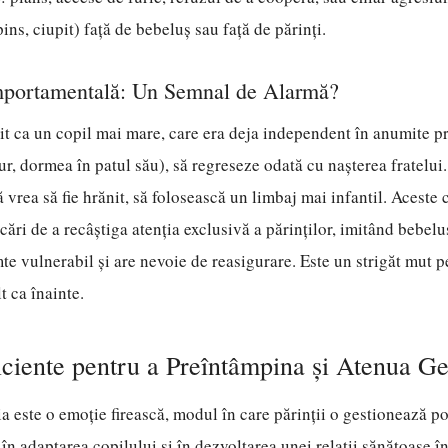
ins, ciupit) față de bebeluș sau față de părinți.
portamentală: Un Semnal de Alarmă?
t ca un copil mai mare, care era deja independent în anumite pr
ur, dormea în patul său), să regreseze odată cu nașterea fratelui.
ă vrea să fie hrănit, să folosească un limbaj mai infantil. Acest
cări de a recâștiga atenția exclusivă a părinților, imitând bebelu
te vulnerabil și are nevoie de reasigurare. Este un strigăt mut pe
lt ca înainte.
ficiente pentru a Preîntâmpina și Atenua Ge
a este o emoție firească, modul în care părinții o gestionează po
n adaptarea copilului și în dezvoltarea unei relații sănătoase înt