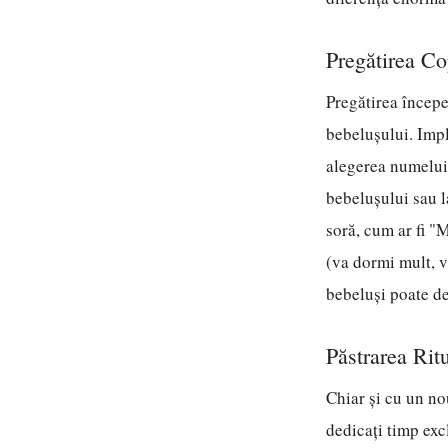
Pregătirea Co
Pregătirea începe
bebelușului. Impli
alegerea numelui 
bebelușului sau l
soră, cum ar fi "
(va dormi mult, v
bebeluși poate de
Păstrarea Rit
Chiar și cu un nou
dedicați timp exc