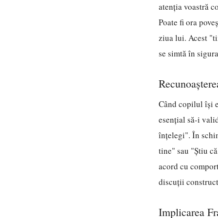
atenția voastră c
Poate fi ora poveș
ziua lui. Acest "t
se simtă în sigur
Recunoașterea
Când copilul își 
esențial să-i vali
înțelegi". În sch
tine" sau "Știu c
acord cu comporta
discuții construct
Implicarea Fr