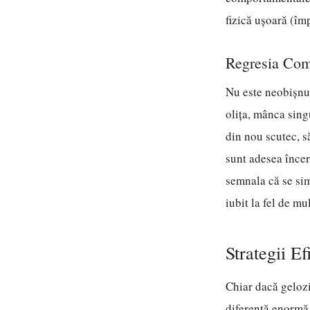
fizică ușoară (împ
Regresia Com
Nu este neobișnui
olița, mânca sing
din nou scutec, s
sunt adesea încer
semnala că se sim
iubit la fel de mu
Strategii E
Chiar dacă gelozi
diferență enormă î