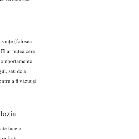
ivințe (folosea
 El ar putea cere
e comportamente
șul, sau de a
ntru a fi văzut și
lozia
ate face o
re frați.