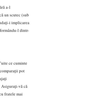
ără a-l
ucă un scutec (sub
udați-i implicarea
nsformându-l dintr-
 "uite ce cuminte
e comparații pot
jați
l. Asigurați-vă că
cu fratele mai