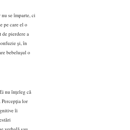
 nu se împarte, ci
e pe care el o
t de pierdere a
confuzie și, în
are bebelușul o
Ei nu înțeleg că
. Percepția lor
gnitive îi
estări
ne verbală sau