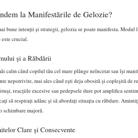
dem la Manifestările de Gelozie?
mai bune intenții și strategii, gelozia se poate manifesta. Modul î
este crucial.
mului și a Răbdării
ămâi calm când copilul tău cel mare plânge neîncetat sau își manif
e nepotrivite, mai ales când ești deja obosită și copleșită de re
otuși, reacțiile excesive sau pedepsele dure pot amplifica senti
ați să respirați adânc și să abordați situația cu răbdare. Amintiț
a o schimbare majoră.
mitelor Clare și Consecvente