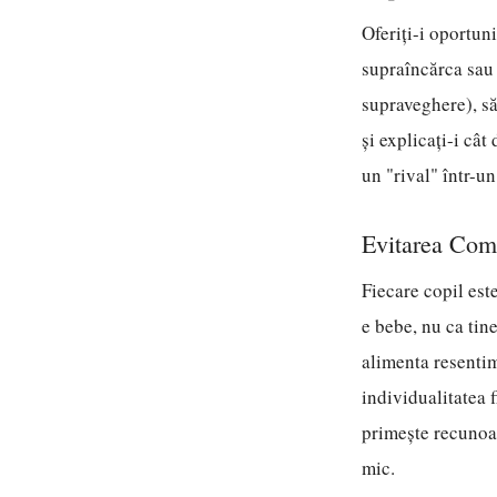
Oferiți-i oportuni
supraîncărca sau 
supraveghere), să
și explicați-i cât
un "rival" într-u
Evitarea Compa
Fiecare copil est
e bebe, nu ca tine
alimenta resentim
individualitatea f
primește recunoaș
mic.