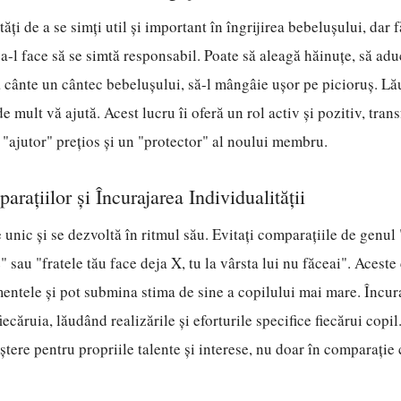
tăți de a se simți util și important în îngrijirea bebelușului, dar f
a-l face să se simtă responsabil. Poate să aleagă hăinuțe, să ad
 cânte un cântec bebelușului, să-l mângâie ușor pe picioruș. Lă
 de mult vă ajută. Acest lucru îi oferă un rol activ și pozitiv, tra
n "ajutor" prețios și un "protector" al noului membru.
rațiilor și Încurajarea Individualității
e unic și se dezvoltă în ritmul său. Evitați comparațiile de genul
" sau "fratele tău face deja X, tu la vârsta lui nu făceai". Acest
entele și pot submina stima de sine a copilului mai mare. Încura
iecăruia, lăudând realizările și eforturile specifice fiecărui copi
tere pentru propriile talente și interese, nu doar în comparație 