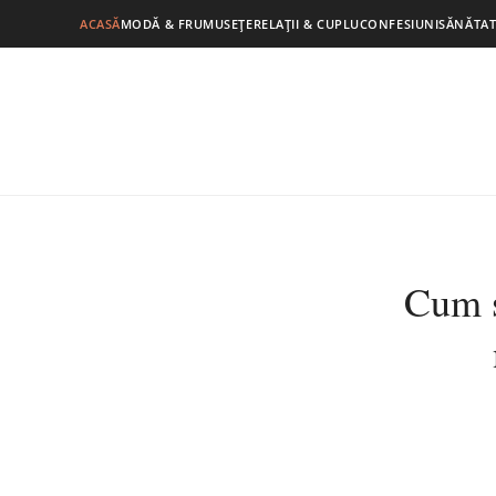
ACASĂ
MODĂ & FRUMUSEȚE
RELAȚII & CUPLU
CONFESIUNI
SĂNĂTAT
Cum s