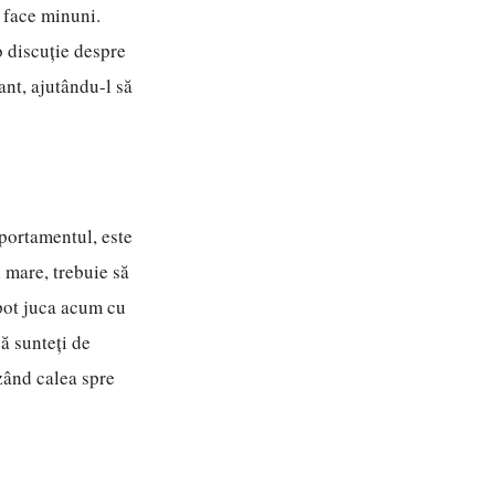
t face minuni.
o discuție despre
ant, ajutându-l să
mportamentul, este
i mare, trebuie să
 pot juca acum cu
ă sunteți de
izând calea spre