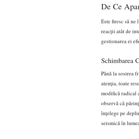
De Ce Apar
Este firesc să ne
reacții atât de in
gestionarea ei efi
Schimbarea Ce
Până la sosirea f
atenția, toate re
modifică radical 
observă că părinț
înțelege pe depli
seismică în lumea