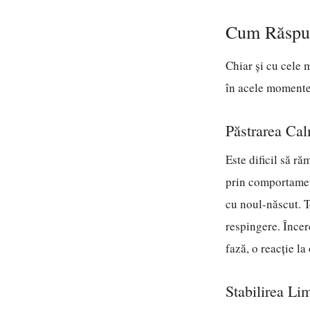
Cum Răspun
Chiar și cu cele 
în acele momente 
Păstrarea Cal
Este dificil să r
prin comportament
cu noul-născut. T
respingere. Încerc
fază, o reacție l
Stabilirea Li