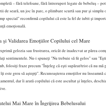
ompletă – fără telefoane, fără întreruperi legate de bebeluș – po
tii de seară, un joc în parc, o plimbare scurtă sau pur și simplu 
imp special" reconfirmă copilului că este la fel de iubit și import
anță emoțională.
 și Validarea Emoțiilor Copilului cel Mare
exprimă gelozia sau frustrarea, oricât de inadecvat ar părea co
dați sentimentele. Nu-i spuneți "Nu trebuie să fii gelos" sau "Eșt
imb, folosiți fraze precum "Înțeleg că ești supărat/trist că nu mă
ă îți este greu să aștepți". Recunoașterea emoțiilor nu înseamnă c
mentul, dar îi arată copilului că este ascultat și înțeles, desch
ive.
atelui Mai Mare în Îngrijirea Bebelusului