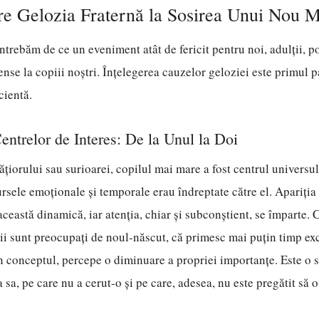
e Gelozia Fraternă la Sosirea Unui Nou
 întrebăm de ce un eveniment atât de fericit pentru noi, adulții, 
tense la copiii noștri. Înțelegerea cauzelor geloziei este primul p
cientă.
ntrelor de Interes: De la Unul la Doi
rățiorului sau surioarei, copilul mai mare a fost centrul universul
sursele emoționale și temporale erau îndreptate către el. Apariți
această dinamică, iar atenția, chiar și subconștient, se împarte.
ii sunt preocupați de noul-născut, că primesc mai puțin timp exc
n conceptul, percepe o diminuare a propriei importanțe. Este o
 sa, pe care nu a cerut-o și pe care, adesea, nu este pregătit să 