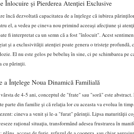
e Înlocuire și Pierderea Atenției Exclusive
re încă dezvoltată capacitatea de a înțelege că iubirea părinților
ntru el, a vedea pe cineva nou primind aceeași afecțiune și atenți
ate fi interpretat ca un semn că a fost "înlocuit". Acest sentimen
giat și a exclusivității atenției poate genera o tristețe profundă, 
lozie. El nu este gelos pe bebeluș în sine, ci pe schimbarea pe c
a cu părinții.
de a Înțelege Noua Dinamică Familială
 vârsta de 4-5 ani, conceptul de "frate" sau "soră" este abstract. 
e parte din familie și că relația lor cu aceasta va evolua în timp
rezent: cineva a venit și le-a "furat" părinții. Lipsa maturității co
eseze rațional situația, transformând adesea frustrarea în manif
plâns, accese de furie, refuzul de a coopera, sau chiar agresiu