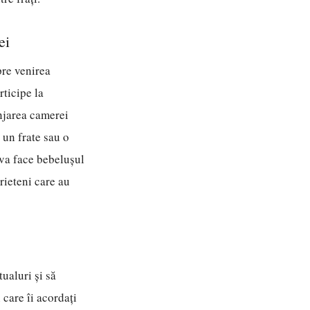
ei
pre venirea
rticipe la
anjarea camerei
 un frate sau o
 va face bebelușul
rieteni care au
tualuri și să
 care îi acordați