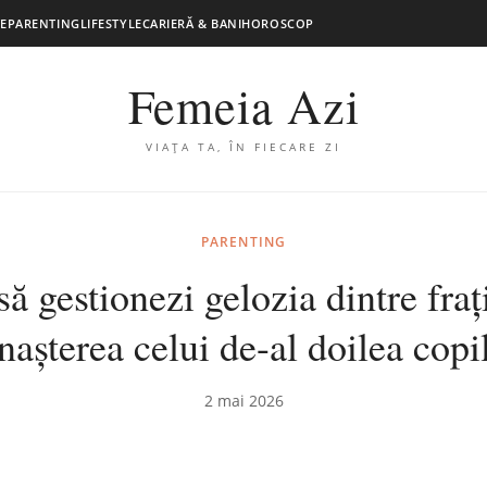
E
PARENTING
LIFESTYLE
CARIERĂ & BANI
HOROSCOP
Femeia Azi
VIAȚA TA, ÎN FIECARE ZI
PARENTING
ă gestionezi gelozia dintre fraț
nașterea celui de-al doilea copi
2 mai 2026