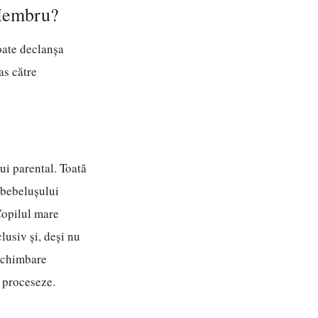
 Membru?
poate declanșa
as către
ui parental. Toată
a bebelușului
 Copilul mare
lusiv și, deși nu
 schimbare
o proceseze.