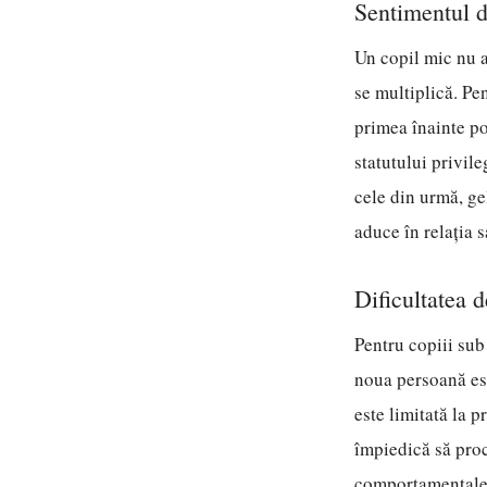
Sentimentul d
Un copil mic nu a
se multiplică. Pe
primea înainte po
statutului privile
cele din urmă, ge
aduce în relația s
Dificultatea 
Pentru copiii sub
noua persoană est
este limitată la p
împiedică să proc
comportamentale: 