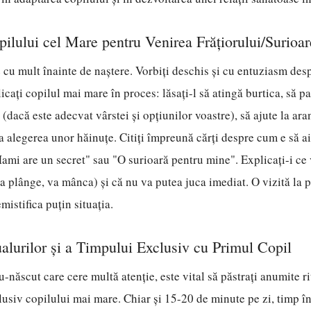
pilului cel Mare pentru Venirea Frățiorului/Surioar
 cu mult înainte de naștere. Vorbiți deschis și cu entuziasm des
cați copilul mai mare în proces: lăsați-l să atingă burtica, să pa
(dacă este adecvat vârstei și opțiunilor voastre), să ajute la ar
a alegerea unor hăinuțe. Citiți împreună cărți despre cum e să ai
Mami are un secret" sau "O surioară pentru mine". Explicați-i ce
a plânge, va mânca) și că nu va putea juca imediat. O vizită la p
mistifica puțin situația.
ualurilor și a Timpului Exclusiv cu Primul Copil
-născut care cere multă atenție, este vital să păstrați anumite ri
lusiv copilului mai mare. Chiar și 15-20 de minute pe zi, timp în