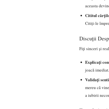
aceasta devin
Cititul cărțil
Citiți-le împr
Discuții Desp
Fiți sinceri și re
Explicați co
joacă imediat.
Validați sent
mereu că vine
a iubirii neco