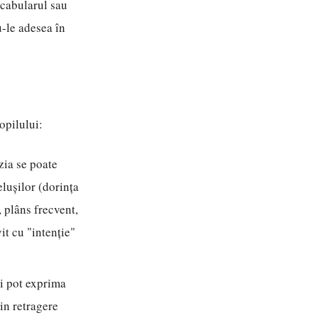
ocabularul sau
-le adesea în
opilului:
zia se poate
lușilor (dorința
, plâns frecvent,
it cu "intenție"
și pot exprima
in retragere