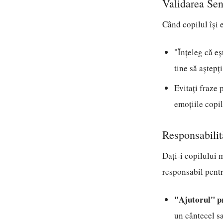
Validarea Sen
Când copilul își e
"Înțeleg că eș
tine să aștepți
Evitați fraze 
emoțiile copil
Responsabilit
Dați-i copilului m
responsabil pent
"Ajutorul" p
un cântecel sa