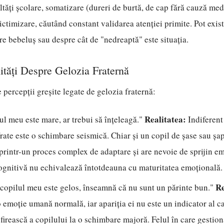
ultăți școlare, somatizare (dureri de burtă, de cap fără cauză med
ictimizare, căutând constant validarea atenției primite. Pot exis
e bebeluș sau despre cât de "nedreaptă" este situația.
lități Despre Gelozia Fraternă
percepții greșite legate de gelozia fraternă:
Realitatea:
l meu este mare, ar trebui să înțeleagă."
Indiferent
rate este o schimbare seismică. Chiar și un copil de șase sau șap
printr-un proces complex de adaptare și are nevoie de sprijin em
ognitivă nu echivalează întotdeauna cu maturitatea emoțională.
Re
copilul meu este gelos, înseamnă că nu sunt un părinte bun."
 emoție umană normală, iar apariția ei nu este un indicator al cal
 firească a copilului la o schimbare majoră. Felul în care gestio