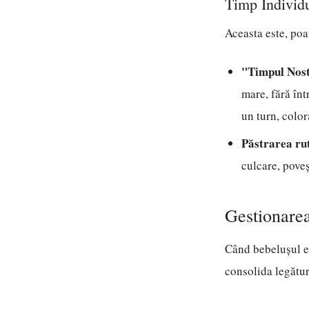
Timp Individu
Aceasta este, poa
"Timpul Nost
mare, fără înt
un turn, color
Păstrarea ru
culcare, poveș
Gestionare
Când bebelușul es
consolida legătura