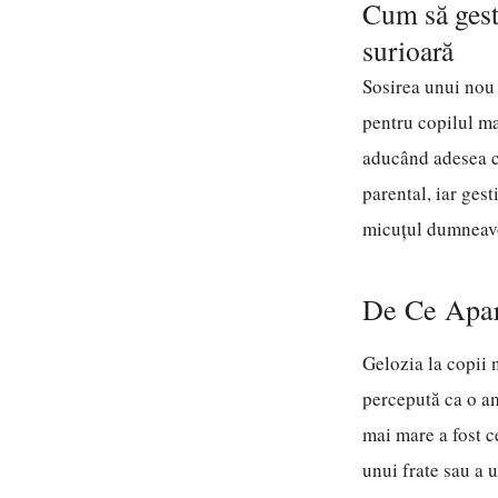
Cum să gesti
surioară
Sosirea unui nou 
pentru copilul ma
aducând adesea cu
parental, iar gest
micuțul dumneavoa
De Ce Apar
Gelozia la copii 
percepută ca o am
mai mare a fost c
unui frate sau a 