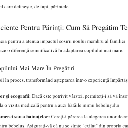
el care definește, de fapt, părintele.
ficiente Pentru Părinți: Cum Să Pregătim T
heia pentru a atenua impactul sosirii noului membru al familiei
ace o diferență semnificativă în adaptarea copilului mai mare.
pilului Mai Mare În Pregătiri
pil în proces, transformând așteptarea într-o experiență împărtăș
or și ecografii:
Dacă este potrivit vârstei, permiteți-i să vă înso
la o vizită medicală pentru a auzi bătăile inimii bebelușului.
amerei sau a hainuțelor:
Cereți-i părerea la alegerea unor deco
ntru bebeluș. Asigurați-vă că nu se simte "exilat" din propria c