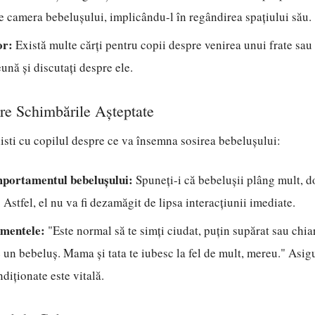
e camera bebelușului, implicându-l în regândirea spațiului său.
or:
Există multe cărți pentru copii despre venirea unui frate sau 
eună și discutați despre ele.
re Schimbările Așteptate
alisti cu copilul despre ce va însemna sosirea bebelușului:
mportamentul bebelușului:
Spuneți-i că bebelușii plâng mult, d
 Astfel, el nu va fi dezamăgit de lipsa interacțiunii imediate.
imentele:
"Este normal să te simți ciudat, puțin supărat sau chiar
 un bebeluș. Mama și tata te iubesc la fel de mult, mereu." Asig
ndiționate este vitală.