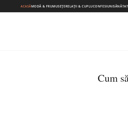
ACASĂ
MODĂ & FRUMUSEȚE
RELAȚII & CUPLU
CONFESIUNI
SĂNĂTAT
Cum să 