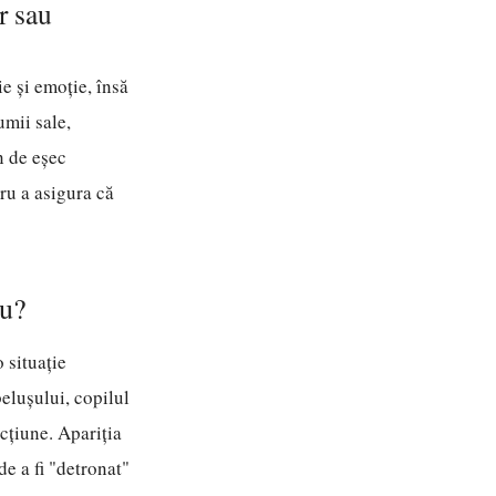
r sau
e și emoție, însă
umii sale,
n de eșec
tru a asigura că
ou?
 situație
belușului, copilul
ecțiune. Apariția
de a fi "detronat"