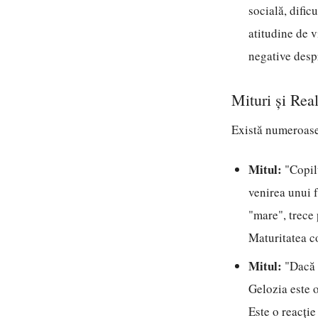
socială, dific
atitudine de v
negative despr
Mituri și Rea
Există numeroase 
Mitul:
"Copilu
venirea unui f
"mare", trece 
Maturitatea c
Mitul:
"Dacă 
Gelozia este o
Este o reacție