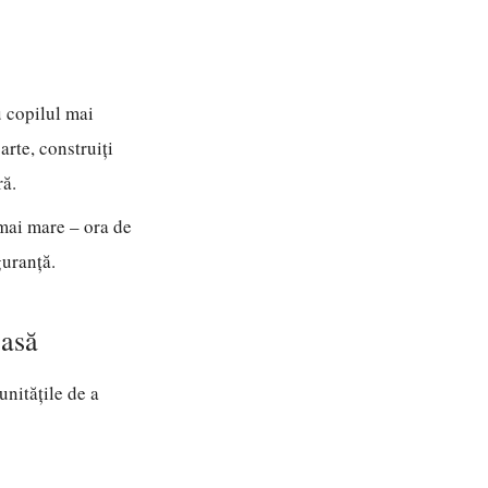
u copilul mai
arte, construiți
ră.
 mai mare – ora de
guranță.
casă
unitățile de a