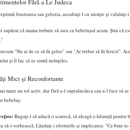
timentelor Fără a Le Judeca
xprimă frustrarea sau gelozia, ascultați-l cu atenție și validați-
ti supărat că mama trebuie să stea cu bebelușul acum. Știu că es
."
precum "Nu ai de ce să fii gelos" sau "Ar trebui să fii fericit". A
ului și îl fac să se simtă neînțeles.
ăți Mici și Reconfortante
ai mare un rol activ, dar fără a-l supraîncărca sau a-l face să se
ru bebeluș:
rețios:
Rugați-l să aducă o scutecă, să aleagă o hăinuță pentru b
u să-i vorbească. Lăudați-i eforturile și implicarea: "Ce bine te