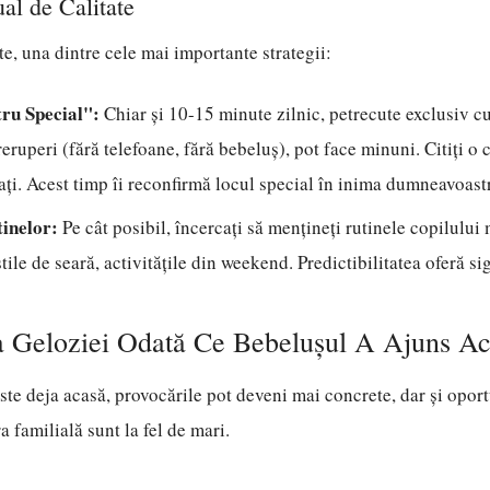
al de Calitate
te, una dintre cele mai importante strategii:
ru Special":
Chiar și 10-15 minute zilnic, petrecute exclusiv c
reruperi (fără telefoane, fără bebeluș), pot face minuni. Citiți o c
ați. Acest timp îi reconfirmă locul special în inima dumneavoast
tinelor:
Pe cât posibil, încercați să mențineți rutinele copilului
tile de seară, activitățile din weekend. Predictibilitatea oferă si
a Geloziei Odată Ce Bebeluşul A Ajuns A
te deja acasă, provocările pot deveni mai concrete, dar și oport
 familială sunt la fel de mari.