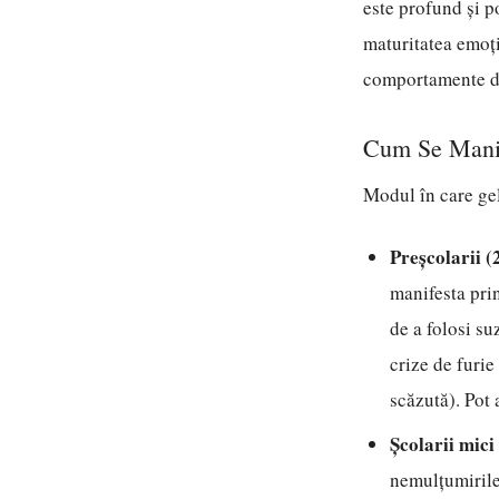
este profund și p
maturitatea emoți
comportamente di
Cum Se Manife
Modul în care gel
Preșcolarii (
manifesta pri
de a folosi su
crize de furie
scăzută). Pot
Școlarii mici
nemulțumirile,