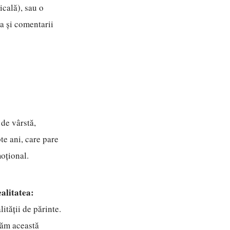
icală), sau o
ta și comentarii
 de vârstă,
te ani, care pare
oțional.
alitatea:
ității de părinte.
năm această