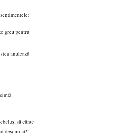
i sentimentele:
te greu pentru
cestea anulează
 simtă
ebeluș, să cânte
-ai descurcat!"