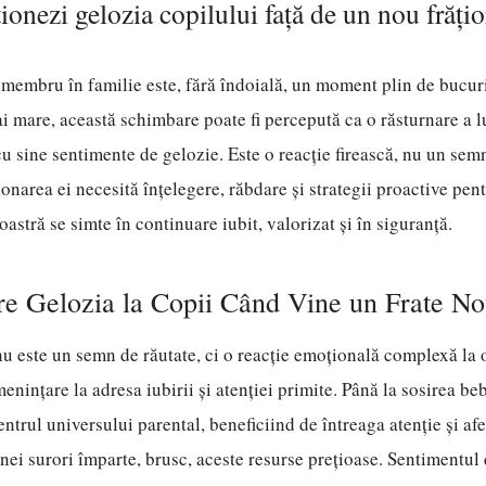
onezi gelozia copilului față de un nou frățio
membru în familie este, fără îndoială, un moment plin de bucuri
i mare, această schimbare poate fi percepută ca o răsturnare a l
 sine sentimente de gelozie. Este o reacție firească, nu un sem
ionarea ei necesită înțelegere, răbdare și strategii proactive pen
stră se simte în continuare iubit, valorizat și în siguranță.
e Gelozia la Copii Când Vine un Frate N
nu este un semn de răutate, ci o reacție emoțională complexă la o
enințare la adresa iubirii și atenției primite. Până la sosirea be
entrul universului parental, beneficiind de întreaga atenție și af
unei surori împarte, brusc, aceste resurse prețioase. Sentimentul 