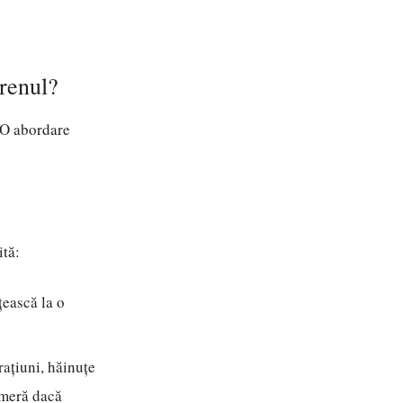
erenul?
. O abordare
ită:
țească la o
rațiuni, hăinuțe
ameră dacă