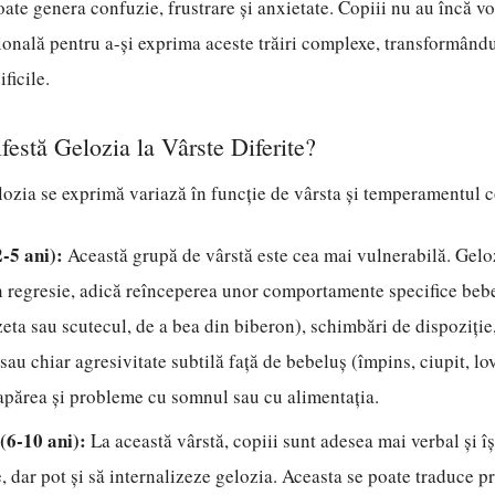
oate genera confuzie, frustrare și anxietate. Copiii nu au încă v
onală pentru a-și exprima aceste trăiri complexe, transformându
ficile.
stă Gelozia la Vârste Diferite?
ozia se exprimă variază în funcție de vârsta și temperamentul c
2-5 ani):
Această grupă de vârstă este cea mai vulnerabilă. Gelo
n regresie, adică reînceperea unor comportamente specifice bebe
zeta sau scutecul, de a bea din biberon), schimbări de dispoziție
 sau chiar agresivitate subtilă față de bebeluș (împins, ciupit, lov
 apărea și probleme cu somnul sau cu alimentația.
 (6-10 ani):
La această vârstă, copiii sunt adesea mai verbal și î
 dar pot și să internalizeze gelozia. Aceasta se poate traduce pr