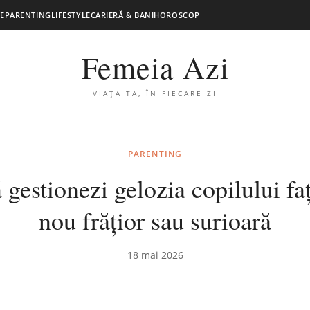
E
PARENTING
LIFESTYLE
CARIERĂ & BANI
HOROSCOP
Femeia Azi
VIAȚA TA, ÎN FIECARE ZI
PARENTING
gestionezi gelozia copilului fa
nou frățior sau surioară
18 mai 2026