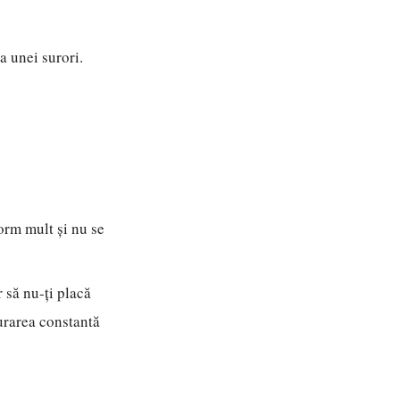
a unei surori.
orm mult și nu se
 să nu-ți placă
urarea constantă