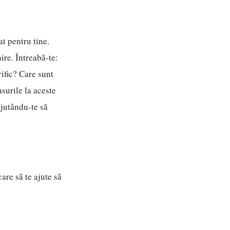
at pentru tine.
ire. Întreabă-te:
ific? Care sunt
surile la aceste
ajutându-te să
care să te ajute să