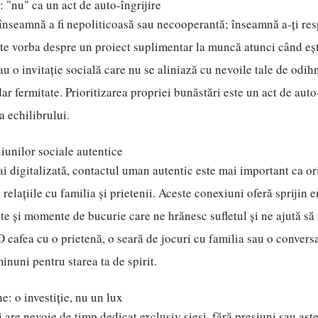
: "nu" ca un act de auto-îngrijire
nseamnă a fi nepoliticoasă sau necooperantă; înseamnă a-ți res
ste vorba despre un proiect suplimentar la muncă atunci când eșt
au o invitație socială care nu se aliniază cu nevoile tale de odih
dar fermitate. Prioritizarea propriei bunăstări este un act de auto
 echilibrului.
iunilor sociale autentice
ai digitalizată, contactul uman autentic este mai important ca or
 relațiile cu familia și prietenii. Aceste conexiuni oferă sprijin 
ite și momente de bucurie care ne hrănesc sufletul și ne ajută s
 O cafea cu o prietenă, o seară de jocuri cu familia sau o convers
inuni pentru starea ta de spirit.
e: o investiție, nu un lux
i are nevoie de timp dedicat exclusiv sieși, fără presiuni sau așt