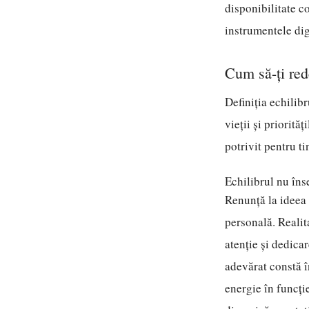
disponibilitate c
instrumentele dig
Cum să-ți red
Definiția echilib
vieții și priorită
potrivit pentru ti
Echilibrul nu îns
Renunță la ideea 
personală. Realit
atenție și dedicar
adevărat constă î
energie în funcți