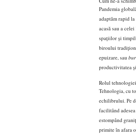
Cum ne-a schimba
Pandemia globală 
adaptăm rapid la 
acasă sau a celei 
spațiilor și timpi
biroului tradițio
epuizare, sau
bur
productivitatea și
Rolul tehnologie
Tehnologia, cu to
echilibrului. Pe d
facilitând adesea
estompând granițe
primite în afara 