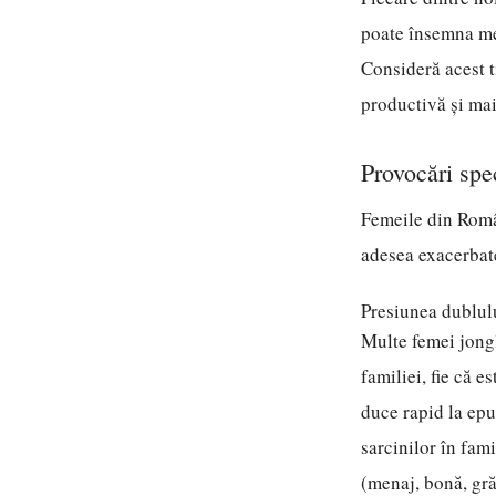
poate însemna med
Consideră acest ti
productivă și mai 
Provocări spe
Femeile din Român
adesea exacerbate 
Presiunea dublulu
Multe femei jongl
familiei, fie că 
duce rapid la epu
sarcinilor în fami
(menaj, bonă, gră