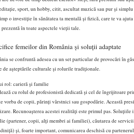
itație, sport, un hobby, citit, ascultat muzică sau pur și simplu
mp o investiție în sănătatea ta mentală și fizică, care te va ajuta 
prezentă în toate aspectele vieții tale.
cifice femeilor din România și soluții adaptate
ia se confruntă adesea cu un set particular de provocări în găsi
de așteptările culturale și rolurile tradiționale.
i rol: carieră și familie
ează cu rolul de profesionistă dedicată și cel de îngrijitoare pri
este vorba de copii, părinți vârstnici sau gospodărie. Această pre
izare. Recunoașterea acestei realități este primul pas. Soluțiile
lie (partener, copii, alți membri ai familiei), căutarea de servicii
diniță) și, foarte important, comunicarea deschisă cu parteneru