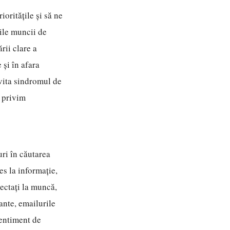
oritățile și să ne
ile muncii de
rii clare a
 și în afara
evita sindromul de
e privim
uri în căutarea
es la informație,
ectați la muncă,
ante, emailurile
sentiment de