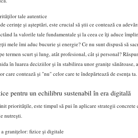
ică.
rităților tale autentice
de cerințe și așteptări, este crucial să știi ce contează cu adevăr
ctând la valorile tale fundamentale și la ceea ce îți aduce împlin
eții mele îmi aduc bucurie și energie? Ce nu sunt dispusă să sacr
pe termen scurt și lung, atât profesional, cât și personal? Răspun
hida în luarea deciziilor și în stabilirea unor granițe sănătoase, 
lor care contează și "nu" celor care te îndepărtează de esența ta.
tice pentru un echilibru sustenabil în era digitală
init prioritățile, este timpul să pui în aplicare strategii concrete 
le nutrești.
a granițelor: fizice și digitale