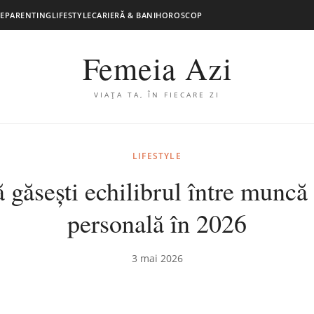
E
PARENTING
LIFESTYLE
CARIERĂ & BANI
HOROSCOP
Femeia Azi
VIAȚA TA, ÎN FIECARE ZI
LIFESTYLE
găsești echilibrul între muncă 
personală în 2026
3 mai 2026