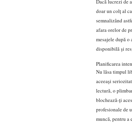
Dacă lucrezi de a
doar un colț al c
semnalizând astfe
afara orelor de p
mesajele după o a
disponibilă și resp
Planificarea inte
Nu lăsa timpul li
aceeași seriozitat
lectură, o plimba
blochează-ți acest
profesionale de u
muncă, pentru a 