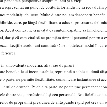
t pandemia perspectiva asupra muncii și a vieții?
a reprezentat un punct de cotitură, forțându-ne să reevaluăm pri
noi modalități de lucru. Multe dintre noi am descoperit benefici
hibride, care, pe lângă flexibilitate, a adus și provocarea delimită
lor. Acest context ne-a învățat că suntem capabile să fim eficiente
nal, dar și că este vital să ne protejăm timpul personal pentru a 
nout
. Lecțiile acelor ani continuă să ne modeleze modul în car
 fericirea.
i în ambivalența modernă: aliat sau dușman?
ate beneficiile ei incontestabile, reprezintă o sabie cu două tăiș
e o parte, ne permite flexibilitate, comunicare instantanee și acc
 lucrul de oriunde. Pe de altă parte, ne poate ține permanent con
le dintre viața profesională și cea personală. Notificările const
orelor de program și presiunea de a răspunde rapid pot crea un 