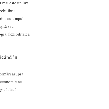
u mai este un lux,
echilibru
nios cu timpul
ășită sau
ia, flexibilitatea
icând în
formări asupra
i economic ne
egică decât