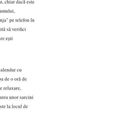
t, chiar dacă este
ramului,
nja" pe telefon în
tă să verifici
re ești
 calendar cu
ba de o oră de
e relaxare,
oarea unor sarcini
ste la locul de