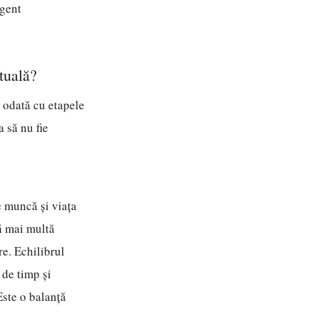
igent
tuală?
ă odată cu etapele
a să nu fie
e muncă și viața
ă mai multă
re. Echilibrul
 de timp și
Este o balanță