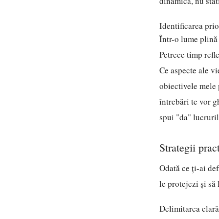
dinamică, nu stat
Identificarea prio
Într-o lume plină 
Petrece timp refle
Ce aspecte ale vi
obiectivele mele 
întrebări te vor g
spui "da" lucruri
Strategii prac
Odată ce ți-ai def
le protejezi și să 
Delimitarea clară 