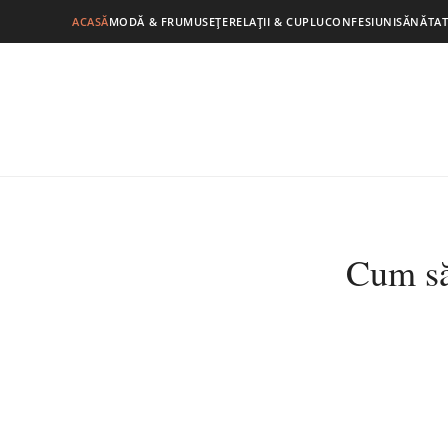
ACASĂ
MODĂ & FRUMUSEȚE
RELAȚII & CUPLU
CONFESIUNI
SĂNĂTAT
Cum să 