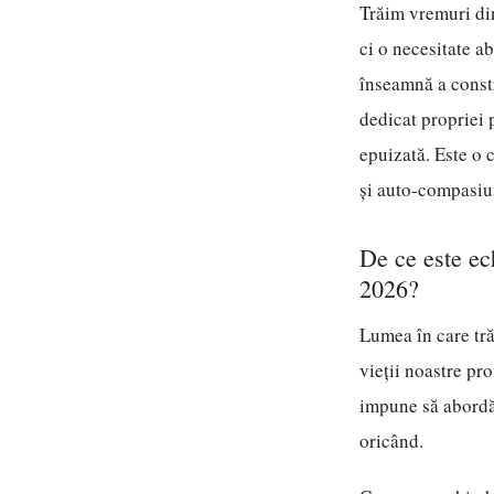
Trăim vremuri din
ci o necesitate a
înseamnă a constr
dedicat propriei p
epuizată. Este o 
și auto-compasiun
De ce este ec
2026?
Lumea în care tră
vieții noastre pr
impune să abordăm
oricând.