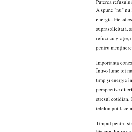
Puterea refuzului
A spune "nu" nu î
energia. Fie că e
suprasolicitată, s
refuzi cu grație, 
pentru menținerea
Importanța conex
Într-o lume tot m
timp și energie în
perspective difer
stresul cotidian.
telefon pot face m
Timpul pentru sin
Fiecare dintre no