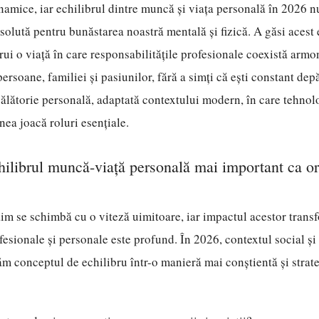
amice, iar echilibrul dintre muncă și viața personală în 2026 n
bsolută pentru bunăstarea noastră mentală și fizică. A găsi acest 
ui o viață în care responsabilitățile profesionale coexistă armo
ersoane, familiei și pasiunilor, fără a simți că ești constant dep
călătorie personală, adaptată contextului modern, în care tehnolog
ea joacă roluri esențiale.
hilibrul muncă-viață personală mai important ca or
im se schimbă cu o viteză uimitoare, iar impactul acestor trans
ofesionale și personale este profund. În 2026, contextul social ș
 conceptul de echilibru într-o manieră mai conștientă și strat