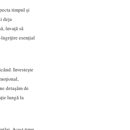
pecta timpul și
i deja
nă, învață să
-îngrijire esențial
icând. Investește
emoțional,
ă ne detașăm de
ație lungă la
eptări. Acest timp