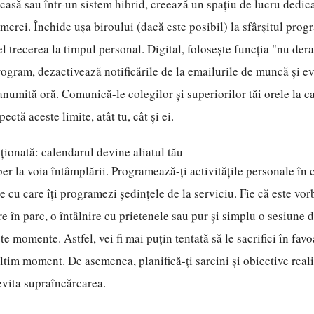
casă sau într-un sistem hibrid, creează un spațiu de lucru dedica
amerei. Închide ușa biroului (dacă este posibil) la sfârșitul prog
l trecerea la timpul personal. Digital, folosește funcția "nu dera
rogram, dezactivează notificările de la emailurile de muncă și evi
numită oră. Comunică-le colegilor și superiorilor tăi orele la ca
ectă aceste limite, atât tu, cât și ei.
nționată: calendarul devine aliatul tău
ber la voia întâmplării. Programează-ți activitățile personale în
e cu care îți programezi ședințele de la serviciu. Fie că este vor
re în parc, o întâlnire cu prietenele sau pur și simplu o sesiune d
e momente. Astfel, vei fi mai puțin tentată să le sacrifici în fav
ltim moment. De asemenea, planifică-ți sarcini și obiective reali
evita supraîncărcarea.