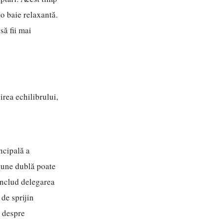
 o baie relaxantă.
să fii mai
rea echilibrului,
ncipală a
siune dublă poate
 includ delegarea
 de sprijin
l despre