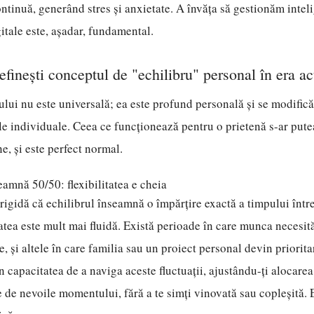
ontinuă, generând stres și anxietate. A învăța să gestionăm intel
itale este, așadar, fundamental.
efinești conceptul de "echilibru" personal în era ac
rului nu este universală; ea este profund personală și se modific
țile individuale. Ceea ce funcționează pentru o prietenă s-ar pute
ne, și este perfect normal.
eamnă 50/50: flexibilitatea e cheia
rigidă că echilibrul înseamnă o împărțire exactă a timpului într
atea este mult mai fluidă. Există perioade în care munca necesit
e, și altele în care familia sau un proiect personal devin priorita
n capacitatea de a naviga aceste fluctuații, ajustându-ți alocarea
e de nevoile momentului, fără a te simți vinovată sau copleșită. 