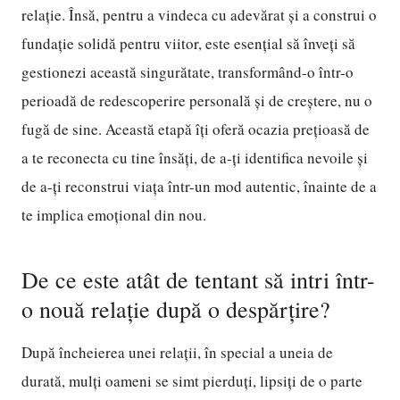
relație. Însă, pentru a vindeca cu adevărat și a construi o
fundație solidă pentru viitor, este esențial să înveți să
gestionezi această singurătate, transformând-o într-o
perioadă de redescoperire personală și de creștere, nu o
fugă de sine. Această etapă îți oferă ocazia prețioasă de
a te reconecta cu tine însăți, de a-ți identifica nevoile și
de a-ți reconstrui viața într-un mod autentic, înainte de a
te implica emoțional din nou.
De ce este atât de tentant să intri într-
o nouă relație după o despărțire?
După încheierea unei relații, în special a uneia de
durată, mulți oameni se simt pierduți, lipsiți de o parte