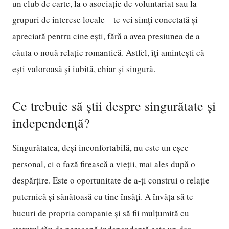
un club de carte, la o asociație de voluntariat sau la
grupuri de interese locale – te vei simți conectată și
apreciată pentru cine ești, fără a avea presiunea de a
căuta o nouă relație romantică. Astfel, îți amintești că
ești valoroasă și iubită, chiar și singură.
Ce trebuie să știi despre singurătate și
independență?
Singurătatea, deși inconfortabilă, nu este un eșec
personal, ci o fază firească a vieții, mai ales după o
despărțire. Este o oportunitate de a-ți construi o relație
puternică și sănătoasă cu tine însăți. A învăța să te
bucuri de propria companie și să fii mulțumită cu