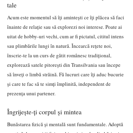
tale
Acum este momentul să îți amintești ce îți plăcea să faci
înainte de relație sau să explorezi noi interese. Poate ai
uitat de hobby-uri vechi, cum ar fi pictatul, cititul intens
sau plimbările lungi în natură. Încearcă rețete noi,
înscrie-te la un curs de gătit românesc tradițional,
explorează satele pitorești din Transilvania sau începe
să înveți o limbă străină. Fă lucruri care îți aduc bucurie
și care te fac să te simți împlinită, independent de
prezența unui partener.
Îngrijește-ți corpul și mintea
Bunăstarea fizică și mentală sunt fundamentale. Adoptă