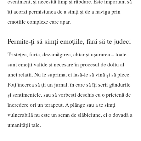
eveniment, și necesită timp și răbdare. Este important să
îți acorzi permisiunea de a simți și de a naviga prin
emoțiile complexe care apar.
Permite-ți să simți emoțiile, fără să te judeci
Tristețea, furia, dezamăgirea, chiar și ușurarea – toate
sunt emoții valide și necesare în procesul de doliu al
unei relații. Nu le suprima, ci lasă-le să vină și să plece.
Poți încerca să ții un jurnal, în care să îți scrii gândurile
și sentimentele, sau să vorbești deschis cu o prietenă de
încredere ori un terapeut. A plânge sau a te simți
vulnerabilă nu este un semn de slăbiciune, ci o dovadă a
umanității tale.