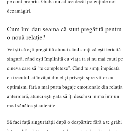
pe cont propriu. Graba nu aduce decât potențiale noi
dezamăgiri.
Cum îmi dau seama că sunt pregătită pentru
o nouă relație?
Vei ști că ești pregătită atunci când simți că ești fericită
singură, când ești împlinită cu viața ta și nu mai cauți pe
cineva care să "te completeze". Când te simți împăcată
cu trecutul, ai învățat din el și privești spre viitor cu
optimism, fără a mai purta bagaje emoționale din relația
anterioară, atunci ești gata să îți deschizi inima într-un
mod sănătos și autentic.
Să faci față singurătății după o despărțire fără a te grăbi