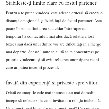
Stabilește-ți limite clare cu fostul partener
Pentru a te putea vindeca, este adesea crucial să creezi o
distanță emoțională și fizică față de fostul partener. Asta
poate însemna limitarea sau chiar întreruperea
temporară a contactului, mai ales dacă relația a fost
toxică sau dacă unul dintre voi are dificultăți în a merge
mai departe. Aceste limite te ajută să te concentrezi pe
propria vindecare și să eviți reluarea unor tipare vechi
care ar putea încetini procesul.
Învață din experiență și privește spre viitor
Odată ce emoțiile cele mai intense s-au mai domolit,
începe să reflectezi la ce ai învățat din relația încheiată.
Ce a funcționat bine? Ce nu a funcționat? Ce vrei și ce