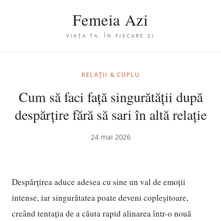
Femeia Azi
VIAȚA TA, ÎN FIECARE ZI
RELAȚII & CUPLU
Cum să faci față singurătății după
despărțire fără să sari în altă relație
24 mai 2026
Despărțirea aduce adesea cu sine un val de emoții
intense, iar singurătatea poate deveni copleșitoare,
creând tentația de a căuta rapid alinarea într-o nouă