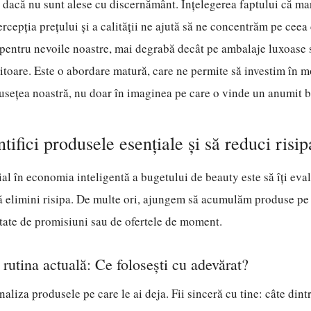
 dacă nu sunt alese cu discernământ. Înțelegerea faptului că ma
ercepția prețului și a calității ne ajută să ne concentrăm pe ceea
 pentru nevoile noastre, mai degrabă decât pe ambalaje luxoase
sitoare. Este o abordare matură, care ne permite să investim în m
usețea noastră, nu doar în imaginea pe care o vinde un anumit 
tifici produsele esențiale și să reduci risip
al în economia inteligentă a bugetului de beauty este să îți eval
să elimini risipa. De multe ori, ajungem să acumulăm produse pe 
ntate de promisiuni sau de ofertele de moment.
 rutina actuală: Ce folosești cu adevărat?
naliza produsele pe care le ai deja. Fii sinceră cu tine: câte dintr