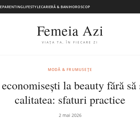
E
PARENTING
LIFESTYLE
CARIERĂ & BANI
HOROSCOP
Femeia Azi
VIAȚA TA, ÎN FIECARE ZI
MODĂ & FRUMUSEȚE
economisești la beauty fără să s
calitatea: sfaturi practice
2 mai 2026