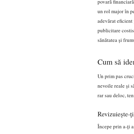
povară financiară
un rol major în p
adevărat eficient
publicitare costi
sănătatea și frum
Cum să iden
Un prim pas cruci
nevoile reale și 
rar sau deloc, te
Revizuiește-ți
Începe prin a-ți a