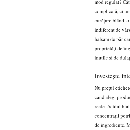
mod regulat? Câte
complicată, ci un
curățare blând, o 
indiferent de vâr
balsam de păr car
proprietăți de îng
inutile și de dul
Investește int
Nu prețul etichete
când alegi produs
reale. Acidul hia
concentrații potri
de ingrediente. M