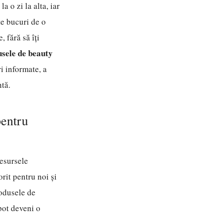
 o zi la alta, iar
te bucuri de o
 fără să îți
usele de beauty
ri informate, a
tă.
pentru
resursele
orit pentru noi și
rodusele de
pot deveni o