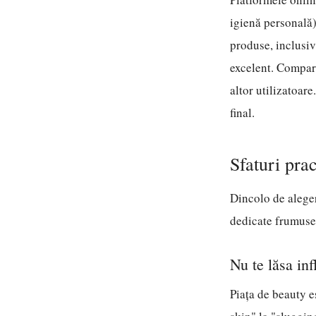
igienă personală)
produse, inclusiv
excelent. Compară 
altor utilizatoare
final.
Sfaturi pra
Dincolo de alegere
dedicate frumuseț
Nu te lăsa inf
Piața de beauty e