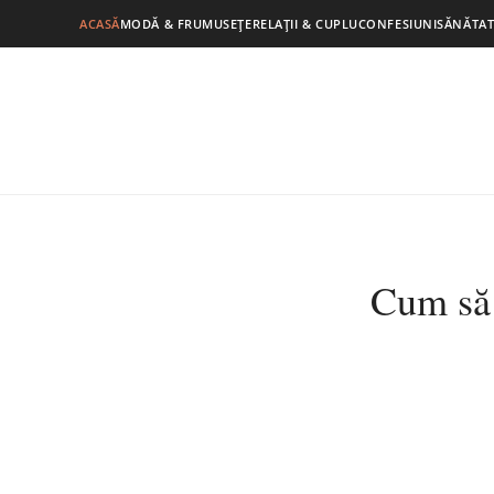
ACASĂ
MODĂ & FRUMUSEȚE
RELAȚII & CUPLU
CONFESIUNI
SĂNĂTAT
Cum să 