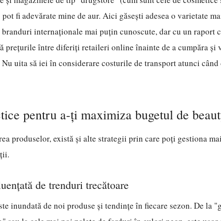
 pot fi adevărate mine de aur. Aici găsești adesea o varietate m
 branduri internaționale mai puțin cunoscute, dar cu un raport c
prețurile între diferiți retaileri online înainte de a cumpăra și v
. Nu uita să iei în considerare costurile de transport atunci când
ctice pentru a-ți maximiza bugetul de beau
a produselor, există și alte strategii prin care poți gestiona mai
ii.
luențată de trenduri trecătoare
ste inundată de noi produse și tendințe în fiecare sezon. De la 