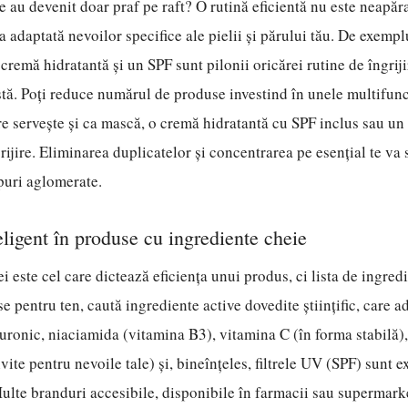
 au devenit doar praf pe raft? O rutină eficientă nu este neapăr
a adaptată nevoilor specifice ale pielii și părului tău. De exemp
cremă hidratantă și un SPF sunt pilonii oricărei rutine de îngriji
stă. Poți reduce numărul de produse investind în unele multifun
e servește și ca mască, o cremă hidratantă cu SPF inclus sau un
rijire. Eliminarea duplicatelor și concentrarea pe esențial te va 
apuri aglomerate.
eligent în produse cu ingrediente cheie
i este cel care dictează eficiența unui produs, ci lista de ingred
e pentru ten, caută ingrediente active dovedite științific, care a
luronic, niaciamida (vitamina B3), vitamina C (în forma stabilă), 
vite pentru nevoile tale) și, bineînțeles, filtrele UV (SPF) sunt 
ulte branduri accesibile, disponibile în farmacii sau supermarke