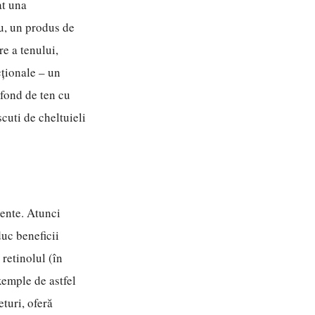
at una
lu, un produs de
re a tenului,
cționale – un
 fond de ten cu
scuti de cheltuieli
iente. Atunci
duc beneficii
retinolul (în
exemple de astfel
turi, oferă