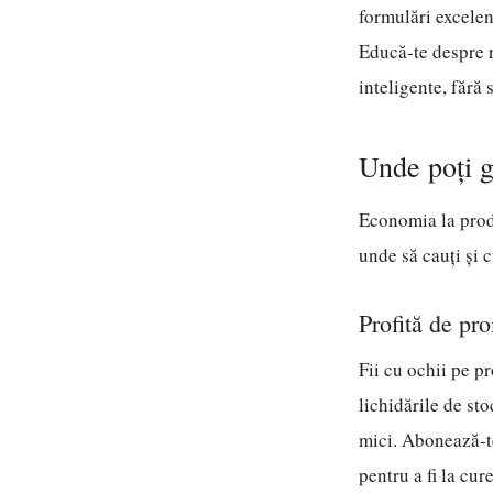
formulări excelen
Educă-te despre ro
inteligente, fără 
Unde poți g
Economia la produ
unde să cauți și c
Profită de pro
Fii cu ochii pe p
lichidările de sto
mici. Abonează-te
pentru a fi la cu