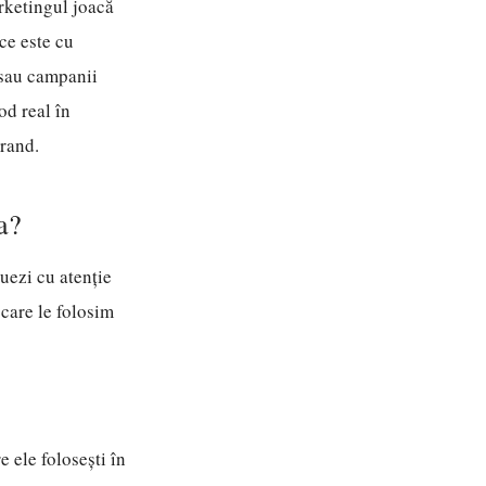
rketingul joacă
 ce este cu
 sau campanii
od real în
brand.
a?
uezi cu atenție
care le folosim
e ele folosești în