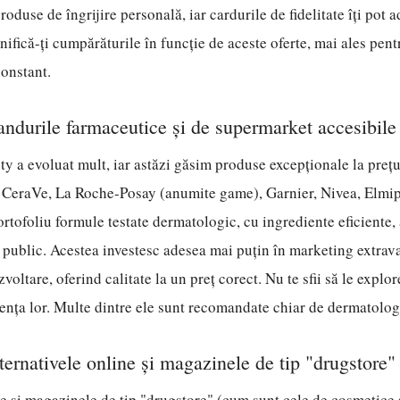
roduse de îngrijire personală, iar cardurile de fidelitate îți pot 
nifică-ți cumpărăturile în funcție de aceste oferte, mai ales pen
constant.
ndurile farmaceutice și de supermarket accesibile
ty a evoluat mult, iar astăzi găsim produse excepționale la prețu
CeraVe, La Roche-Posay (anumite game), Garnier, Nivea, Elmip
ortofoliu formule testate dermatologic, cu ingrediente eficiente,
e public. Acestea investesc adesea mai puțin în marketing extrav
zvoltare, oferind calitate la un preț corect. Nu te sfii să le explore
iența lor. Multe dintre ele sunt recomandate chiar de dermatolog
ternativele online și magazinele de tip "drugstore"
e și magazinele de tip "drugstore" (cum sunt cele de cosmetice 