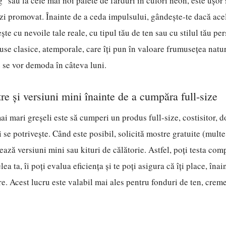
" sau la cele mai noi palete de farduri în culori neon, este ușor s
zi promovat. Înainte de a ceda impulsului, gândește-te dacă ace
ște cu nevoile tale reale, cu tipul tău de ten sau cu stilul tău pe
duse clasice, atemporale, care îți pun în valoare frumusețea natu
e se vor demoda în câteva luni.
re și versiuni mini înainte de a cumpăra full-size
ai mari greșeli este să cumperi un produs full-size, costisitor, d
 se potrivește. Când este posibil, solicită mostre gratuite (multe
ează versiuni mini sau kituri de călătorie. Astfel, poți testa comp
ea ta, îi poți evalua eficiența și te poți asigura că îți place, înai
re. Acest lucru este valabil mai ales pentru fonduri de ten, creme