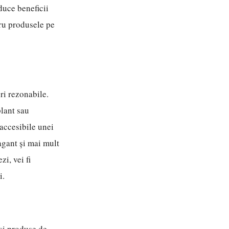
aduce beneficii
tru produsele pe
ri rezonabile.
lant sau
 accesibile unei
agant și mai mult
zi, vei fi
i.
și produse de