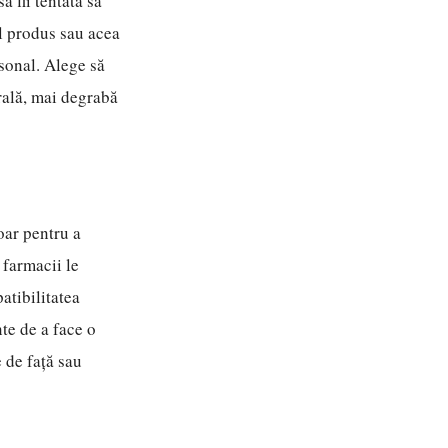
ă fii tentată să
l produs sau acea
rsonal. Alege să
rală, mai degrabă
oar pentru a
 farmacii le
atibilitatea
nte de a face o
 de față sau