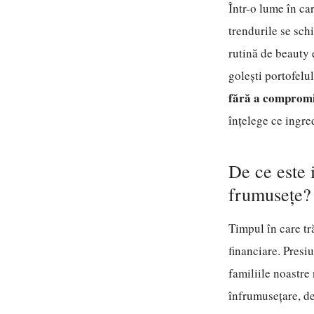
Într-o lume în car
trendurile se schi
rutină de beauty e
golești portofelu
fără a compromit
înțelege ce ingre
De ce este 
frumusețe?
Timpul în care tr
financiare. Presiu
familiile noastre
înfrumusețare, de