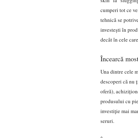
skin" la "slugging
cumperi tot ce ve
tehnică se potrive
investești în pro
decât în cele car
Încearcă most
Una dintre cele m
descoperi că nu ți
oferă), achizițion
produsului cu piel
investiție mai ma
seruri.