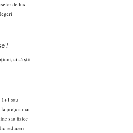
uselor de lux.
alegeri
se?
uni, ci să știi
e 1+1 sau
 la prețuri mai
ine sau fizice
dic reduceri