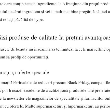
te care conțin aceste ingrediente, la o fracțiune din prețul prod
lul fiecărui ingredient și vei fi mult mai bine pregătită să faci 
să te lași păcălită de hype.
ăsi produse de calitate la prețuri avantajoa
sele de beauty nu înseamnă să te limitezi la cele mai ieftine opți
um să profiți de oportunități.
moții și oferte speciale
romoții! Perioadele de reduceri precum Black Friday, campaniil
c pot fi ocazii excelente de a achiziționa produsele tale preferate
 la newsletter-ele magazinelor de specialitate și farmaciilor onl
rent cu ofertele. Multe supermarketuri și hipermarketuri au perio