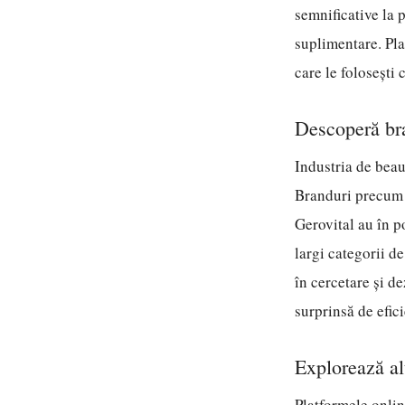
semnificative la p
suplimentare. Pla
care le folosești 
Descoperă bra
Industria de beau
Branduri precum 
Gerovital au în p
largi categorii d
în cercetare și de
surprinsă de efic
Explorează al
Platformele onlin