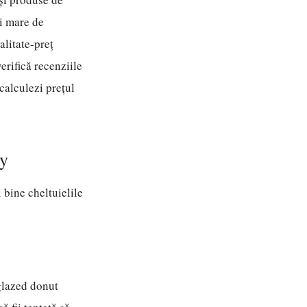
ai mare de
alitate-preț
erifică recenziile
 calculezi prețul
ty
 bine cheltuielile
"glazed donut