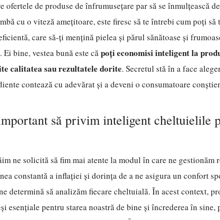
e ofertele de produse de înfrumusețare par să se înmulțească de la
mbă cu o viteză amețitoare, este firesc să te întrebi cum poți să 
ficientă, care să-ți mențină pielea și părul sănătoase și frumoase,
poți economisi inteligent la prod
l. Ei bine, vestea bună este că
e calitatea sau rezultatele dorite
. Secretul stă în a face alege
diente contează cu adevărat și a deveni o consumatoare conștien
important să privim inteligent cheltuielile 
ăim ne solicită să fim mai atente la modul în care ne gestionăm 
nea constantă a inflației și dorința de a ne asigura un confort sp
 ne determină să analizăm fiecare cheltuială. În acest context, p
și esențiale pentru starea noastră de bine și încrederea în sine, 